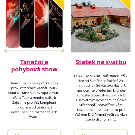
Taneční a
Statek na svatbu
pohybová show
O NAŠEM STATKU Náš statek leží 7
km od Slaného, přibližně 20
Taneční skupina s již 13ti letou
minut od letiště Václava Havla. U
praxí reference: -Kabát Tour -
nás oceníte především klidnou
Xindl X - Miss SR - Evropa 2 tour -
atmosféru uprostřed polí a luk
Wella Tour a mnoho dalších
s úchvatným výhledem na České
Zajistíme pro Vás kompletní
Středohoří. Vytvoříme Vám
program od tanečních
nezapomenutelnou kulisu pro
vystoupení nejrozmanitějších
Váš den D či firemní večírek. Akce
ž&aa…
všeho druhu je m…