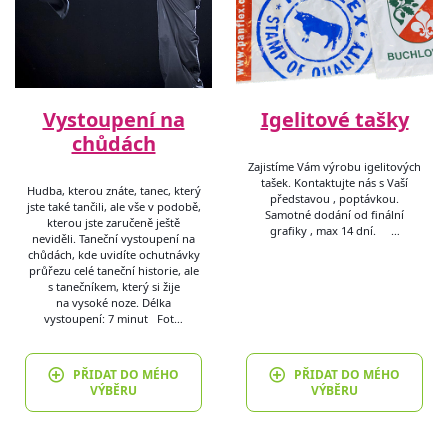
Vystoupení na
Igelitové tašky
chůdách
Zajistíme Vám výrobu igelitových
tašek. Kontaktujte nás s Vaší
Hudba, kterou znáte, tanec, který
představou , poptávkou.
jste také tančili, ale vše v podobě,
Samotné dodání od finální
kterou jste zaručeně ještě
grafiky , max 14 dní. …
neviděli. Taneční vystoupení na
chůdách, kde uvidíte ochutnávky
průřezu celé taneční historie, ale
s tanečníkem, který si žije
na vysoké noze. Délka
vystoupení: 7 minut Fot…
PŘIDAT DO MÉHO
PŘIDAT DO MÉHO
VÝBĚRU
VÝBĚRU