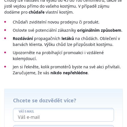
Chůdy lze nastavit na výšku od 45 do 100 centimetrů, takže se
jistě vejdou přímo do vašeho kostýmu. V případě zájmu
dodáme pro
chůdaře
vlastní kostým.
Chůdaři zviditelní novou prodejnu či produkt.
Oslovte své potenciální zákazníky
originálním způsobem
.
Rozdávání
propagačních
letáků
na chůdách. Oblečení v
barvách klienta. Výšku chůd lze přizpůsobit kostýmu.
Upozorněte na probíhající promoakci i vzdálené
kolemjdoucí.
Jen si řekněte, kolik promotérů byste na své akci přivítali.
Zaručujeme, že vás
nikdo nepřehlédne
.
Chcete se dozvědět více?
VÁŠ E-MAIL