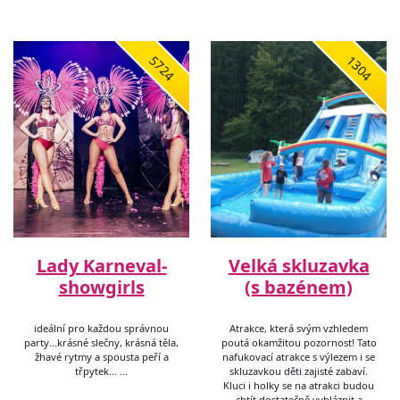
5724
1304
Lady Karneval-
Velká skluzavka
showgirls
(s bazénem)
ideální pro každou správnou
Atrakce, která svým vzhledem
party...krásné slečny, krásná těla,
poutá okamžitou pozornost! Tato
žhavé rytmy a spousta peří a
nafukovací atrakce s výlezem i se
třpytek... …
skluzavkou děti zajisté zabaví.
Kluci i holky se na atrakci budou
chtít dostatečně vybláznit a