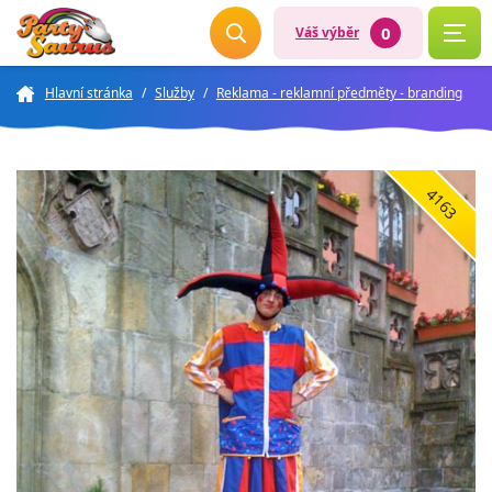
0
Váš výběr
Hlavní stránka
/
Služby
/
Reklama - reklamní předměty - branding
4163