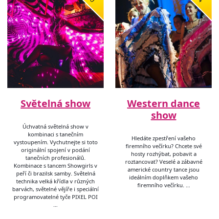
Světelná show
Western dance
show
Úchvatná světelná show v
kombinaci s tanečním
Hledáte zpestření vašeho
vystoupením. Vychutnejte si toto
firemního večírku? Chcete své
originální spojení v podání
hosty rozhýbat, pobavit a
tanečních profesionálů.
roztancovat? Veselé a zábavné
Kombinace s tancem Showgirls v
americké country tance jsou
peří či brazilsk samby. Světelná
ideálním doplňkem vašeho
technika velká křídla v různých
firemního večírku. …
barvách, světelné vějíře i speciální
programovatelné tyče PIXEL POI
…