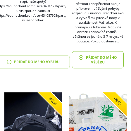
např. naše spoty?
dětskou i dospěláckou akci je
ttps://soundcloud.com/user634087508/partysa
připraven . :-) Svými pohyby
urus-spot-do-radia-01
rozproudí i nudnou statickou akci
ttps://soundcloud.com/user634087508/partysa
a vytvoří tak plusové body v
urus-spot-do-r…
atraktivnosti Vaší akce. K
pronájmu s fukarem. Motiv na
obrázku odpovídá realitě,
většinou se jedná o 3-7 m vysoké
poutače. Pokud dostane e…
PŘIDAT DO MÉHO
PŘIDAT DO MÉHO VÝBĚRU
VÝBĚRU
8036
6943