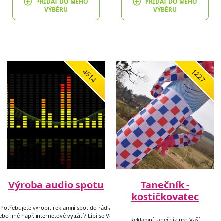
PŘIDAT DO MÉHO
PŘIDAT DO MÉHO
VÝBĚRU
VÝBĚRU
4614
1227
Výroba audio spotu
Tanečník -
kostičkovatec
Potřebujete vyrobit reklamní spot do rádia
ebo jiné např. internetové využití? Líbí se Vám
Reklamní tanečník pro Vaší