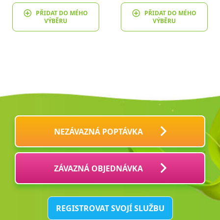
PŘIDAT DO MÉHO
PŘIDAT DO MÉHO
VÝBĚRU
VÝBĚRU
NEZÁVAZNÁ POPTÁVKA
ZÁVAZNÁ OBJEDNÁVKA
REGISTROVAT SVOJÍ SLUŽBU