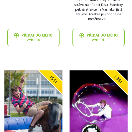
strávit na ní dost času. Esteticky
pěkná atrakce na Vaší akci jistě
zaujme. Atrakce je vhodná na
kterékoliv u…
PŘIDAT DO MÉHO
PŘIDAT DO MÉHO
VÝBĚRU
VÝBĚRU
1551
8381