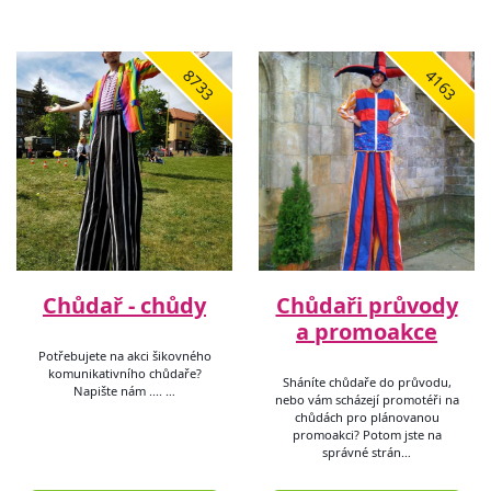
8733
4163
Chůdař - chůdy
Chůdaři průvody
a promoakce
Potřebujete na akci šikovného
komunikativního chůdaře?
Sháníte chůdaře do průvodu,
Napište nám .... …
nebo vám scházejí promotéři na
chůdách pro plánovanou
promoakci? Potom jste na
správné strán…