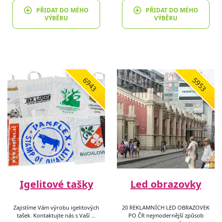
PŘIDAT DO MÉHO
PŘIDAT DO MÉHO
VÝBĚRU
VÝBĚRU
6943
5953
Igelitové tašky
Led obrazovky
Zajistíme Vám výrobu igelitových
20 REKLAMNÍCH LED OBRAZOVEK
tašek. Kontaktujte nás s Vaší …
PO ČR nejmodernější způsob