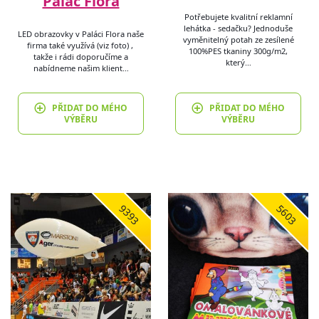
Palác Flóra
Potřebujete kvalitní reklamní
lehátka - sedačku? Jednoduše
LED obrazovky v Paláci Flora naše
vyměnitelný potah ze zesílené
firma také využívá (viz foto) ,
100%PES tkaniny 300g/m2,
takže i rádi doporučíme a
který…
nabídneme našim klient…
PŘIDAT DO MÉHO
PŘIDAT DO MÉHO
VÝBĚRU
VÝBĚRU
9393
5603