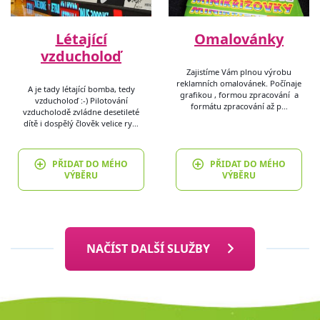
Létající
Omalovánky
vzducholoď
Zajistíme Vám plnou výrobu
reklamních omalovánek. Počínaje
A je tady létající bomba, tedy
grafikou , formou zpracování a
vzducholoď :-) Pilotování
formátu zpracování až p…
vzducholodě zvládne desetileté
dítě i dospělý člověk velice ry…
PŘIDAT DO MÉHO
PŘIDAT DO MÉHO
VÝBĚRU
VÝBĚRU
NAČÍST DALŠÍ SLUŽBY