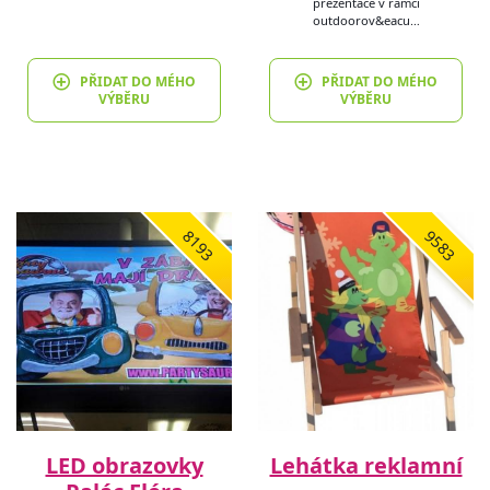
prezentace v rámci
outdoorov&eacu…
PŘIDAT DO MÉHO
PŘIDAT DO MÉHO
VÝBĚRU
VÝBĚRU
8193
9583
LED obrazovky
Lehátka reklamní