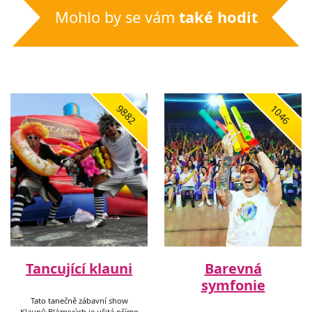
Mohlo by se vám
také hodit
9882
1046
Tancující klauni
Barevná
symfonie
Tato tanečně zábavní show
Klaunů Bláznivých je ušitá přímo