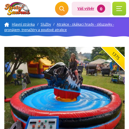
0
Váš výběr
Hlavní stránka
/
Služby
/
Atrakce - skákaci hrady - skluzavky -
pronájem, trenažéry a pouťové atrakce
1375