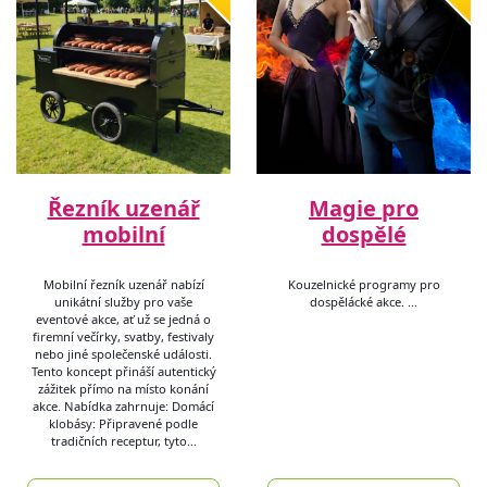
Řezník uzenář
Magie pro
mobilní
dospělé
Mobilní řezník uzenář nabízí
Kouzelnické programy pro
unikátní služby pro vaše
dospělácké akce. …
eventové akce, ať už se jedná o
firemní večírky, svatby, festivaly
nebo jiné společenské události.
Tento koncept přináší autentický
zážitek přímo na místo konání
akce. Nabídka zahrnuje: Domácí
klobásy: Připravené podle
tradičních receptur, tyto…