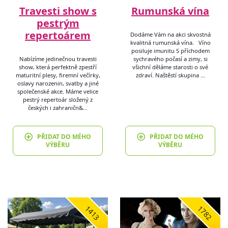
Travesti show s
Rumunská vína
pestrým
repertoárem
Dodáme Vám na akci skvostná
kvalitná rumunská vína. Víno
posiluje imunitu S příchodem
Nabízíme jedinečnou travesti
sychravého počasí a zimy, si
show, která perfektně zpestří
všichní děláme starosti o své
maturitní plesy, firemní večírky,
zdraví. Naštěstí skupina …
oslavy narozenin, svatby a jiné
společenské akce. Máme velice
pestrý repertoár složený z
českých i zahraničn&…
PŘIDAT DO MÉHO
PŘIDAT DO MÉHO
VÝBĚRU
VÝBĚRU
1413
1782