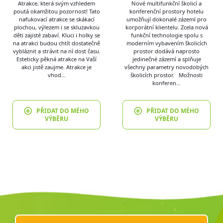
Atrakce, která svým vzhledem
Nové multifunkční školicí a
poutá okamžitou pozornost! Tato
konferenční prostory hotelu
nafukovací atrakce se skákací
umožňují dokonalé zázemí pro
plochou, výlezem i se skluzavkou
korporátní klientelu. Zcela nová
děti zajisté zabaví. Kluci i holky se
funkční technologie spolu s
na atrakci budou chtít dostatečně
moderním vybavením školicích
vybláznit a strávit na ní dost času.
prostor dodává naprosto
Esteticky pěkná atrakce na Vaší
jedinečné zázemí a splňuje
akci jistě zaujme. Atrakce je
všechny parametry novodobých
vhod…
školicích prostor. Možnosti
konferen…
PŘIDAT DO MÉHO
PŘIDAT DO MÉHO
VÝBĚRU
VÝBĚRU