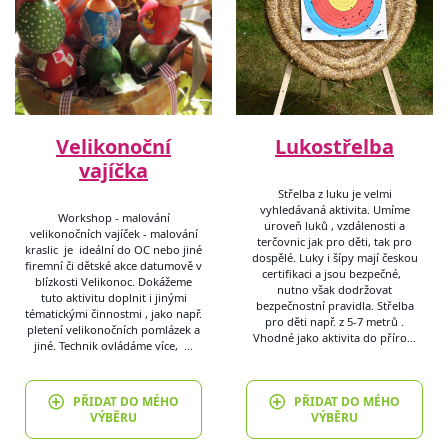
Velikonoční
Lukostřelba
vajíčka
Střelba z luku je velmi
vyhledávaná aktivita. Umíme
Workshop - malování
uroveň luků , vzdálenosti a
velikonočních vajíček - malování
terčovnic jak pro děti, tak pro
kraslic je ideální do OC nebo jiné
dospělé. Luky i šípy mají českou
firemní či dětské akce datumově v
certifikaci a jsou bezpečné,
blízkosti Velikonoc. Dokážeme
nutno však dodržovat
tuto aktivitu doplnit i jinými
bezpečnostní pravidla. Střelba
tématickými činnostmi , jako např.
pro děti např. z 5-7 metrů .
pletení velikonočních pomlázek a
Vhodné jako aktivita do příro…
jiné. Technik ovládáme více, …
PŘIDAT DO MÉHO
PŘIDAT DO MÉHO
VÝBĚRU
VÝBĚRU