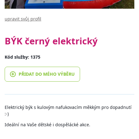
upravit svůj profil
BÝK černý elektrický
Kód služby: 1375
PŘIDAT DO MÉHO VÝBĚRU
Elektrický býk s kulovým nafukovacím měkkým pro dopadnutí
:-)
Ideální na Vaše dětské i dospělácké akce.