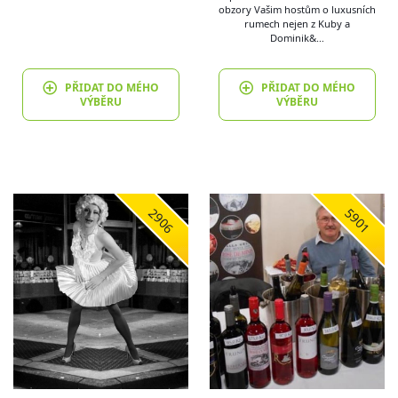
obzory Vašim hostům o luxusních
rumech nejen z Kuby a
Dominik&…
PŘIDAT DO MÉHO
PŘIDAT DO MÉHO
VÝBĚRU
VÝBĚRU
2906
5901