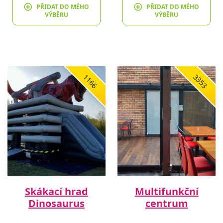
PŘIDAT DO MÉHO
PŘIDAT DO MÉHO
VÝBĚRU
VÝBĚRU
1166
3353
Skákací hrad
Multifunkční
Dinosaurus
centrum