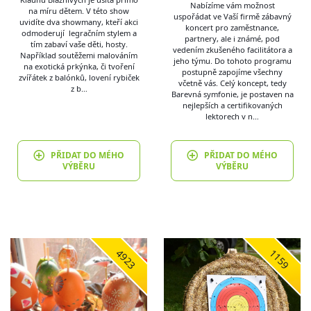
Nabízíme vám možnost
na míru dětem. V této show
uspořádat ve Vaší firmě zábavný
uvidíte dva showmany, kteří akci
koncert pro zaměstnance,
odmoderují legračním stylem a
partnery, ale i známé, pod
tím zabaví vaše děti, hosty.
vedením zkušeného facilitátora a
Například soutěžemi malováním
jeho týmu. Do tohoto programu
na exotická prkýnka, či tvoření
postupně zapojíme všechny
zvířátek z balónků, lovení rybiček
včetně vás. Celý koncept, tedy
z b…
Barevná symfonie, je postaven na
nejlepších a certifikovaných
lektorech v n…
PŘIDAT DO MÉHO
PŘIDAT DO MÉHO
VÝBĚRU
VÝBĚRU
4923
1159