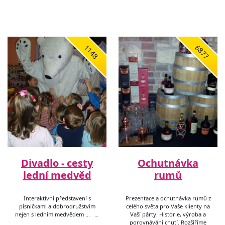
1148
6877
Divadlo - cesty
Ochutnávka
lední medvěd
rumů
Interaktivní představení s
Prezentace a ochutnávka rumů z
písničkami a dobrodružstvím
celého světa pro Vaše klienty na
nejen s ledním medvědem ... …
Vaší párty. Historie, výroba a
porovnávání chutí. Rozšíříme