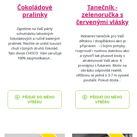
Čokoládové
Tanečník -
pralinky
zelenoručka s
červenými vlásky
Zajistíme na Vaší párty
ochutnávku lahodných
Reklamní tanečník pro Vaší
čokoládových a ručně balených
dětskou i dospěláckou akci je
pralinek. Nechte se unést luxusní
připraven . :-) Svými pohyby
chutí různých druhů čokolád.
rozproudí i nudnou statickou akci
Tato divize CHOCO Vám zaručuje
a vytvoří tak plusové body v
100% zaujmut&iacut…
atraktivnosti Vaší akce. K
pronájmu s fukarem. Motiv na
obrázku odpovídá realitě,
většinou se jedná o 3-7 m vysoké
poutače. Pokud dosta…
PŘIDAT DO MÉHO
PŘIDAT DO MÉHO
VÝBĚRU
VÝBĚRU