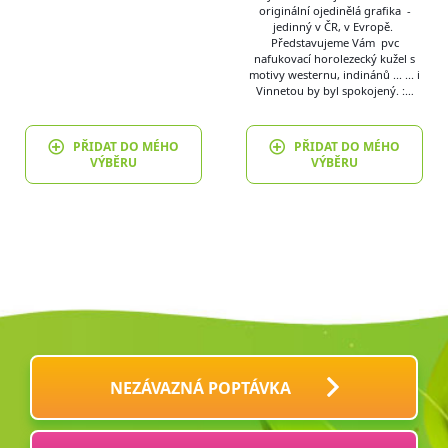
originální ojedinělá grafika -
jedinný v ČR, v Evropě.
Představujeme Vám pvc
nafukovací horolezecký kužel s
motivy westernu, indinánů ... ... i
Vinnetou by byl spokojený. :…
PŘIDAT DO MÉHO
PŘIDAT DO MÉHO
VÝBĚRU
VÝBĚRU
NEZÁVAZNÁ POPTÁVKA