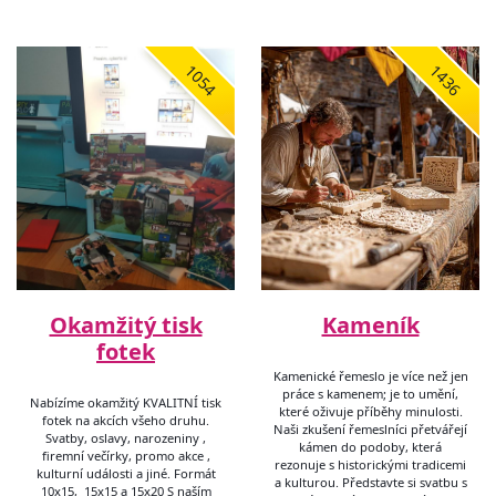
1054
1436
Okamžitý tisk
Kameník
fotek
Kamenické řemeslo je více než jen
práce s kamenem; je to umění,
Nabízíme okamžitý KVALITNÍ tisk
které oživuje příběhy minulosti.
fotek na akcích všeho druhu.
Naši zkušení řemeslníci přetvářejí
Svatby, oslavy, narozeniny ,
kámen do podoby, která
firemní večírky, promo akce ,
rezonuje s historickými tradicemi
kulturní události a jiné. Formát
a kulturou. Představte si svatbu s
10x15, 15x15 a 15x20 S naším