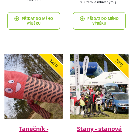
s iluzemi a mluvenými j…
PŘIDAT DO MÉHO
PŘIDAT DO MÉHO
VÝBĚRU
VÝBĚRU
1230
7035
Tanečník -
Stany - stanová