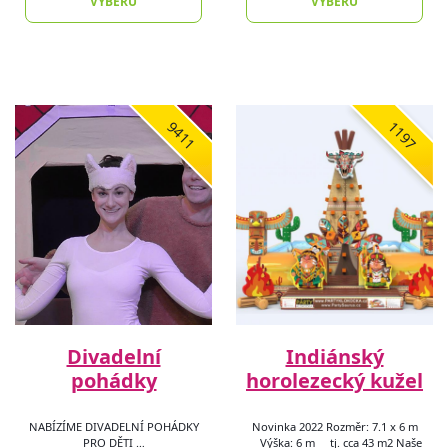
VÝBĚRU
VÝBĚRU
9411
1197
Divadelní
Indiánský
pohádky
horolezecký kužel
NABÍZÍME DIVADELNÍ POHÁDKY
Novinka 2022 Rozměr: 7.1 x 6 m
PRO DĚTI …
Výška: 6 m tj. cca 43 m2 Naše