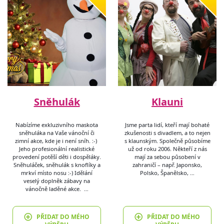
Sněhulák
Klauni
Nabízíme exkluzivního maskota
Jsme parta lidí, kteří mají bohaté
sněhuláka na Vaše vánoční či
zkušenosti s divadlem, a to nejen
zimní akce, kde je i není sníh. :-)
s klaunským. Společně působíme
Jeho profesionální realistické
už od roku 2006. Někteří z nás
provedení potěší děti i dospěláky.
mají za sebou působení v
Sněhuláček, sněhulák s knoflíky a
zahraničí – např. Japonsko,
mrkví místo nosu :-) Idělání
Polsko, Španělsko, …
veselý doplněk zábavy na
vánočně laděné akce. …
PŘIDAT DO MÉHO
PŘIDAT DO MÉHO