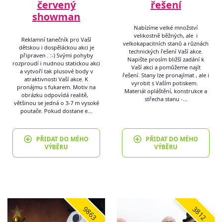
červený
řešení
showman
Nabízíme velké množství
velikostně běžných, ale i
Reklamní tanečník pro Vaší
velkokapacitních stanů a různách
dětskou i dospěláckou akci je
technických řešení Vaší akce.
připraven . :-) Svými pohyby
Napište prosím bližší zadání k
rozproudí i nudnou statickou akci
Vaší akci a pomůžeme najít
a vytvoří tak plusové body v
řešení. Stany lze pronajímat , ale i
atraktivnosti Vaší akce. K
vyrobit s Vaším potiskem.
pronájmu s fukarem. Motiv na
Materiál opláštění, konstrukce a
obrázku odpovídá realitě,
střecha stanu -…
většinou se jedná o 3-7 m vysoké
poutače. Pokud dostane e…
PŘIDAT DO MÉHO
PŘIDAT DO MÉHO
VÝBĚRU
VÝBĚRU
9863
3812