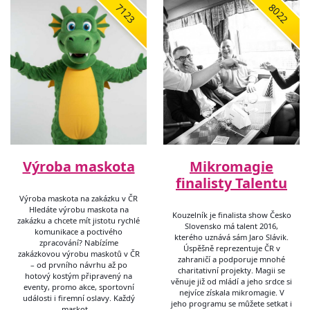
7123
8022
Výroba maskota
Mikromagie
finalisty Talentu
Výroba maskota na zakázku v ČR
Hledáte výrobu maskota na
Kouzelník je finalista show Česko
zakázku a chcete mít jistotu rychlé
Slovensko má talent 2016,
komunikace a poctivého
kterého uznává sám Jaro Slávik.
zpracování? Nabízíme
Úspěšně reprezentuje ČR v
zakázkovou výrobu maskotů v ČR
zahraničí a podporuje mnohé
– od prvního návrhu až po
charitativní projekty. Magii se
hotový kostým připravený na
věnuje již od mládí a jeho srdce si
eventy, promo akce, sportovní
nejvíce získala mikromagie. V
události i firemní oslavy. Každý
jeho programu se můžete setkat i
maskot …