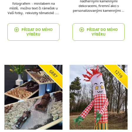
nádhernými kamennými
fotografem - minilabem na
dekoracemi, firemní akci s
místě, možno text či rámeček u
personalizovanými kamennými …
Vaší fotky, rekvizity tématické ..…
PŘIDAT DO MÉHO
PŘIDAT DO MÉHO
VÝBĚRU
VÝBĚRU
6887
1219