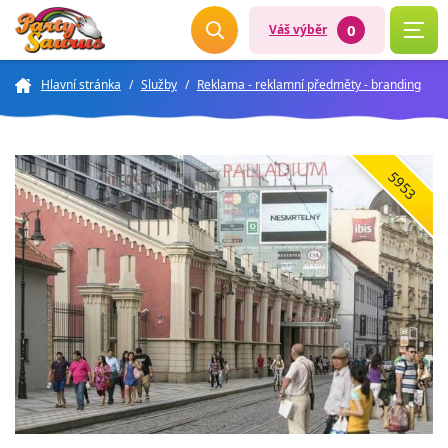
0
Váš výběr
Hlavní stránka
/
Služby
/
Reklama - reklamní předměty - branding
5953