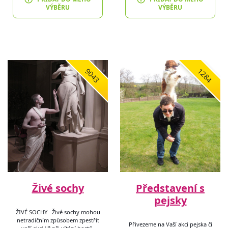
VÝBĚRU
VÝBĚRU
9043
1284
Živé sochy
Představení s
pejsky
ŽIVÉ SOCHY Živé sochy mohou
netradičním způsobem zpestřit
Přivezeme na Vaší akci pejska či