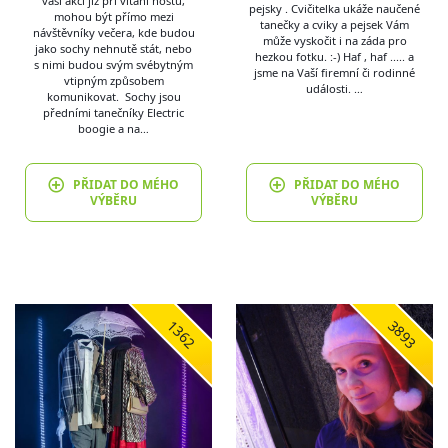
vaší akci již při vítání hostů,
pejsky . Cvičitelka ukáže naučené
mohou být přímo mezi
tanečky a cviky a pejsek Vám
návštěvníky večera, kde budou
může vyskočit i na záda pro
jako sochy nehnutě stát, nebo
hezkou fotku. :-) Haf , haf ..... a
s nimi budou svým svébytným
jsme na Vaší firemní či rodinné
vtipným způsobem
události. …
komunikovat. Sochy jsou
předními tanečníky Electric
boogie a na…
PŘIDAT DO MÉHO
PŘIDAT DO MÉHO
VÝBĚRU
VÝBĚRU
1362
3893