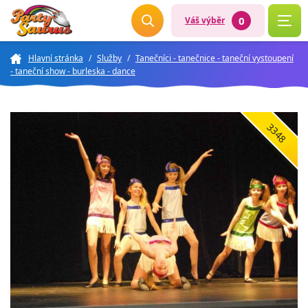
0
Váš výběr
Hlavní stránka
/
Služby
/
Tanečníci - tanečnice - taneční vystoupení
- taneční show - burleska - dance
3348