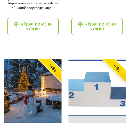
Ingredience se smíchají a těsto se
důkladně propracuje, aby …
PŘIDAT DO MÉHO
PŘIDAT DO MÉHO
VÝBĚRU
VÝBĚRU
1484
7690