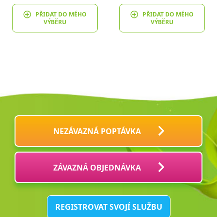
PŘIDAT DO MÉHO
PŘIDAT DO MÉHO
VÝBĚRU
VÝBĚRU
NEZÁVAZNÁ POPTÁVKA
ZÁVAZNÁ OBJEDNÁVKA
REGISTROVAT SVOJÍ SLUŽBU