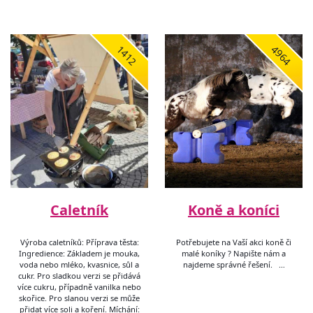
1412
4964
Caletník
Koně a koníci
Výroba caletníků: Příprava těsta:
Potřebujete na Vaší akci koně či
Ingredience: Základem je mouka,
malé koníky ? Napište nám a
voda nebo mléko, kvasnice, sůl a
najdeme správné řešení. …
cukr. Pro sladkou verzi se přidává
více cukru, případně vanilka nebo
skořice. Pro slanou verzi se může
přidat více soli a koření. Míchání: