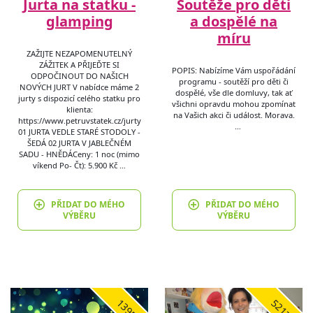
Jurta na statku -
Soutěže pro děti
glamping
a dospělé na
míru
ZAŽIJTE NEZAPOMENUTELNÝ
ZÁŽITEK A PŘIJEĎTE SI
POPIS: Nabízíme Vám uspořádání
ODPOČINOUT DO NAŠICH
programu - soutěží pro děti či
NOVÝCH JURT V nabídce máme 2
dospělé, vše dle domluvy, tak ať
jurty s dispozicí celého statku pro
všichni opravdu mohou zpomínat
klienta:
na Vašich akci či událost. Morava.
https://www.petruvstatek.cz/jurty ​
…
01 JURTA VEDLE STARÉ STODOLY -
ŠEDÁ 02 JURTA V JABLEČNÉM
SADU - HNĚDÁ ​ Ceny: 1 noc (mimo
víkend Po- Čt): 5.900 Kč …
PŘIDAT DO MÉHO
PŘIDAT DO MÉHO
VÝBĚRU
VÝBĚRU
1395
5217