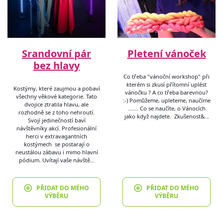
Srandovní pár
Pletení vánoček
bez hlavy
Co třeba "vánoční workshop" při
kterém si zkusí přítomní uplést
Kostýmy, které zaujmou a pobaví
vánočku ? A co třeba barevnou?
všechny věkové kategorie. Tato
:-) Pomůžeme, upleteme, naučíme
dvojice ztratila hlavu, ale
....... Co se naučíte, o Vánocích
rozhodně se z toho nehroutí.
jako když najdete. Zkušenost&…
Svojí jedinečností baví
návštěvníky akcí. Profesionální
herci v extravagantních
kostýmech se postarají o
neustálou zábavu i mimo hlavní
pódium. Uvítají vaše návště…
PŘIDAT DO MÉHO
PŘIDAT DO MÉHO
VÝBĚRU
VÝBĚRU