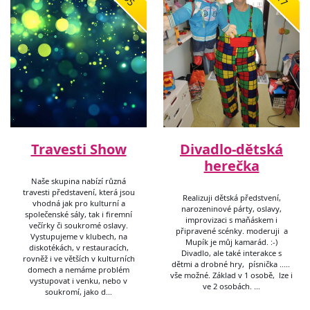
Travesti Show
Divadlo-dětská
herečka
Naše skupina nabízí různá
travesti představení, která jsou
Realizuji dětská předstvení,
vhodná jak pro kulturní a
narozeninové párty, oslavy,
společenské sály, tak i firemní
improvizaci s maňáskem i
večírky či soukromé oslavy.
připravené scénky. moderuji a
Vystupujeme v klubech, na
Mupík je můj kamarád. :-)
diskotékách, v restauracích,
Divadlo, ale také interakce s
rovněž i ve větších v kulturních
dětmi a drobné hry, písnička .....
domech a nemáme problém
vše možné. Základ v 1 osobě, lze i
vystupovat i venku, nebo v
ve 2 osobách. …
soukromí, jako d…