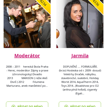
4234
4336
Moderátor
Jarmila
2008 – 2011 herecká škola Praha
DOPLNĚNÍ .... FORMULÁŘE.
- Herec, moderátor Zájmy a praxe
(brzo) Hosteska od r. 2009- dosud)
(chronologicky) Divadlo
Veletrhy (hraček, nábytku,
2013 MANSON ( režie Aleš
stavebnictví, svatební, Holiday
Diviš ) 2012 Filumena
World 2014, AquaTherm 2014,
Marturano, aneb manželství po…
Toys 2014…)Roadshow pro O2
(aréna plná hvězd), cigarety
(Egali…
PŘIDAT DO MÉHO
PŘIDAT DO MÉHO