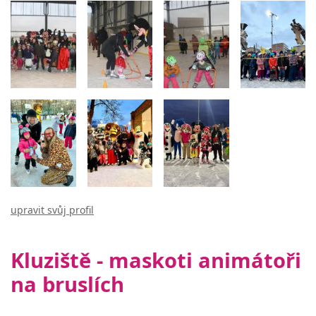
upravit svůj profil
Kluziště - maskoti animátoři
na bruslích