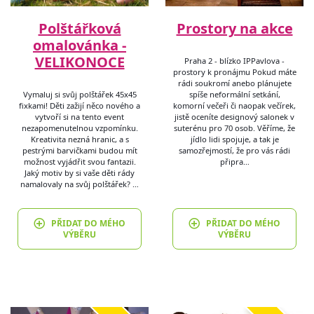
Polštářková
Prostory na akce
omalovánka -
VELIKONOCE
Praha 2 - blízko IPPavlova -
prostory k pronájmu Pokud máte
rádi soukromí anebo plánujete
Vymaluj si svůj polštářek 45x45
spíše neformální setkání,
fixkami! Děti zažijí něco nového a
komorní večeři či naopak večírek,
vytvoří si na tento event
jistě oceníte designový salonek v
nezapomenutelnou vzpomínku.
suterénu pro 70 osob. Věříme, že
Kreativita nezná hranic, a s
jídlo lidi spojuje, a tak je
pestrými barvičkami budou mít
samozřejmostí, že pro vás rádi
možnost vyjádřit svou fantazii.
připra…
Jaký motiv by si vaše děti rády
namalovaly na svůj polštářek? …
PŘIDAT DO MÉHO
PŘIDAT DO MÉHO
VÝBĚRU
VÝBĚRU