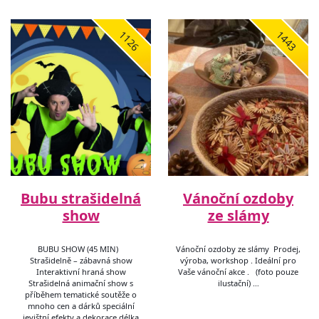
1126
1443
Bubu strašidelná
Vánoční ozdoby
show
ze slámy
BUBU SHOW (45 MIN)
Vánoční ozdoby ze slámy Prodej,
Strašidelně – zábavná show
výroba, workshop . Ideální pro
Interaktivní hraná show
Vaše vánoční akce . (foto pouze
Strašidelná animační show s
ilustační) …
příběhem tematické soutěže o
mnoho cen a dárků speciální
jevištní efekty a dekorace délka