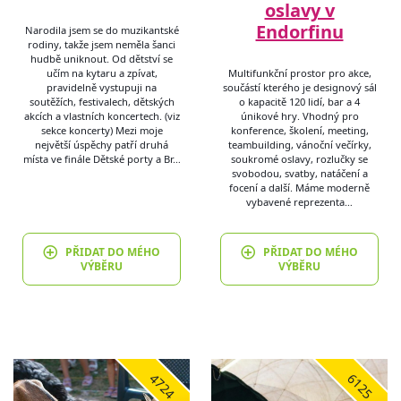
oslavy v
Endorfinu
Narodila jsem se do muzikantské
rodiny, takže jsem neměla šanci
hudbě uniknout. Od dětství se
učím na kytaru a zpívat,
Multifunkční prostor pro akce,
pravidelně vystupuji na
součástí kterého je designový sál
soutěžích, festivalech, dětských
o kapacitě 120 lidí, bar a 4
akcích a vlastních koncertech. (viz
únikové hry. Vhodný pro
sekce koncerty) Mezi moje
konference, školení, meeting,
největší úspěchy patří druhá
teambuilding, vánoční večírky,
místa ve finále Dětské porty a Br…
soukromé oslavy, rozlučky se
svobodou, svatby, natáčení a
focení a další. Máme moderně
vybavené reprezenta…
PŘIDAT DO MÉHO
PŘIDAT DO MÉHO
VÝBĚRU
VÝBĚRU
4724
6125