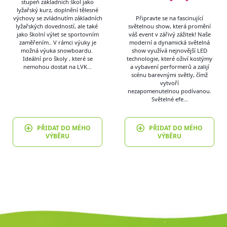
stupeň základních škol jako
lyžařský kurz, doplnění tělesné
výchovy se zvládnutím základních
Připravte se na fascinující
lyžařských dovedností, ale také
světelnou show, která promění
jako školní výlet se sportovním
váš event v zářivý zážitek! Naše
zaměřením.. V rámci výuky je
moderní a dynamická světelná
možná výuka snowboardu.
show využívá nejnovější LED
Ideální pro školy , které se
technologie, které oživí kostýmy
nemohou dostat na LVK…
a vybavení performerů a zalijí
scénu barevnými světly, čímž
vytvoří
nezapomenutelnou podívanou.
Světelné efe…
PŘIDAT DO MÉHO
PŘIDAT DO MÉHO
VÝBĚRU
VÝBĚRU