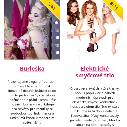
1063
8125
Burleska
Elektrické
smyčcové trio
Prezentujeme elegantní burleskní
shows, které mohou být
Crossover slavných hitů z klasiky,
libovolně dlouhé, krátké (i co do
rocku i popu v originálních
počtu performerů), i tematicky
moderních úpravách pro
laděné podle přání klienta. Dále
elektrické smyčce, konkrétně 2
možné: - burleskní workshopy
housle a violoncello. Trio existuje
pro nevěsty pro rozlučky se
již 11 let a za tu dobu vydalo 2
svobodou - burleskní tance a
řadová alba. Dívky koncertovaly
umění být ženou v moderním
po celém světě (Japonsko, Mexiko
světě &n…
atd.) a na pódiu se sešly s