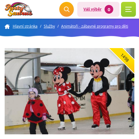
0
Váš výběr
Hlavní stránka
/
Služby
/
Animátoři - zábavné programy pro děti
1498