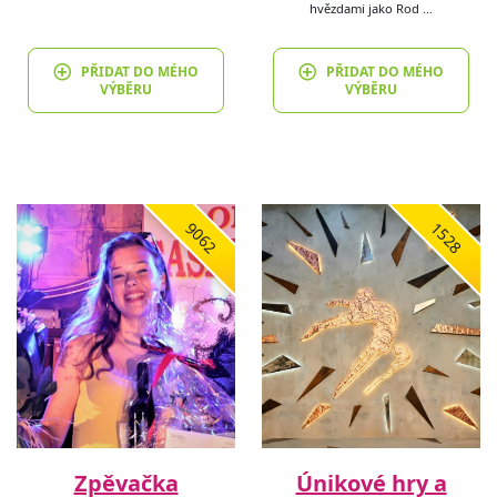
hvězdami jako Rod …
PŘIDAT DO MÉHO
PŘIDAT DO MÉHO
VÝBĚRU
VÝBĚRU
9062
1528
Zpěvačka
Únikové hry a