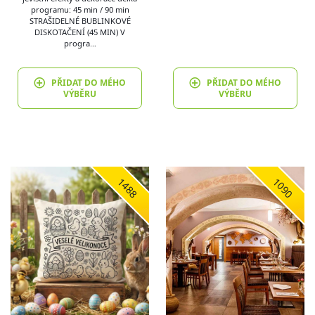
programu: 45 min / 90 min
STRAŠIDELNÉ BUBLINKOVÉ
DISKOTAČENÍ (45 MIN) V
progra…
PŘIDAT DO MÉHO
PŘIDAT DO MÉHO
VÝBĚRU
VÝBĚRU
1488
1090