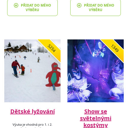
PŘIDAT DO MÉHO
PŘIDAT DO MÉHO
VÝBĚRU
VÝBĚRU
5254
1349
Dětské lyžování
Show se
světelnými
kostýmy
Výuka je vhodná pro 1. i 2.