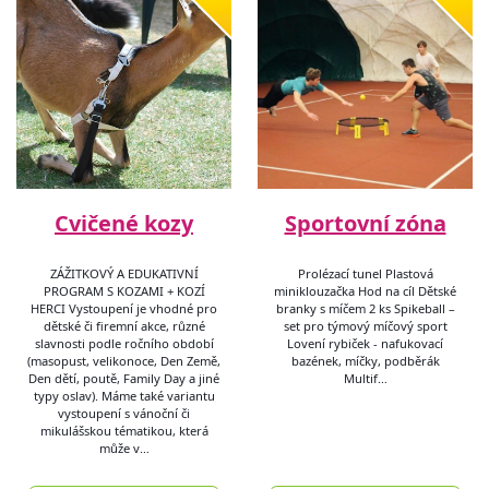
Cvičené kozy
Sportovní zóna
ZÁŽITKOVÝ A EDUKATIVNÍ
Prolézací tunel Plastová
PROGRAM S KOZAMI + KOZÍ
miniklouzačka Hod na cíl Dětské
HERCI Vystoupení je vhodné pro
branky s míčem 2 ks Spikeball –
dětské či firemní akce, různé
set pro týmový míčový sport
slavnosti podle ročního období
Lovení rybiček - nafukovací
(masopust, velikonoce, Den Země,
bazének, míčky, podběrák
Den dětí, poutě, Family Day a jiné
Multif…
typy oslav). Máme také variantu
vystoupení s vánoční či
mikulášskou tématikou, která
může v…