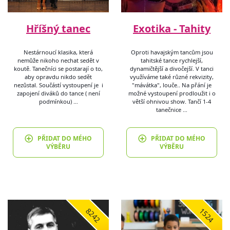
Hříšný tanec
Exotika - Tahity
Nestárnoucí klasika, která
Oproti havajským tancům jsou
nemůže nikoho nechat sedět v
tahitské tance rychlejší,
koutě. Tanečníci se postarají o to,
dynamičtější a divočejší. V tanci
aby opravdu nikdo sedět
využíváme také různé rekvizity,
nezůstal. Součástí vystoupení je i
"mávátka", louče.. Na přání je
zapojení diváků do tance ( není
možné vystoupení prodloužit i o
podmínkou) …
větší ohnivou show. Tančí 1-4
tanečnice …
PŘIDAT DO MÉHO
PŘIDAT DO MÉHO
VÝBĚRU
VÝBĚRU
8242
1524