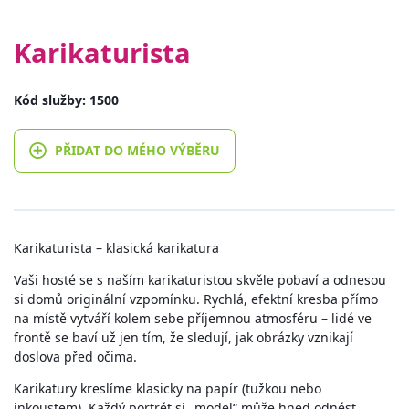
Karikaturista
Kód služby: 1500
PŘIDAT DO MÉHO VÝBĚRU
Karikaturista – klasická karikatura
Vaši hosté se s naším karikaturistou skvěle pobaví a odnesou
si domů originální vzpomínku. Rychlá, efektní kresba přímo
na místě vytváří kolem sebe příjemnou atmosféru – lidé ve
frontě se baví už jen tím, že sledují, jak obrázky vznikají
doslova před očima.
Karikatury kreslíme klasicky na papír (tužkou nebo
inkoustem). Každý portrét si „model“ může hned odnést,