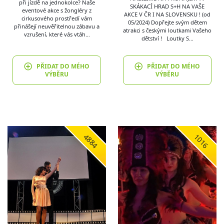
při jízdě na jednokolce? Naše
SKÁKACÍ HRAD S+H NA VAŠE
eventové akce s žongléry z
AKCE V ČR I NA SLOVENSKU ! (od
cirkusového prostředí vám
05/2024) Dopřejte svým dětem
přinášejí neuvěřitelnou zábavu a
atrakci s českými loutkami Vašeho
vzrušení, které vás vtáh…
dětství ! Loutky S…
PŘIDAT DO MÉHO
PŘIDAT DO MÉHO
VÝBĚRU
VÝBĚRU
4884
1016