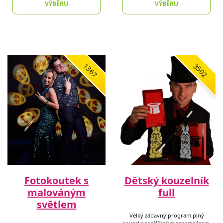
VÝBĚRU
VÝBĚRU
1367
3502
Fotokoutek s
Dětský kouzelník
malováným
full
světlem
Velký zábavný program plný