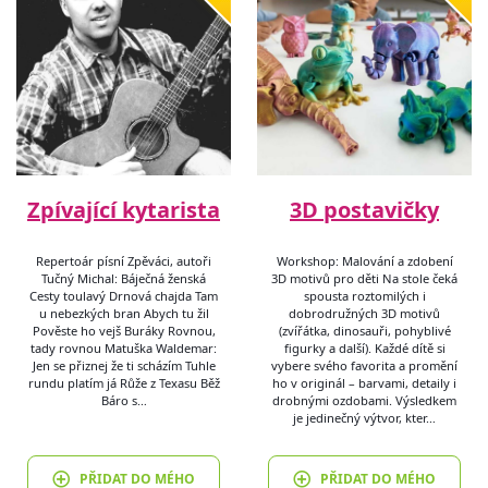
Zpívající kytarista
3D postavičky
Repertoár písní Zpěváci, autoři
Workshop: Malování a zdobení
Tučný Michal: Báječná ženská
3D motivů pro děti Na stole čeká
Cesty toulavý Drnová chajda Tam
spousta roztomilých i
u nebezkých bran Abych tu žil
dobrodružných 3D motivů
Pověste ho vejš Buráky Rovnou,
(zvířátka, dinosauři, pohyblivé
tady rovnou Matuška Waldemar:
figurky a další). Každé dítě si
Jen se přiznej že ti scházím Tuhle
vybere svého favorita a promění
rundu platím já Růže z Texasu Běž
ho v originál – barvami, detaily i
Báro s…
drobnými ozdobami. Výsledkem
je jedinečný výtvor, kter…
PŘIDAT DO MÉHO
PŘIDAT DO MÉHO