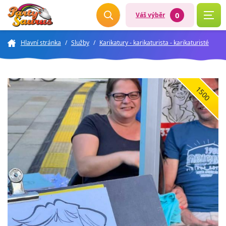
0
Váš výběr
Hlavní stránka
/
Služby
/
Karikatury - karikaturista - karikaturisté
1500