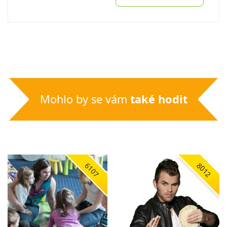
Mohlo by se vám
také hodit
6107
8012