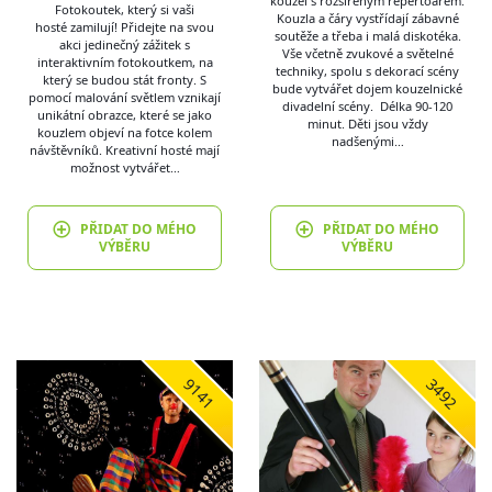
kouzel s rozšířeným repertoárem.
Fotokoutek, který si vaši
Kouzla a čáry vystřídají zábavné
hosté zamilují! Přidejte na svou
soutěže a třeba i malá diskotéka.
akci jedinečný zážitek s
Vše včetně zvukové a světelné
interaktivním fotokoutkem, na
techniky, spolu s dekorací scény
který se budou stát fronty. S
bude vytvářet dojem kouzelnické
pomocí malování světlem vznikají
divadelní scény. Délka 90-120
unikátní obrazce, které se jako
minut. Děti jsou vždy
kouzlem objeví na fotce kolem
nadšenými…
návštěvníků. Kreativní hosté mají
možnost vytvářet…
PŘIDAT DO MÉHO
PŘIDAT DO MÉHO
VÝBĚRU
VÝBĚRU
9141
3492