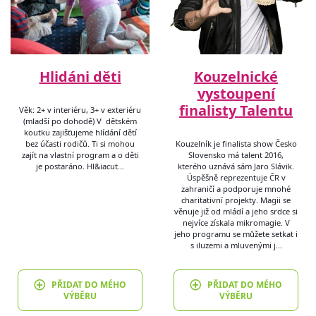
Hlidáni děti
Kouzelnické
vystoupení
finalisty Talentu
Věk: 2+ v interiéru, 3+ v exteriéru
(mladší po dohodě) V dětském
koutku zajišťujeme hlídání dětí
bez účasti rodičů. Ti si mohou
Kouzelník je finalista show Česko
zajít na vlastní program a o děti
Slovensko má talent 2016,
je postaráno. Hl&iacut…
kterého uznává sám Jaro Slávik.
Úspěšně reprezentuje ČR v
zahraničí a podporuje mnohé
charitativní projekty. Magii se
věnuje již od mládí a jeho srdce si
nejvíce získala mikromagie. V
jeho programu se můžete setkat i
s iluzemi a mluvenými j…
PŘIDAT DO MÉHO
PŘIDAT DO MÉHO
VÝBĚRU
VÝBĚRU