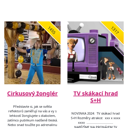
1455
1317
Cirkusový žonglér
TV skákací hrad
S+H
Představte si, jak se světla
reflektorů zaměřují na vás a vy s
NOVINKA 2024: TV skákací hrad
lehkostí žonglujete s diabolem,
S+H Rozměry atrakce: xxx x xxxx
zatímco publikum nadšeně tleská.
xxxx ...............................
Nebo snad toužíte po adrenalinu
NABÍZÍME NA PRONÁJEM TV