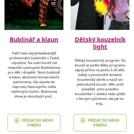
Bublinář a klaun
Dětský kouzelník
light
Patří mezi nejvyhledávanější
profesionální bublináře v České
Dětský kouzelnický program. Do
republice. Na svém kontě má
kouzel se podle délky programu
nespočet vystoupení Bubbleshow
zapojí přímo na pódiu 6-20 dětí,
pro děti i dospělé. Tento bublinář
každý z pomocníků dostane
a klaun, absolvent konzervatoře
kouzelnický dárek a naučí se i
pantomimy, Vás zavede do
jednoduché kouzlo. Děti uvidí
naprosto fascinujícího světa
pokaždé „toho pravého
mýdlových bublin. Bublinová
kouzelníka“ v obleku nebo plášti
show je okouzlující pod…
s černým cylindrem, tak jak ho
znaj…
PŘIDAT DO MÉHO
PŘIDAT DO MÉHO
VÝBĚRU
VÝBĚRU