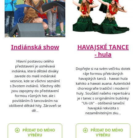
Indiánská show
HAVAJSKÉ TANCE
- hula
Hlavní postavou celého
představení je usměvavá
Dopřejte si na svém večírku dotek
indiánka, která dětské diváky
ráje formou překrásných
zavede do malé indiánské
havajských tanců - hawaii hula
vesnice, kde se všichni seznámí
kahiko a hawaii auana. Autentické
s životem indiánů. Všechny děti
choreografie tradiční i moderní
jsou zapojeny do představení
huly. Součástí našeho repertoáru
formou různých her, ale i
je i tanec s originálními bubínky
povídáním či tancováním na
"Uli-Uli" - oblíbená taneční
oblíbené dětské hity. Zároveň se
havajská rekvizita s
dě…
nezaměnitelným zku…
PŘIDAT DO MÉHO
PŘIDAT DO MÉHO
VÝBĚRU
VÝBĚRU