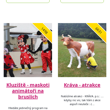
1498
6631
Kluziště - maskoti
Kráva - atrakce
animátoři na
bruslích
Nabízíme atrakci - KRÁVA. p.s.: ....
kdyby nic vic, tak Vám z akce
aspoň neuteče :-) …
Hledáte jedinečný program na