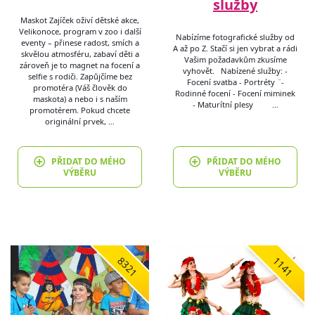
služby
Maskot Zajíček oživí dětské akce,
Velikonoce, program v zoo i další
Nabízíme fotografické služby od
eventy – přinese radost, smích a
A až po Z. Stačí si jen vybrat a rádi
skvělou atmosféru, zabaví děti a
Vašim požadavkům zkusíme
zároveň je to magnet na focení a
vyhovět. Nabízené služby: -
selfie s rodiči. Zapůjčíme bez
Focení svatba - Portréty ¨-
promotéra (Váš člověk do
Rodinné focení - Focení miminek
maskota) a nebo i s naším
- Maturítní plesy …
promotérem. Pokud chcete
originální prvek, …
PŘIDAT DO MÉHO
PŘIDAT DO MÉHO
VÝBĚRU
VÝBĚRU
8321
1141