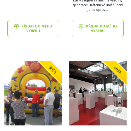
který zaujme a nadchne všechny
generace! Drátenické umění není
jen o oprav…
PŘIDAT DO MÉHO
PŘIDAT DO MÉHO
VÝBĚRU
VÝBĚRU
3951
4938