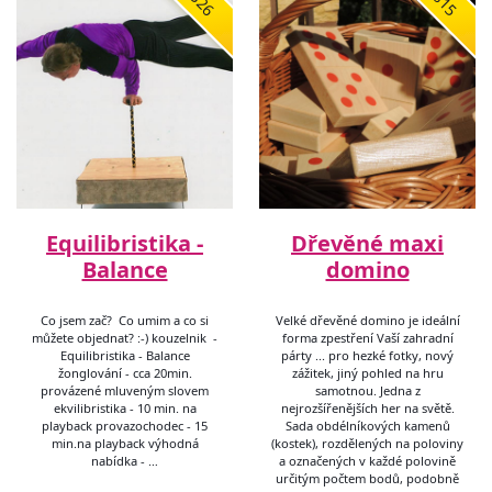
6326
5815
Equilibristika -
Dřevěné maxi
Balance
domino
Co jsem zač? Co umim a co si
Velké dřevěné domino je ideální
můžete objednat? :-) kouzelnik -
forma zpestření Vaší zahradní
Equilibristika - Balance
párty ... pro hezké fotky, nový
žonglování - cca 20min.
zážitek, jiný pohled na hru
provázené mluveným slovem
samotnou. Jedna z
ekvilibristika - 10 min. na
nejrozšířenějších her na světě.
playback provazochodec - 15
Sada obdélníkových kamenů
min.na playback výhodná
(kostek), rozdělených na poloviny
nabídka - …
a označených v každé polovině
určitým počtem bodů, podobně