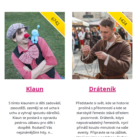
6742
1424
Klaun
Dráteník
S tímto klaunem si děti zadovádí,
Představte si svět, kde se historie
zasoutěží, zasmějí se od ucha k
prolíná s přítomností a kde se
uchu a vyhrají spoustu dárečků.
starobylé řemeslo stává středem
Klaun se postará o opravdu
pozornosti. Dráteník, kdysi
pestrou zábavu pro děti i
nepostradatelný řemeslník, nyní
dospělé. Roztančí Vás
přináší kouzlo minulosti na vaše
nejznámějšími hity, n…
eventy. Připravte se na zážitek,