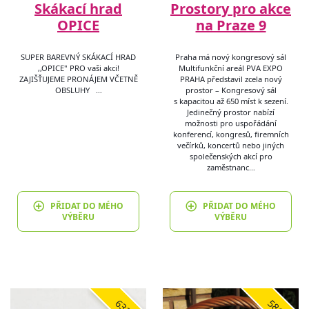
Skákací hrad
Prostory pro akce
OPICE
na Praze 9
SUPER BAREVNÝ SKÁKACÍ HRAD
Praha má nový kongresový sál
,,OPICE" PRO vaši akci!
Multifunkční areál PVA EXPO
ZAJIŠŤUJEME PRONÁJEM VČETNĚ
PRAHA představil zcela nový
OBSLUHY …
prostor – Kongresový sál
s kapacitou až 650 míst k sezení.
Jedinečný prostor nabízí
možnosti pro uspořádání
konferencí, kongresů, firemních
večírků, koncertů nebo jiných
společenských akcí pro
zaměstnanc…
PŘIDAT DO MÉHO
PŘIDAT DO MÉHO
VÝBĚRU
VÝBĚRU