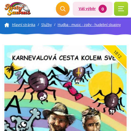
0
Váš výběr
Hlavní stránka
/
Služby
/
Hudba - music - zpěv - hudební skupiny
1812