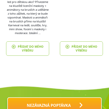
led pro dětskou akci? Přivezeme
na kluziště licenční maskoty +
animátory na bruslích a uděláme
z toho zážitek, na který se bude
vzpomínat. Maskoti a animátoři
na bruslích přímo na kluzišti!
Karneval na ledě, soutěže, hry,
mini show, focení s maskoty i
moderace. Ideální …
PŘIDAT DO MÉHO
PŘIDAT DO MÉHO
VÝBĚRU
VÝBĚRU
NEZÁVAZNÁ POPTÁVKA