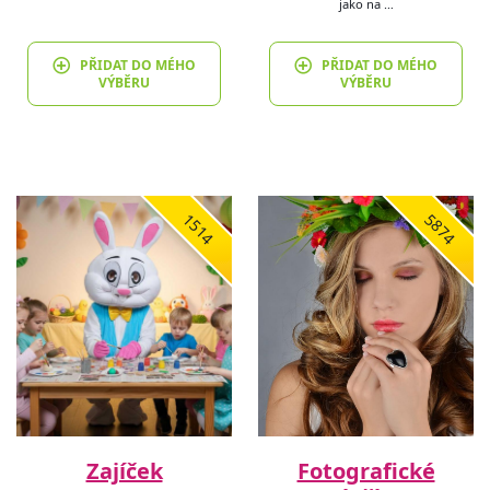
jako na …
PŘIDAT DO MÉHO
PŘIDAT DO MÉHO
VÝBĚRU
VÝBĚRU
1514
5874
Zajíček
Fotografické