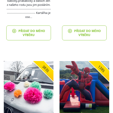
babičky,prababičky a dalších žen
z našeho rodu jsou jim posláním.
--------------------------------------------
---------------------------- Kartářka je
oso…
PŘIDAT DO MÉHO
PŘIDAT DO MÉHO
VÝBĚRU
VÝBĚRU
3835
1385