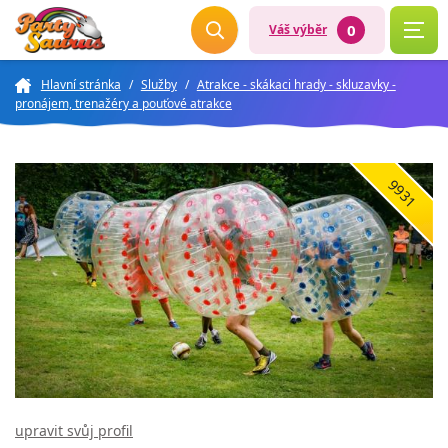
0
Váš výběr
Hlavní stránka
/
Služby
/
Atrakce - skákaci hrady - skluzavky -
pronájem, trenažéry a pouťové atrakce
9931
upravit svůj profil