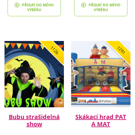
PŘIDAT DO MÉHO
PŘIDAT DO MÉHO
VÝBĚRU
VÝBĚRU
1126
1291
Bubu strašidelná
Skákací hrad PAT
show
A MAT