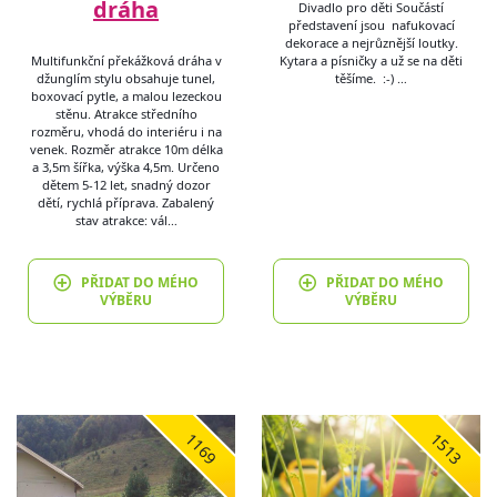
dráha
Divadlo pro děti Součástí
představení jsou nafukovací
dekorace a nejrůznější loutky.
Multifunkční překážková dráha v
Kytara a písničky a už se na děti
džunglím stylu obsahuje tunel,
těšíme. :-) …
boxovací pytle, a malou lezeckou
stěnu. Atrakce středního
rozměru, vhodá do interiéru i na
venek. Rozměr atrakce 10m délka
a 3,5m šířka, výška 4,5m. Určeno
dětem 5-12 let, snadný dozor
dětí, rychlá příprava. Zabalený
stav atrakce: vál…
PŘIDAT DO MÉHO
PŘIDAT DO MÉHO
VÝBĚRU
VÝBĚRU
1169
1513