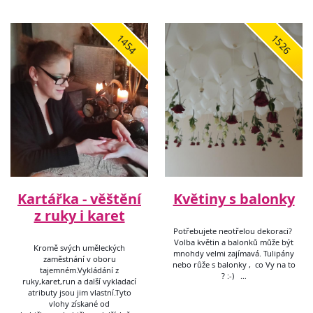
1454
1526
Kartářka - věštění
Květiny s balonky
z ruky i karet
Potřebujete neotřelou dekoraci?
Volba květin a balonků může být
Kromě svých uměleckých
mnohdy velmi zajímavá. Tulipány
zaměstnání v oboru
nebo růže s balonky , co Vy na to
tajemném.Vykládání z
? :-) …
ruky,karet,run a další vykladací
atributy jsou jim vlastní.Tyto
vlohy získané od