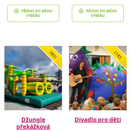
PŘIDAT DO MÉHO
PŘIDAT DO MÉHO
VÝBĚRU
VÝBĚRU
7801
1183
Džungle
Divadlo pro děti
překážková