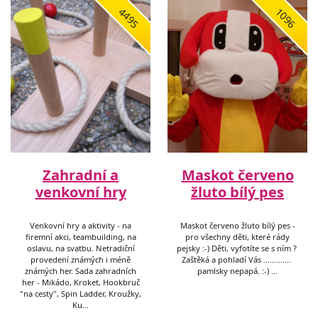
4495
1096
Zahradní a
Maskot červeno
venkovní hry
žluto bílý pes
Venkovní hry a aktivity - na
Maskot červeno žluto bílý pes -
firemní akci, teambuilding, na
pro všechny děti, které rády
oslavu, na svatbu. Netradiční
pejsky :-) Děti, vyfotíte se s ním ?
provedení známých i méně
Zaštěká a pohladí Vás .............
známých her. Sada zahradních
pamlsky nepapá. :-) …
her - Mikádo, Kroket, Hookbruč
"na cesty", Spin Ladder, Kroužky,
Ku…