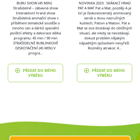
BUBU SHOW (45 MIN)
NOVINKA 2023: SKÁKACÍ HRAD
Strašidelně – zábavná show
PAT A MAT Pat a Mat, později A je
Interaktivní hraná show
to! je československý animovaný
Strašidelná animační show s
seriál o dvou nezručných
příběhem tematické soutěže o
kutilech, Patovi a Matovi. Pat a
mnoho cen a dárků speciální
Mat se sice dostávají do obtížných
jevištní efekty a dekorace délka
situací, ale nikdy se nevzdávají,
programu: 45 min / 90 min
dokud problém nějakým
STRAŠIDELNÉ BUBLINKOVÉ
nápaditým způsobem nevyřeší.
DISKOTAČENÍ (45 MIN) V
Rozměry atrakce: 4…
progra…
PŘIDAT DO MÉHO
PŘIDAT DO MÉHO
VÝBĚRU
VÝBĚRU