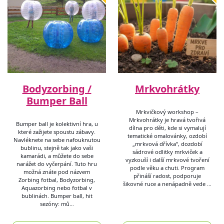
Bodyzorbing /
Mrkvohrátky
Bumper Ball
Mrkvičkový workshop –
Mrkvohrátky je hravá tvořivá
Bumper ball je kolektivní hra, u
dílna pro děti, kde si vymalují
které zažijete spoustu zábavy.
tematické omalovánky, ozdobí
Navléknete na sebe nafouknutou
„mrkvová dřívka“, dozdobí
bublinu, stejně tak jako vaši
sádrové odlitky mrkviček a
kamarádi, a můžete do sebe
vyzkouší i další mrkvové tvoření
narážet do vyčerpání. Tuto hru
podle věku a chuti. Program
možná znáte pod názvem
přináší radost, podporuje
Zorbing fotbal, Bodyzorbing,
šikovné ruce a nenápadně vede …
Aquazorbing nebo fotbal v
bublinách. Bumper ball, hit
sezóny: mů…