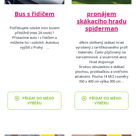
Bus s řidičem
pronájem
skákacího hradu
spiderman
Potřebujete odvézt mini busem
přibližně (max 24 osob) ?
Přistavíme auto i s řidičem a
můžeme ho i ozdobit. Autobus
dětmi oblíbený skákací hrad
vyjíždí z Prahy. …
vyrobený z certifikovaného profi
materiálu. Často půjčovaný na
narozeninové a soukromé akce.
Hrad disponuje
širokou skluzavkou a skákací
plochou, prolézačkou a vnitřními
atrakcemi Plocha 14 M/2 rozměry
350 x 400 cm výška 300 cm …
PŘIDAT DO MÉHO
PŘIDAT DO MÉHO
VÝBĚRU
VÝBĚRU