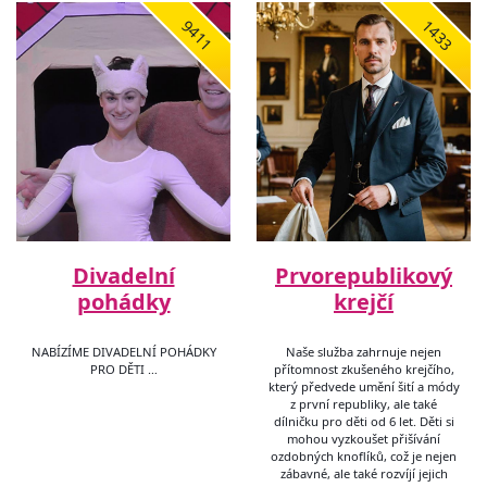
9411
1433
Divadelní
Prvorepublikový
pohádky
krejčí
NABÍZÍME DIVADELNÍ POHÁDKY
Naše služba zahrnuje nejen
PRO DĚTI …
přítomnost zkušeného krejčího,
který předvede umění šití a módy
z první republiky, ale také
dílničku pro děti od 6 let. Děti si
mohou vyzkoušet přišívání
ozdobných knoflíků, což je nejen
zábavné, ale také rozvíjí jejich