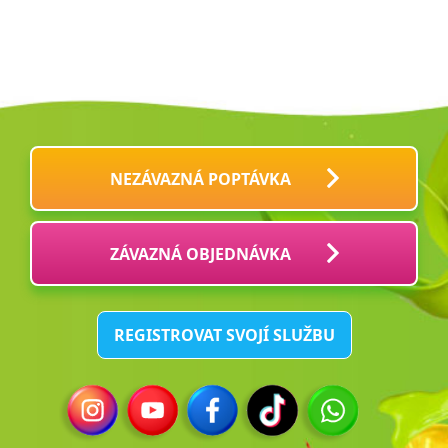
NEZÁVAZNÁ POPTÁVKA
ZÁVAZNÁ OBJEDNÁVKA
REGISTROVAT SVOJÍ SLUŽBU