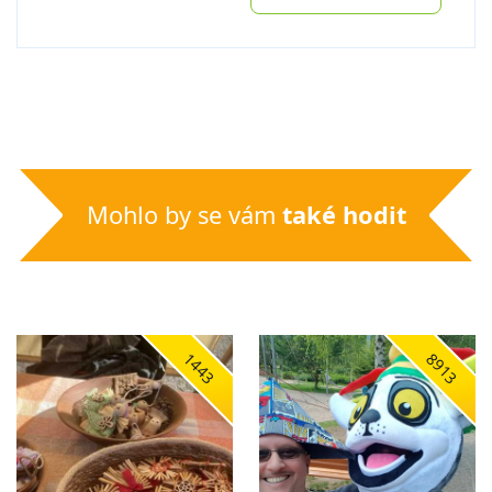
Mohlo by se vám
také hodit
1443
8913