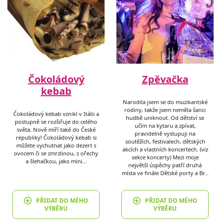
Čokoládový
Zpěvačka
kebab
Narodila jsem se do muzikantské
rodiny, takže jsem neměla šanci
Čokoládový kebab vznikl v Itálii a
hudbě uniknout. Od dětství se
postupně se rozšiřuje do celého
učím na kytaru a zpívat,
světa. Nově míří také do České
pravidelně vystupuji na
republiky! Čokoládový kebab si
soutěžích, festivalech, dětských
můžete vychutnat jako dezert s
akcích a vlastních koncertech. (viz
ovocem či se zmrzlinou, s ořechy
sekce koncerty) Mezi moje
a šlehačkou, jako mini…
největší úspěchy patří druhá
místa ve finále Dětské porty a Br…
PŘIDAT DO MÉHO
PŘIDAT DO MÉHO
VÝBĚRU
VÝBĚRU