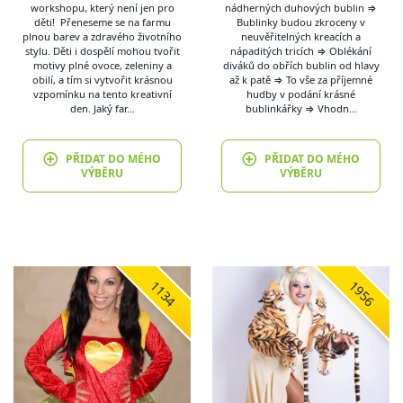
workshopu, který není jen pro
nádherných duhových bublin ⇒
děti! Přeneseme se na farmu
Bublinky budou zkroceny v
plnou barev a zdravého životního
neuvěřitelných kreacích a
stylu. Děti i dospělí mohou tvořit
nápaditých tricích ⇒ Oblékání
motivy plné ovoce, zeleniny a
diváků do obřích bublin od hlavy
obilí, a tím si vytvořit krásnou
až k patě ⇒ To vše za příjemné
vzpomínku na tento kreativní
hudby v podání krásné
den. Jaký far…
bublinkářky ⇒ Vhodn…
PŘIDAT DO MÉHO
PŘIDAT DO MÉHO
VÝBĚRU
VÝBĚRU
1134
1956