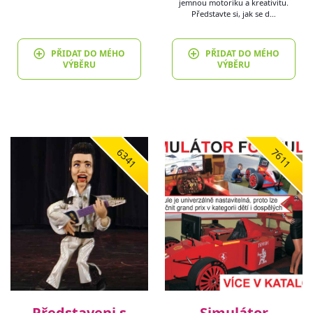
jemnou motoriku a kreativitu.
Představte si, jak se d…
PŘIDAT DO MÉHO
PŘIDAT DO MÉHO
VÝBĚRU
VÝBĚRU
6341
7611
Představeni s
Simulátor