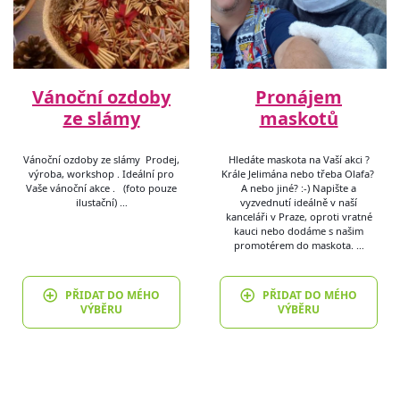
Vánoční ozdoby
Pronájem
ze slámy
maskotů
Vánoční ozdoby ze slámy Prodej,
Hledáte maskota na Vaší akci ?
výroba, workshop . Ideální pro
Krále Jelimána nebo třeba Olafa?
Vaše vánoční akce . (foto pouze
A nebo jiné? :-) Napište a
ilustační) …
vyzvednutí ideálně v naší
kanceláři v Praze, oproti vratné
kauci nebo dodáme s našim
promotérem do maskota. …
PŘIDAT DO MÉHO
PŘIDAT DO MÉHO
VÝBĚRU
VÝBĚRU