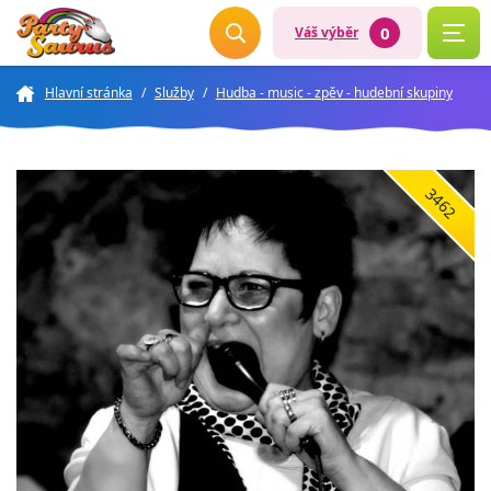
0
Váš výběr
Hlavní stránka
/
Služby
/
Hudba - music - zpěv - hudební skupiny
3462