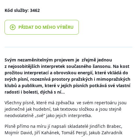
Kód služby: 3462
PŘIDAT DO MÉHO VÝBĚRU
Svým nezaměnitelným projevem je zřejmě jednou
z nejosobitějších interpretek současného šansonu. Na kost
prožitou interpretací a obrovskou energií, které vkládá do
svých písní, rozeznívá prostory pražských i mimopražských
klubů a publikum, které v jejích písních potkává své vlastní
radosti i bolesti, dýchá s ní…
Všechny písně, které má zpěvačka ve svém repertoáru jsou
jedinečné jak hudební, tak textovou složkou a jsou stejně
neodvolatelně „své“ jako jejich interpretka.
Písně přímo na míru jí napsali skladatelé Jindřich Brabec,
Mojmír David, Jiří Kahánek, Tomáš Pergl, Jakub Zahradník