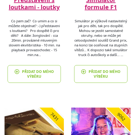
loutkami - loutky
formule F1
Co jsem zač? Co umim a co si
Simulátor je výškově nastavitelný
můžete objednat? :-) představeni
jak pro děti, tak pro dospělé.
s loutkami? Pro dospělé či pro
Mohou se jezdit samostatné
děti? A dále: žonglování - cca
okruhy, nebo se může jet
20min. provázené mluveným
celoodpolední soutěž Grand prix,
slovem ekvilibristika - 10 min. na
na konci lze oceňovat na stupních
playback provazochodec - 15
vítězů... K dispozici také simulátor
min.na…
truck či autoškoly a další... …
PŘIDAT DO MÉHO
PŘIDAT DO MÉHO
VÝBĚRU
VÝBĚRU
7431
9062