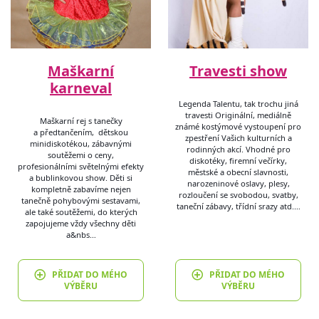
Maškarní
Travesti show
karneval
Legenda Talentu, tak trochu jiná
travesti Originální, mediálně
Maškarní rej s tanečky
známé kostýmové vystoupení pro
a předtančením, dětskou
zpestření Vašich kulturních a
minidiskotékou, zábavnými
rodinných akcí. Vhodné pro
soutěžemi o ceny,
diskotéky, firemní večírky,
profesionálními světelnými efekty
městské a obecní slavnosti,
a bublinkovou show. Děti si
narozeninové oslavy, plesy,
kompletně zabavíme nejen
rozloučení se svobodou, svatby,
tanečně pohybovými sestavami,
taneční zábavy, třídní srazy atd.…
ale také soutěžemi, do kterých
zapojujeme vždy všechny děti
a&nbs…
PŘIDAT DO MÉHO
PŘIDAT DO MÉHO
VÝBĚRU
VÝBĚRU