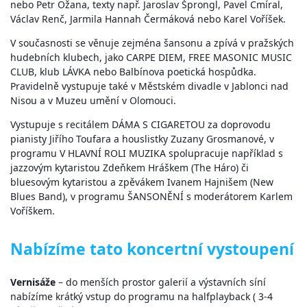
nebo Petr Ožana, texty např. Jaroslav Šprongl, Pavel Cmíral,
Václav Renč, Jarmila Hannah Čermáková nebo Karel Voříšek.
V současnosti se věnuje zejména šansonu a zpívá v pražských
hudebních klubech, jako CARPE DIEM, FREE MASONIC MUSIC
CLUB, klub LÁVKA nebo Balbínova poetická hospůdka.
Pravidelně vystupuje také v Městském divadle v Jablonci nad
Nisou a v Muzeu umění v Olomouci.
Vystupuje s recitálem DÁMA S CIGARETOU za doprovodu
pianisty Jiřího Toufara a houslistky Zuzany Grosmanové, v
programu V HLAVNÍ ROLI MUZIKA spolupracuje například s
jazzovým kytaristou Zdeňkem Hráškem (The Háro) či
bluesovým kytaristou a zpěvákem Ivanem Hajnišem (New
Blues Band), v programu ŠANSONĚNÍ s moderátorem Karlem
Voříškem.
Nabízíme tato koncertní vystoupení
Vernisáže
– do menších prostor galerií a výstavních síní
nabízíme krátký vstup do programu na halfplayback ( 3-4