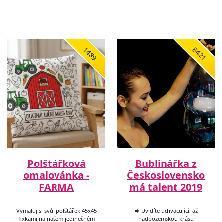
1489
8421
Polštářková
Bublinářka z
omalovánka -
Československo
FARMA
má talent 2019
Vymaluj si svůj polštářek 45x45
⇒ Uvidíte uchvacující, až
fixkami na našem jedinečném
nadpozemskou krásu