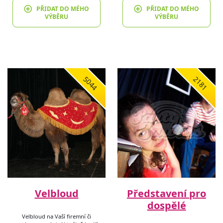
PŘIDAT DO MÉHO
PŘIDAT DO MÉHO
VÝBĚRU
VÝBĚRU
5044
2181
Velbloud
Představení pro
dospělé
Velbloud na Vaší firemní či