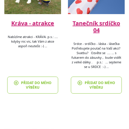
Kráva - atrakce
Tanečník srdíčko
04
Nabízíme atrakci - KRÁVA. p.s.: ....
kdyby nic vic, tak Vám z akce
Srdce - srdíčko - láska - lásečka
aspoň neuteče :-) …
Potřebujete poutač na Vaší akci?
Svatbu? Ozvěte se .... ... s
fukarem do zásuvky , bude vidět
z velké dálky . p.s.: ... sejdeme
se u SRDCE :-) …
PŘIDAT DO MÉHO
PŘIDAT DO MÉHO
VÝBĚRU
VÝBĚRU