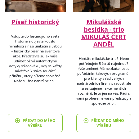
Písař historický
Mikulášská
besídka - trio
MIKULÁŠ ČERT
Vstupte do fascinujícího světa
historie a objevte kouzlo
ANDĚL
minulosti s naší unikátní službou
– historický písař na eventové
akce. Představte si, jak vaše
Hledáte mikulášské trio? Nebo
událost ožívá autentickými
potřebujete 5 čertů najednou?
dotyky středověku, kdy se každý
(vše umíme). Máme zkušenost s
návštěvník stává součástí
pořádáním takových programů i
příběhu, který píšeme společně.
pro klienty z řad velkých
Naše služba nabízí nejen…
nadnárodních firem, s radostí ale
zrealizujeme i akce menších
rozměrů. Je to jen na vás. Rádi s
vámi probereme vaše představy a
společně přip…
PŘIDAT DO MÉHO
PŘIDAT DO MÉHO
VÝBĚRU
VÝBĚRU