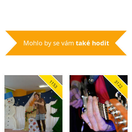
Mohlo by se vám
také hodit
1153
3122