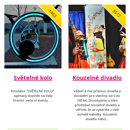
1462
5517
Světelné kolo
Kouzelné divadlo
Simulátor "SVĚTELNÉ KOLO"
Vážení a milí příznivci divadla a
zajímavý doplněk na Vaše
dovádění pro všechny od 0 do
firemní večerní eventy. …
100 let, Dovolujeme si Vám
představit kouzelné divadlo a
věříme, že se vyberete z naší
bohaté nabídky. Kouzelné
divadlo nabíz…