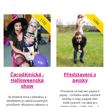
1132
1284
Čarodějnická -
Představení s
Halloweenská
pejsky
show
Přivezeme na Vaší akci pejska či
pejsky . Cvičitelka ukáže naučené
Strašidelná show s Ježibabou a
tanečky a cviky a pejsek Vám
Ježidědkem je nabitá kouzelnými
může vyskočit i na záda pro
písničkami, děsuplnou zábavou a
hezkou fotku. :-) Haf , haf ..... a