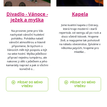
Divadlo - Vánoce -
Kapela
ježek a myška
Jsme kvalitní kapela z Ostravy,
která hraje moderní i starší
Na prosinec jsme pro Vás
repertoár, od swingu až po rock a
nachystali vánoční hudební
disco včetně lidovek. Hrajeme
pohádku. Pohádka naladí
živě, a reagujeme tak pohotově
vánoční atmosférou a hlavně
na náladu obecenstva. Zpíváme v
připomene, že bychom o
několika jazycích, hrajeme pro
Vánocích měli být pospolu a být
mlad&e…
na sebe hodní. Myška ježečkovi
připraví nejednu lumpárnu, ale
nakonec ji děti s ježečkem a jeho
kamarády napraví a pak si všichni
konečně o…
PŘIDAT DO MÉHO
PŘIDAT DO MÉHO
VÝBĚRU
VÝBĚRU