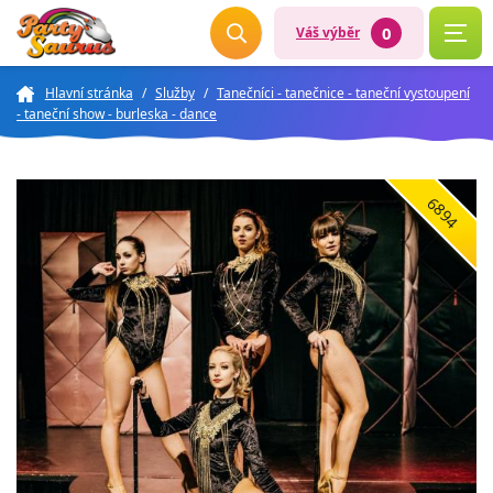
0
Váš výběr
Hlavní stránka
/
Služby
/
Tanečníci - tanečnice - taneční vystoupení
- taneční show - burleska - dance
6894