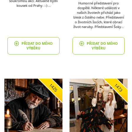
soukromou akci. Aktuálně bydlí
Humorné představení pro
kousek od Prahy. :-) …
dospělé. Některé události v
našich životech přichází jako
blesk z čistého nebe. Představení
o životních šocích, které obrací
život naruby. Představení Šoky…
PŘIDAT DO MÉHO
PŘIDAT DO MÉHO
VÝBĚRU
VÝBĚRU
1425
1473