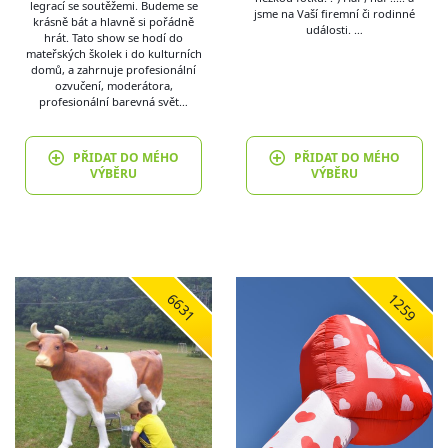
legrací se soutěžemi. Budeme se
jsme na Vaší firemní či rodinné
krásně bát a hlavně si pořádně
události. …
hrát. Tato show se hodí do
mateřských školek i do kulturních
domů, a zahrnuje profesionální
ozvučení, moderátora,
profesionální barevná svět…
PŘIDAT DO MÉHO
PŘIDAT DO MÉHO
VÝBĚRU
VÝBĚRU
6631
1259