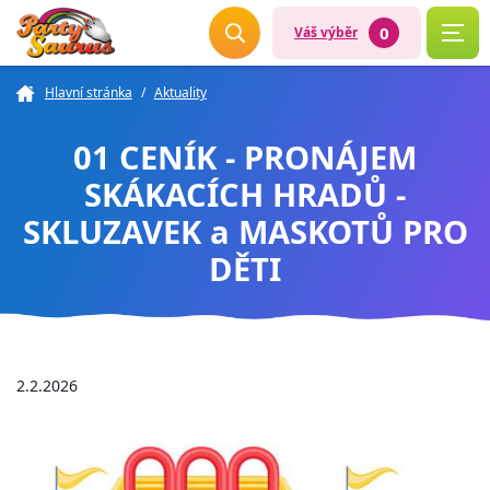
0
Váš výběr
Hlavní stránka
/
Aktuality
01 CENÍK - PRONÁJEM
SKÁKACÍCH HRADŮ -
SKLUZAVEK a MASKOTŮ PRO
DĚTI
2.2.2026