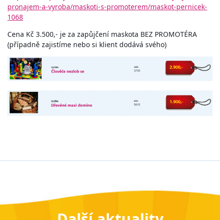
pronajem-a-vyroba/maskoti-s-promoterem/maskot-pernicek-
1068
Cena Kč 3.500,- je za zapůjčení maskota BEZ PROMOTÉRA
(případně zajistíme nebo si klient dodává svého)
Další aktuality