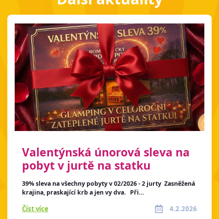
Valentýnská únorová sleva na
pobyt v jurtě na statku
39% sleva na všechny pobyty v 02/2026 - 2 jurty Zasněžená
krajina, praskající krb a jen vy dva. Při…
Číst více
4.2.2026