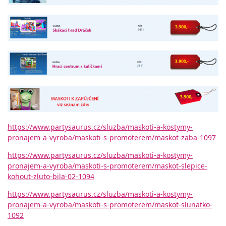
https://www.partysaurus.cz/sluzba/maskoti-a-kostymy-
pronajem-a-vyroba/maskoti-s-promoterem/maskot-zaba-1097
https://www.partysaurus.cz/sluzba/maskoti-a-kostymy-
pronajem-a-vyroba/maskoti-s-promoterem/maskot-slepice-
kohout-zluto-bila-02-1094
https://www.partysaurus.cz/sluzba/maskoti-a-kostymy-
pronajem-a-vyroba/maskoti-s-promoterem/maskot-slunatko-
1092