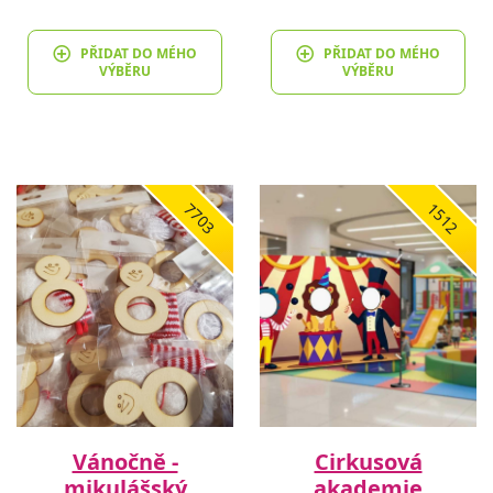
PŘIDAT DO MÉHO
PŘIDAT DO MÉHO
VÝBĚRU
VÝBĚRU
7703
1512
Vánočně -
Cirkusová
mikulášský
akademie