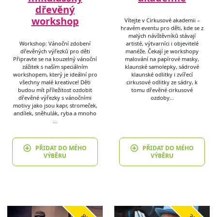
dřevěný
workshop
Vítejte v Cirkusové akademii –
hravém eventu pro děti, kde se z
malých návštěvníků stávají
Workshop: Vánoční zdobení
artisté, výtvarníci i objevitelé
dřevěných výřezků pro děti
manéže. Čekají je workshopy
Připravte se na kouzelný vánoční
malování na papírové masky,
zážitek s naším speciálním
klaunské samolepky, sádrové
workshopem, který je ideální pro
klaunské odlitky i zvířecí
všechny malé kreativce! Děti
cirkusové odlitky ze sádry, k
budou mít příležitost ozdobit
tomu dřevěné cirkusové
dřevěné výřezky s vánočními
ozdoby…
motivy jako jsou kapr, stromeček,
andílek, sněhulák, ryba a mnoho
…
PŘIDAT DO MÉHO
PŘIDAT DO MÉHO
VÝBĚRU
VÝBĚRU