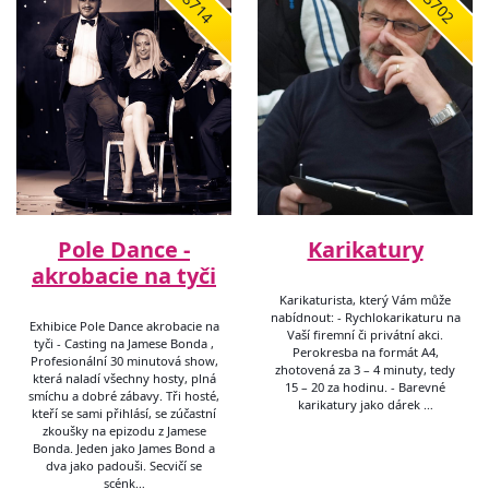
8714
3702
Pole Dance -
Karikatury
akrobacie na tyči
Karikaturista, který Vám může
nabídnout: - Rychlokarikaturu na
Exhibice Pole Dance akrobacie na
Vaší firemní či privátní akci.
tyči - Casting na Jamese Bonda ,
Perokresba na formát A4,
Profesionální 30 minutová show,
zhotovená za 3 – 4 minuty, tedy
která naladí všechny hosty, plná
15 – 20 za hodinu. - Barevné
smíchu a dobré zábavy. Tři hosté,
karikatury jako dárek …
kteří se sami přihlásí, se zúčastní
zkoušky na epizodu z Jamese
Bonda. Jeden jako James Bond a
dva jako padouši. Secvičí se
scénk…