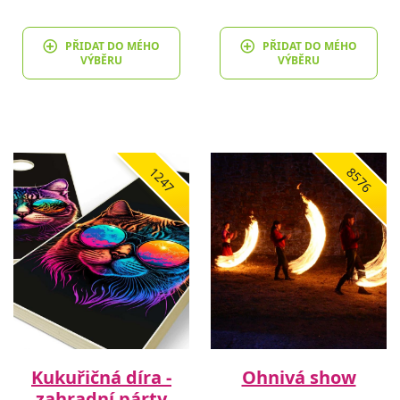
PŘIDAT DO MÉHO
PŘIDAT DO MÉHO
VÝBĚRU
VÝBĚRU
1247
8576
Kukuřičná díra -
Ohnivá show
zahradní párty