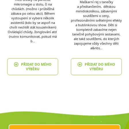
Maškarní rej s tanečky
mikromagie u stolu, či na
a předtančením, dětskou
chůdách. (možno i průběžná
minidiskotékou, zábavnými
zábava po celou akci). Během
soutěžemi o ceny,
vystoupení si vybere několik
profesionálními světelnými efekty
asistentů (kdo by se aspoň na
a bublinkovou show. Děti si
chvíli nechtěl stát kouzelníkem)
kompletně zabavíme nejen
Ovládající chůdy, žonglování atd
tanečně pohybovými sestavami,
(nutno komunikovat, pokud má
ale také soutěžemi, do kterých
b…
zapojujeme vždy všechny děti
a&nbs…
PŘIDAT DO MÉHO
PŘIDAT DO MÉHO
VÝBĚRU
VÝBĚRU