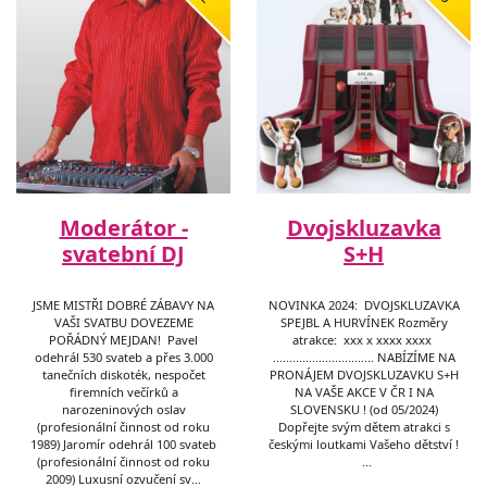
Moderátor -
Dvojskluzavka
svatební DJ
S+H
JSME MISTŘI DOBRÉ ZÁBAVY NA
NOVINKA 2024: DVOJSKLUZAVKA
VAŠI SVATBU DOVEZEME
SPEJBL A HURVÍNEK Rozměry
POŘÁDNÝ MEJDAN! Pavel
atrakce: xxx x xxxx xxxx
odehrál 530 svateb a přes 3.000
............................... NABÍZÍME NA
tanečních diskoték, nespočet
PRONÁJEM DVOJSKLUZAVKU S+H
firemních večírků a
NA VAŠE AKCE V ČR I NA
narozeninových oslav
SLOVENSKU ! (od 05/2024)
(profesionální činnost od roku
Dopřejte svým dětem atrakci s
1989) Jaromír odehrál 100 svateb
českými loutkami Vašeho dětství !
(profesionální činnost od roku
…
2009) Luxusní ozvučení sv…