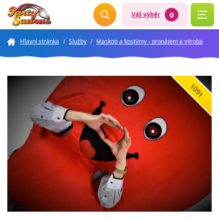
0
Váš výběr
Hlavní stránka
/
Služby
/
Maskoti a kostýmy - pronájem a výroba
1091