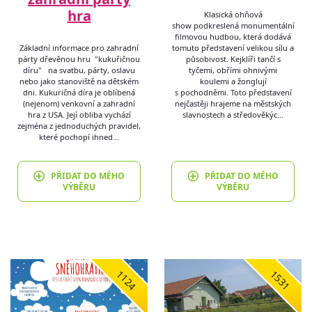
hra
Klasická ohňová
show podkreslená monumentální
filmovou hudbou, která dodává
Základní informace pro zahradní
tomuto představení velikou sílu a
párty dřevěnou hru "kukuřičnou
působivost. Kejklíři tančí s
díru" na svatbu, párty, oslavu
tyčemi, obřími ohnivými
nebo jako stanoviště na dětském
koulemi a žonglují
dni. Kukuričná díra je oblíbená
s pochodněmi. Toto představení
(nejenom) venkovní a zahradní
nejčastěji hrajeme na městských
hra z USA. Její obliba vychází
slavnostech a středověkýc…
zejména z jednoduchých pravidel,
které pochopí ihned…
PŘIDAT DO MÉHO
PŘIDAT DO MÉHO
VÝBĚRU
VÝBĚRU
1124
1531