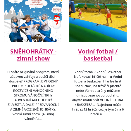
SNĚHOHRÁTKY -
Vodní fotbal /
zimní show
basketbal
Hledáte originální program, který
Vodní fotbal / Vodní Basketbal
zábavou zahřeje a potěší děti i
Nafukovací hřiště na hru Vodní
dospělé? PROGRAM JE VHODNÝ
fotbal a basketbal. Hru lze hrát
PRO: MIKULÁŠSKÉ NADÍLKY
"na sucho", na trávě či plachtě
ROZSVÍCENÍ VÁNOČNÍHO
nebo Vám do arény můžeme
STROMU VÁNOČNÍ TRHY
umístit bazénovou podlahu,
ADVENTNÍ AKCE DĚTSKÝ
abyste mohli hrát VODNÍ FOTBAL
SILVESTR A DALŠÍ PŘEDVÁNOČNÍ
/ BASKETBAL. Najednou může
A ZIMNÍ AKCE SNĚHOHRÁTKY:
hrát až 12 hráčů, což je tým 6 na 6
veselá zimní show (45 min)
hráčů al…
vánoční a…