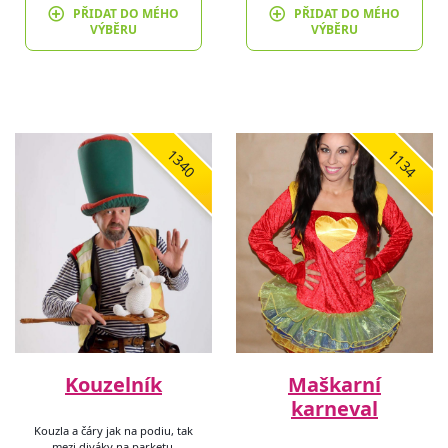
PŘIDAT DO MÉHO
PŘIDAT DO MÉHO
VÝBĚRU
VÝBĚRU
1340
1134
Kouzelník
Maškarní
karneval
Kouzla a čáry jak na podiu, tak
mezi diváky na parketu,