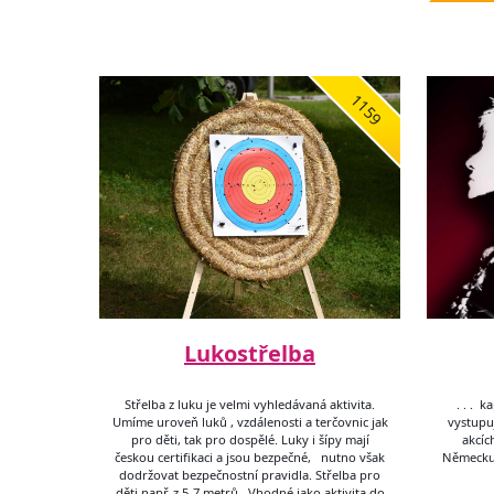
1159
Lukostřelba
Střelba z luku je velmi vyhledávaná aktivita.
. . . 
Umíme uroveň luků , vzdálenosti a terčovnic jak
vystupuj
pro děti, tak pro dospělé. Luky i šípy mají
akcích
českou certifikaci a jsou bezpečné, nutno však
Německu,
dodržovat bezpečnostní pravidla. Střelba pro
děti např. z 5-7 metrů . Vhodné jako aktivita do