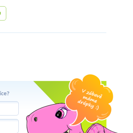
U
íce?