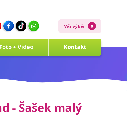
Váš výběr
0
Foto + Video
Kontakt
ad - Šašek malý