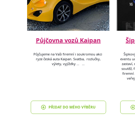
Půjčovna vozů Kaipan
Ši
Půjčujeme na Vaši firemní i soukromou akci
Šipkový
ryze česká auta Kaipan. Svatba, rozlučky,
eventu ud
výlety, vyjížďky ... …
zastaví,
soutěž, 
firemní 
veřej
PŘIDAT DO MÉHO VÝBĚRU