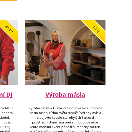
4112
1418
ní DJ
Výroba másla
I SVATBU
Výroba másla – Historická dobová akce Ponořte
 odehrál
se do fascinujícího světa tradiční výroby másla
skoték,
a objevte kouzlo starobylých řemesel
ninových
prostřednictvím naší unikátní dobové akce.
u 1989)
Tento mobilní event přináší autentický zážitek,
ionální
který vás přenese zpět v čase a umožní vám na