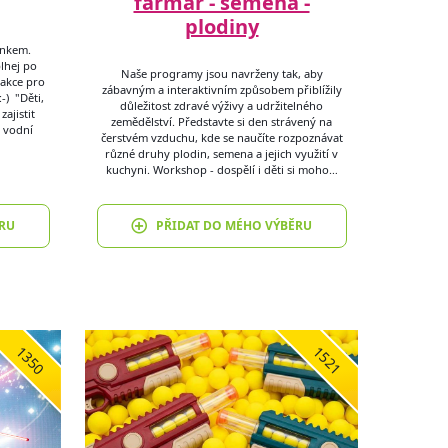
farmar - semena -
plodiny
énkem.
plhej po
Naše programy jsou navrženy tak, aby
rakce pro
zábavným a interaktivním způsobem přiblížily
-) "Děti,
důležitost zdravé výživy a udržitelného
ajistit
zemědělství. Představte si den strávený na
 vodní
čerstvém vzduchu, kde se naučíte rozpoznávat
různé druhy plodin, semena a jejich využití v
kuchyni. Workshop - dospělí i děti si moho…
RU
PŘIDAT DO MÉHO VÝBĚRU
1350
1521