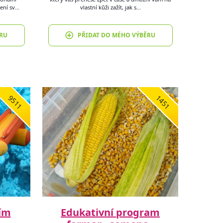
čení sv…
vlastní kůži zažít, jak s…
RU
PŘIDAT DO MÉHO VÝBĚRU
9511
1451
ím
Edukativní program