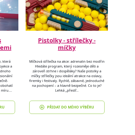
s
Pistolky - střílečky -
cemi
míčky
, která
Míčková střílečka na akce: adrenalin bez modřin
ojekce a
Hledáte program, který rozesměje děti a
jednoho
zároveň strhne i dospěláky? Naše pistolky a
sionální
míčky střílečky jsou ideální atrakce na oslavy,
ečně-
firemky i festivaly. Rychlé, zábavné, jednoduché
 obohatí
na pochopení – a hlavně bezpečné. Co to je?
a míru.…
Lehká „přestř…
RU
PŘIDAT DO MÉHO VÝBĚRU