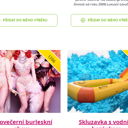
činnost od roku 2009) Luxusní ozvu
PŘIDAT DO MÉHO VÝBĚRU
PŘIDAT DO MÉHO VÝBĚ
1266
ovečerní burleskní
Skluzavka s vodn