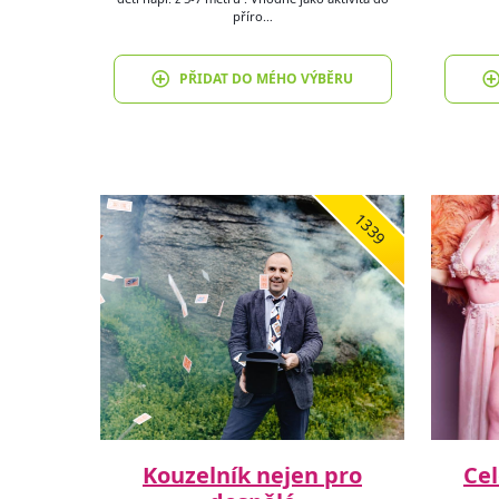
příro…
PŘIDAT DO MÉHO VÝBĚRU
1339
Kouzelník nejen pro
Cel