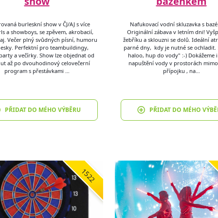
show
bazénkem
vaná burleskní show v ČJ/AJ s více
Nafukovací vodní skluzavka s baz
ls a showboys, se zpěvem, akrobacií,
Originální zábava v letním dni! Vyš
aj. Večer plný svůdných písní, humoru
žebříku a sklouzni se dolů. Ideální at
lesky. Perfektní pro teambuildingy,
parné dny, kdy je nutné se ochladit. :
party a večírky. Show lze objednat od
haloo, hup do vody" :-) Dokážeme i z
ut až po dvouhodinový celovečerní
napuštění vody v prostorách mimo
program s přestávkami …
přípojku , na…
PŘIDAT DO MÉHO VÝBĚRU
PŘIDAT DO MÉHO VÝBĚ
1522