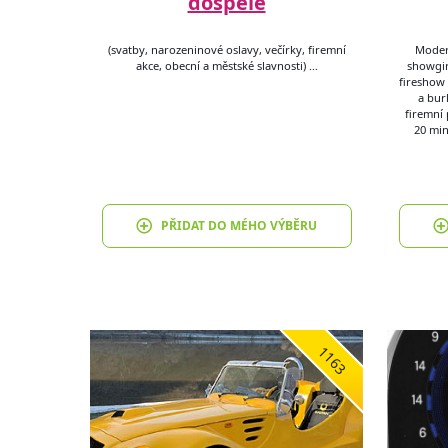
dospělé
(svatby, narozeninové oslavy, večírky, firemní
Modero
akce, obecní a městské slavnosti) …
showgir
fireshow 
a bur
firemní 
20 min
PŘIDAT DO MÉHO VÝBĚRU
1163