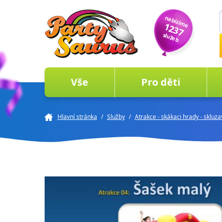
nabízíme
1237
služeb
Vše
Pro děti
Hlavní stránka
/
Služby
/
Atrakce - skákaci hrady - skluz