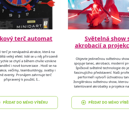
pkový terč automat
Světelná show 
akrobacií a projek
 terč je nenápadná atrakce, která na
ělá velký efekt: lidé se u něj přirozeně
Objevte jedinečnou světelnou show
 rychle se chytí a během chvíle vznikne
spojuje tanec, akrobacii, moderní pr
fandění i nové konverzace . Hodí se na
špičkové světelné technologie do 
akce, večírky, teambuildingy, svatby i
fascinujícího představení. Naši profe
né eventy. Pronájem zahrnuje terč
performeři vytvoří úchvatnou tan
připravený k použití, š…
žonglérskou světelnou show, kterou
talentované akrobatky a projekce n
PŘIDAT DO MÉHO VÝBĚRU
PŘIDAT DO MÉHO VÝBĚ