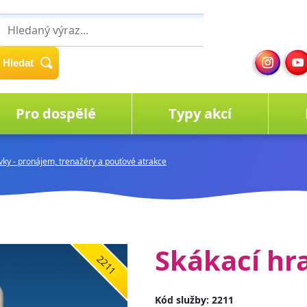
Hledat
Pro dospělé
Typy akcí
avky - pronájem, trenažéry a pouťové atrakce
Skákací hr
2211
Kód služby: 2211