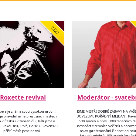
2322
Roxette revival
Moderátor - svateb
kapela je známa svou vysokou úrovní,
JSME MISTŘI DOBRÉ ZÁBAVY NA VAŠ
e pravidelně na prestižních místech i
DOVEZEME POŘÁDNÝ MEJDAN! Pavel
 v Česku i v zahraničí. (Hráli jsme v
530 svateb a přes 3.000 tanečních di
 Rakousku, Litvě, Polsku, Slovensku...
nespočet firemních večírků a naroze
příští měsíc jsme pozvá…
oslav (profesionální činnost od rok
Jaromír odehrál 100 svateb (profes