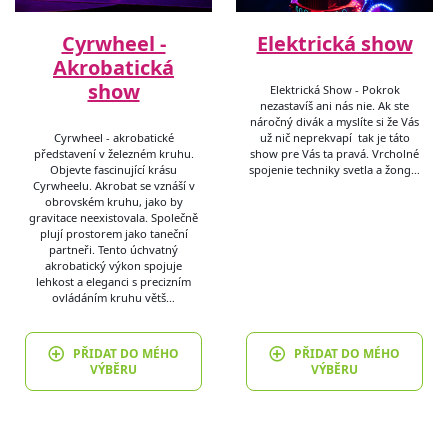
Cyrwheel -
Elektrická show
Akrobatická
show
Elektrická Show - Pokrok
nezastavíš ani nás nie. Ak ste
náročný divák a myslíte si že Vás
Cyrwheel - akrobatické
už nič neprekvapí tak je táto
představení v železném kruhu.
show pre Vás ta pravá. Vrcholné
Objevte fascinující krásu
spojenie techniky svetla a žong…
Cyrwheelu. Akrobat se vznáší v
obrovském kruhu, jako by
gravitace neexistovala. Společně
plují prostorem jako taneční
partneři. Tento úchvatný
akrobatický výkon spojuje
lehkost a eleganci s precizním
ovládáním kruhu větš…
PŘIDAT DO MÉHO
PŘIDAT DO MÉHO
VÝBĚRU
VÝBĚRU