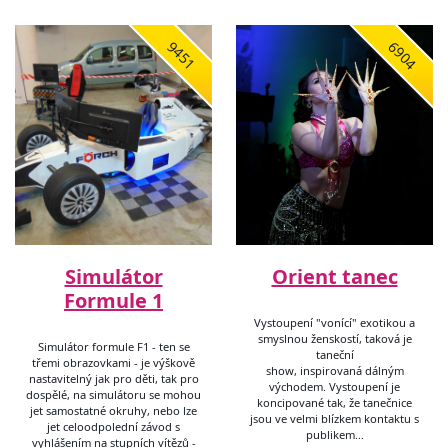
9451
6904
Simulátor
Orient tanec
Formule 1
Vystoupení "vonící" exotikou a
smyslnou ženskostí, taková je
Simulátor formule F1 - ten se
taneční
třemi obrazovkami - je výškově
show, inspirovaná dálným
nastavitelný jak pro děti, tak pro
východem. Vystoupení je
dospělé, na simulátoru se mohou
koncipované tak, že tanečnice
jet samostatné okruhy, nebo lze
jsou ve velmi blízkem kontaktu s
jet celoodpolední závod s
publikem…
vyhlášením na stupních vítězů -