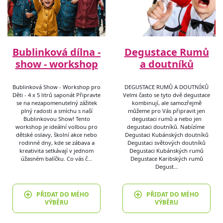
Bublinková dílna -
Degustace Rumů
show - workshop
a doutníků
Bublinková Show - Workshop pro
DEGUSTACE RUMŮ A DOUTNÍKŮ
Děti - 4 x 5 litrů saponát Připravte
Velmi často se tyto dvě degustace
se na nezapomenutelný zážitek
kombinují, ale samozřejmě
plný radosti a smíchu s naší
můžeme pro Vás připravit jen
Bublinkovou Show! Tento
degustaci rumů a nebo jen
workshop je ideální volbou pro
degustaci doutníků. Nabízíme
dětské oslavy, školní akce nebo
Degustaci Kubánských doutníků
rodinné dny, kde se zábava a
Degustaci světových doutníků
kreativita setkávají v jednom
Degustaci Kubánských rumů
úžasném balíčku. Co vás č…
Degustace Karibských rumů
Degust…
PŘIDAT DO MÉHO
PŘIDAT DO MÉHO
VÝBĚRU
VÝBĚRU