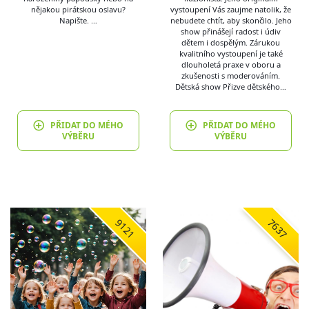
nějakou pirátskou oslavu?
vystoupení Vás zaujme natolik, že
Napište. …
nebudete chtít, aby skončilo. Jeho
show přinášejí radost i údiv
dětem i dospělým. Zárukou
kvalitního vystoupení je také
dlouholetá praxe v oboru a
zkušenosti s moderováním.
Dětská show Přizve dětského…
PŘIDAT DO MÉHO
PŘIDAT DO MÉHO
VÝBĚRU
VÝBĚRU
9121
7637