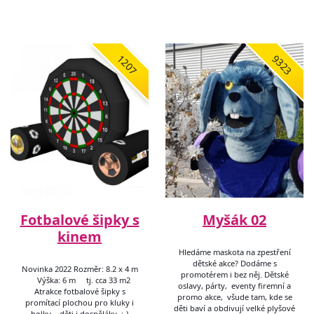
1207
9323
Fotbalové šipky s
Myšák 02
kinem
Hledáme maskota na zpestření
dětské akce? Dodáme s
Novinka 2022 Rozměr: 8.2 x 4 m
promotérem i bez něj. Dětské
Výška: 6 m tj. cca 33 m2
oslavy, párty, eventy firemní a
Atrakce fotbalové šipky s
promo akce, všude tam, kde se
promítací plochou pro kluky i
děti baví a obdivují velké plyšové
holky , děti i dospěláky. :-)