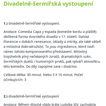
Divadelně-šermířská vystoupení
1.)
divadelně-šermířské vystoupení.
Anotace: Comedia Capa y espada (komedie kordu a pláště)
oblíbená forma dvorského divadla v 17. století. Italská
Florencie v dobách renesance, úklady a intriky, ale také vášeň
a milostná dobrodružství. To jsou ingredience, které tvoří
rámec tohoto komponovaného představení. Milostný
trojúhelník plný nečekaných zvratů, dramatických scén,
šermířských duelů i humorných prvků, pak vytváří atmosféru
této komedie. Do ději zapojíme zase i diváctvo.
Celková délka: 30 minut. Nebo 3 X 10 minut. Počet
účinkujících: 3
2.)
divadelně
-
šermířské vystoupení
Anotace: Během dlouhé vlády krále Ludvíka XIV. zachvátila