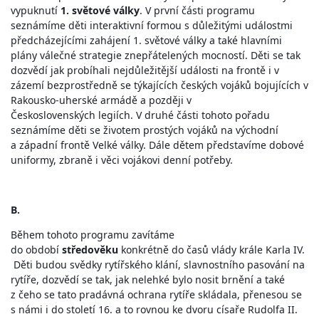
vypuknutí
1. světové války
. V první části programu
seznámíme děti interaktivní formou s důležitými událostmi
předcházejícími zahájení 1. světové války a také hlavními
plány válečné strategie znepřátelených mocností. Děti se tak
dozvědí jak probíhali nejdůležitější události na frontě i v
zázemí bezprostředně se týkajících českých vojáků bojujících v
Rakousko-uherské armádě a později v
Československých legiích. V druhé části tohoto pořadu
seznámíme děti se životem prostých vojáků na východní
a západní frontě Velké války. Dále dětem představíme dobové
uniformy, zbraně i věci vojákovi denní potřeby.
B.
Během tohoto programu zavítáme
do období
středověku
konkrétně do časů vlády krále Karla IV.
Děti budou svědky rytířského klání, slavnostního pasování na
rytíře, dozvědí se tak, jak nelehké bylo nosit brnění a také
z čeho se tato pradávná ochrana rytíře skládala, přenesou se
s námi i do století 16. a to rovnou ke dvoru císaře Rudolfa II.