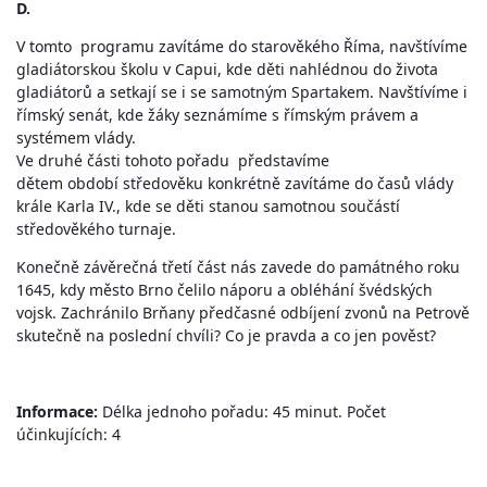
D.
V tomto programu zavítáme do starověkého Říma, navštívíme
gladiátorskou školu v Capui, kde děti nahlédnou do života
gladiátorů a setkají se i se samotným Spartakem. Navštívíme i
římský senát, kde žáky seznámíme s římským právem a
systémem vlády.
Ve druhé části tohoto pořadu představíme
dětem období středověku konkrétně zavítáme do časů vlády
krále Karla IV., kde se děti stanou samotnou součástí
středověkého turnaje.
Konečně závěrečná třetí část nás zavede do památného roku
1645, kdy město Brno čelilo náporu a obléhání švédských
vojsk. Zachránilo Brňany předčasné odbíjení zvonů na Petrově
skutečně na poslední chvíli? Co je pravda a co jen pověst?
Informace:
Délka jednoho pořadu: 45 minut. Počet
účinkujících: 4