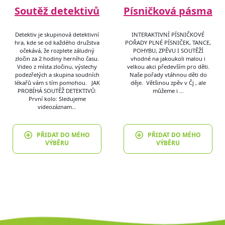
Soutěž detektivů
Písničková pásma
Detektiv je skupinová detektivní
INTERAKTIVNÍ PÍSNIČKOVÉ
hra, kde se od každého družstva
POŘADY PLNÉ PÍSNIČEK, TANCE,
očekává, že rozplete záludný
POHYBU, ZPĚVU I SOUTĚŽÍ
zločin za 2 hodiny herního času.
vhodné na jakoukoli malou i
Video z místa zločinu, výslechy
velkou akci především pro děti.
podezřelých a skupina soudních
Naše pořady vtáhnou děti do
lékařů vám s tím pomohou. JAK
děje. Většinou zpěv v Čj , ale
PROBÍHÁ SOUTĚŽ DETEKTIVŮ:
můžeme i …
První kolo: Sledujeme
videozáznam…
PŘIDAT DO MÉHO
PŘIDAT DO MÉHO
VÝBĚRU
VÝBĚRU