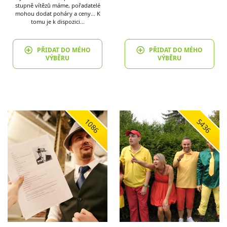
stupně vítězů máme, pořadatelé
mohou dodat poháry a ceny... K
tomu je k dispozici…
PŘIDAT DO MÉHO
PŘIDAT DO MÉHO
VÝBĚRU
VÝBĚRU
1086
5436