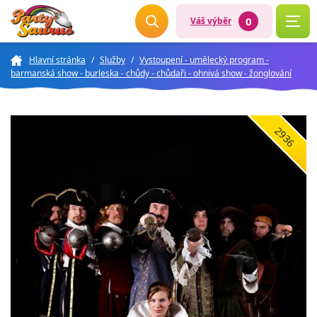
0
Váš výběr
Hlavní stránka
/
Služby
/
Vystoupení - umělecký program -
barmanská show - burleska - chůdy - chůdaři - ohnivá show - žonglování
2936