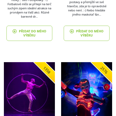
postavy a přemýšlí ve své
Fotbalové míče se přilepí na terč
hlavičce, zda je to opravdické
suchým zipem ideální atrakce na
nebo není. :-) Nebo hledáte
pronájem na Vaší akci. Různé
jiného maskota? &n…
barevné dr…
PŘIDAT DO MÉHO
PŘIDAT DO MÉHO
VÝBĚRU
VÝBĚRU
1358
2576