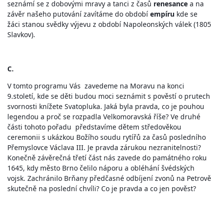
seznámí se z dobovými mravy a tanci z časů
renesance
a na
závěr našeho putování zavítáme do období
empíru
kde se
žáci stanou svědky výjevu z období Napoleonských válek (1805
Slavkov).
C.
V tomto programu Vás zavedeme na Moravu na konci
9.století, kde se děti budou moci seznámit s pověstí o prutech
svornosti knížete Svatopluka. Jaká byla pravda, co je pouhou
legendou a proč se rozpadla Velkomoravská říše? Ve druhé
části tohoto pořadu představíme dětem středověkou
ceremonii s ukázkou Božího soudu rytířů za časů posledního
Přemyslovce Václava III. Je pravda zárukou nezranitelnosti?
Konečně závěrečná třetí část nás zavede do památného roku
1645, kdy město Brno čelilo náporu a obléhání švédských
vojsk. Zachránilo Brňany předčasné odbíjení zvonů na Petrově
skutečně na poslední chvíli? Co je pravda a co jen pověst?