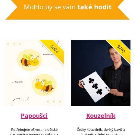
Mohlo by se vám
také hodit
5004
9262
Papoušci
Kouzelník
Potřebujete přivést na dětské
Český kouzelník, skvělý bavič a
narozeniny papoušky nebo na
iluzionista. Jeho originální