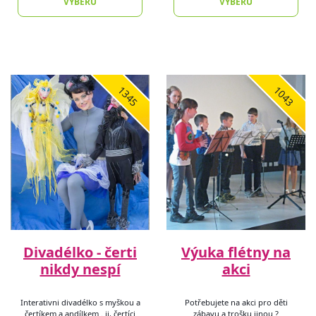
VÝBĚRU
VÝBĚRU
1345
1043
Divadélko - čerti
Výuka flétny na
nikdy nespí
akci
Interativni divadélko s myškou a
Potřebujete na akci pro děti
čertíkem a andílkem . jj, čertíci
zábavu a trošku jinou ?