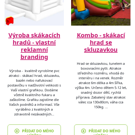
Výroba skákacích
Kombo - skákací
hradů - vlastní
hrad se
reklamní
skluzavkou
branding
Hrad se skluzavkou, tunelem a
boxoviacími pytli. Atrakce
Výroba - kvalitně vyrobíme pvc
středního rozměru, vhodá do
atrakci - skákací hrad, skluzavku,
interiéru i na venek. Rozměr
bazén nebo nafukovací
atrakce 6m délka a 4m šířka,
postavičku v nadživotní velikosti s
výška 4m. Určeno dětem 5-12 let,
Vaší vlastní grafikou. Dodáme
snadný dozor dětí, rychlá
včetně kvalitního fukaru a
příprava. Zabalený stav atrakce:
zaškolíme. Grafiku zajistíme dle
válec cca 130x80cm, váha cca
Vašich podnětů a informací. Vše
150kg. …
vyráběno z kvalitných a
zdravotně nezávadných…
PŘIDAT DO MÉHO
PŘIDAT DO MÉHO