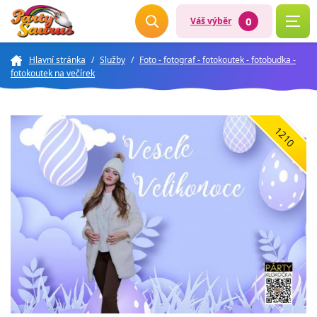
0
Váš výběr
Hlavní stránka
/
Služby
/
Foto - fotograf - fotokoutek - fotobudka -
fotokoutek na večírek
1210