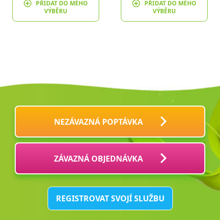
PŘIDAT DO MÉHO
PŘIDAT DO MÉHO
VÝBĚRU
VÝBĚRU
NEZÁVAZNÁ POPTÁVKA
ZÁVAZNÁ OBJEDNÁVKA
REGISTROVAT SVOJÍ SLUŽBU