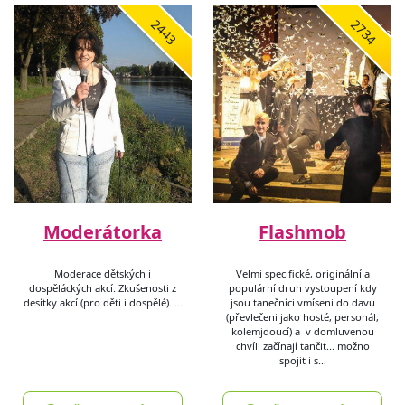
2443
2734
Moderátorka
Flashmob
Moderace dětských i
Velmi specifické, originální a
dospěláckých akcí. Zkušenosti z
populární druh vystoupení kdy
desítky akcí (pro děti i dospělé). …
jsou tanečníci vmíseni do davu
(převlečeni jako hosté, personál,
kolemjdoucí) a v domluvenou
chvíli začínají tančit... možno
spojit i s…