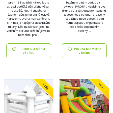
pro 4 - 6 šlapacích kárek. Touto
bazénem plným vodou :-)
atrakcí potěšítě děti všeho věku i
Výroba EVROPA . Nabízíme dva
dospělé. Nesmí chybět na
druhy potisku skluzavek i bazénů
žádném dětskému dni, či oslavě
(ovoce nebo obludy) a bazény
narozenin. Dráha má rozměru 17
jsou (šneci nebo ovoce). Vodu
x 14 m a je napájena elektrickými
nutno zajistit u organizátora
fukary. Děti na kárkách jezdí na
nebo rešit objednáním
vnitřním okruhu. Ježdění je velmi
cisterny, …
bezpečné, pro…
PŘIDAT DO MÉHO
PŘIDAT DO MÉHO
VÝBĚRU
VÝBĚRU
1185
7871