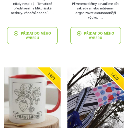
nikdy nespí :-) Tématické
Přivezeme flétny a naučíme děti
předstvení na Mikulášské
základy a nebo můžeme i
besídky, vánoční období . …
organizovat dlouhodobější
výuku. …
PŘIDAT DO MÉHO
PŘIDAT DO MÉHO
VÝBĚRU
VÝBĚRU
1491
1229