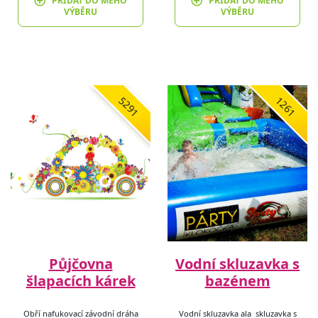
PŘIDAT DO MÉHO
PŘIDAT DO MÉHO
VÝBĚRU
VÝBĚRU
5291
1261
Půjčovna
Vodní skluzavka s
šlapacích kárek
bazénem
Obří nafukovací závodní dráha
Vodní skluzavka ala skluzavka s