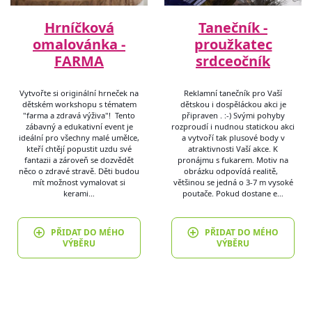
Hrníčková
Tanečník -
omalovánka -
proužkatec
FARMA
srdceočník
Vytvořte si originální hrneček na
Reklamní tanečník pro Vaší
dětském workshopu s tématem
dětskou i dospěláckou akci je
"farma a zdravá výživa"! Tento
připraven . :-) Svými pohyby
zábavný a edukativní event je
rozproudí i nudnou statickou akci
ideální pro všechny malé umělce,
a vytvoří tak plusové body v
kteří chtějí popustit uzdu své
atraktivnosti Vaší akce. K
fantazii a zároveň se dozvědět
pronájmu s fukarem. Motiv na
něco o zdravé stravě. Děti budou
obrázku odpovídá realitě,
mít možnost vymalovat si
většinou se jedná o 3-7 m vysoké
kerami…
poutače. Pokud dostane e…
PŘIDAT DO MÉHO
PŘIDAT DO MÉHO
VÝBĚRU
VÝBĚRU