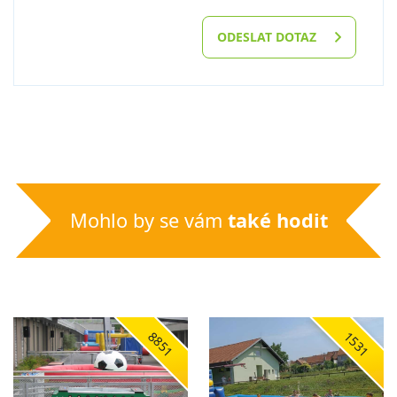
ODESLAT DOTAZ
Mohlo by se vám
také hodit
8851
1531