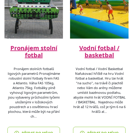
Pronájem stolní
Vodní fotbal /
fotbal
basketbal
Pronájem stolních fotbalů
Vodní fotbal / Vodní Basketbal
ligových parametrů Pronajímáme
Nafukovací hřiště na hru Vodní
robustní stolní fotbaly firem FAS
fotbal a basketbal. Hru lze hrát
a Atlantis. Váha FAS 105kg,
"na sucho", na trávě či plachtě
Atlantis 75kg. Fotbálky plně
nebo Vám do arény můžeme
vyhovují ligovým parametrům,
umístit bazénovou podlahu,
jsou vybaveny průchozími tyčemi
abyste mohli hrát VODNÍ FOTBAL
uloženými v ložiskových
/ BASKETBAL. Najednou může
pouzdrech a s osvětlenou hrací
hrát až 12 hráčů, což je tým 6 na 6
plochou, která může být na přání
hráčů al…
ch…