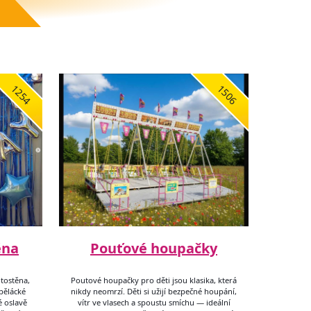
1254
1506
ěna
Pouťové houpačky
tostěna,
Poutové houpačky pro děti jsou klasika, která
spělácké
nikdy neomrzí. Děti si užijí bezpečné houpání,
é oslavě
vítr ve vlasech a spoustu smíchu — ideální