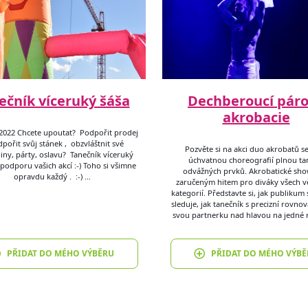
ečník víceruký šáša
Dechberoucí pár
akrobacie
2022 Chcete upoutat? Podpořit prodej
pořit svůj stánek , obzvláštnit své
Pozvěte si na akci duo akrobatů s
iny, párty, oslavu? Tanečník víceruký
úchvatnou choreografií plnou ta
podporu vašich akcí :-) Toho si všimne
odvážných prvků. Akrobatické sho
opravdu každý . :-) …
zaručeným hitem pro diváky všech 
kategorií. Představte si, jak publikum
sleduje, jak tanečník s precizní rovno
svou partnerku nad hlavou na jedné 
PŘIDAT DO MÉHO VÝBĚRU
PŘIDAT DO MÉHO VÝBĚ