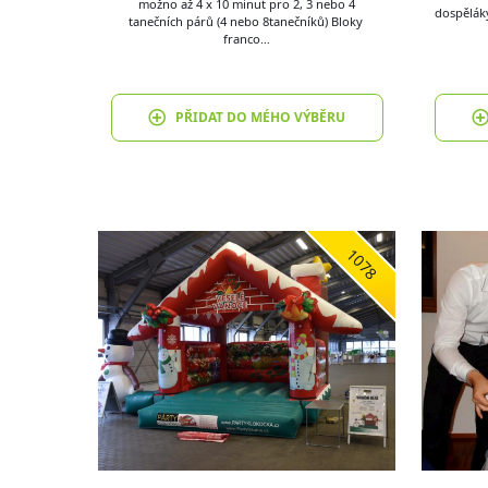
možno až 4 x 10 minut pro 2, 3 nebo 4
dospěláky
tanečních párů (4 nebo 8tanečníků) Bloky
franco…
PŘIDAT DO MÉHO VÝBĚRU
1078