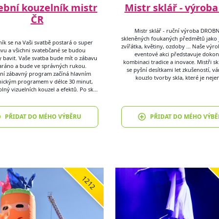
ební kouzelník mistr
Mistr sklář - výroba
ČR
Mistr sklář - ruční výroba DRO
skleněných foukaných předmětů jako j
ík se na Vaši svatbě postará o super
zvířátka, květiny, ozdoby ... Naše výro
vu a všichni svatebčané se budou
eventové akci představuje doko
y bavit. Vaše svatba bude mít o zábavu
kombinaci tradice a inovace. Mistři skl
aráno a bude ve správných rukou.
se pyšní desítkami let zkušeností, v
ní zábavný program začíná hlavním
kouzlo tvorby skla, které je neje
nickým programem v délce 30 minut,
plný vizuelních kouzel a efektů. Po sk…
PŘIDAT DO MÉHO VÝBĚRU
PŘIDAT DO MÉHO VÝBĚ
1212