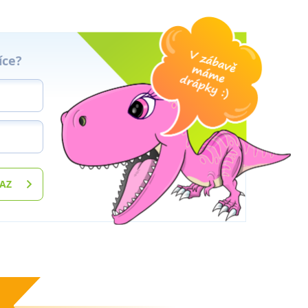
íce?
TAZ