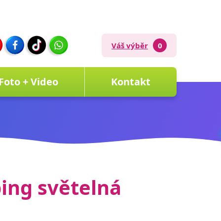
Váš výběr
0
Foto + Video
Kontakt
ing světelná