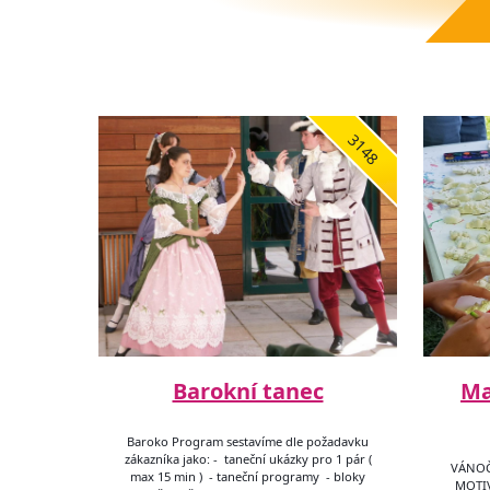
3148
Barokní tanec
Ma
Baroko Program sestavíme dle požadavku
zákazníka jako: - taneční ukázky pro 1 pár (
VÁNOČ
max 15 min ) - taneční programy - bloky
MOTIV