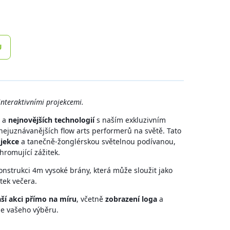
U
interaktivními projekcemi.
í a
nejnovějších technologií
s naším exkluzivním
ejuznávanějších flow arts performerů na světě. Tato
ojekce
a tanečně-žonglérskou světelnou podívanou,
hromující zážitek.
nstrukci 4m vysoké brány, která může sloužit jako
tek večera.
aší akci přímo na míru
, včetně
zobrazení loga
a
le vašeho výběru.