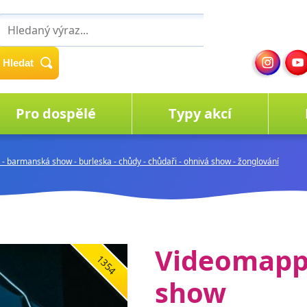
Hledat
Pro dospělé
Typy akcí
- barmanská show - burleska - chůdy - chůdaři - ohnivá show - žonglování
Videomapp
1354
show