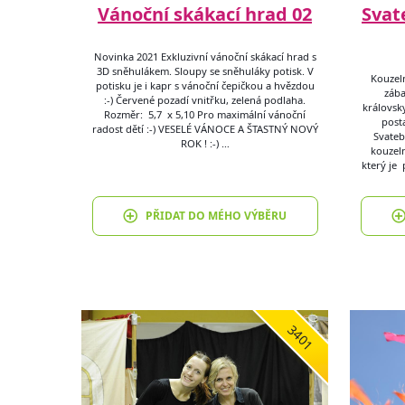
Vánoční skákací hrad 02
Svat
Novinka 2021 Exkluzivní vánoční skákací hrad s
3D sněhulákem. Sloupy se sněhuláky potisk. V
Kouzeln
potisku je i kapr s vánoční čepičkou a hvězdou
zába
:-) Červené pozadí vnitřku, zelená podlaha.
královsk
Rozměr: 5,7 x 5,10 Pro maximální vánoční
post
radost dětí :-) VESELÉ VÁNOCE A ŠTASTNÝ NOVÝ
Svateb
ROK ! :-) …
kouzel
který je 
PŘIDAT DO MÉHO VÝBĚRU
3401