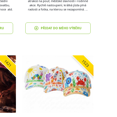
všední
atrakce na pouť, městské slavnosti i rodinné
svatbu,
akce. Rychlé nastoupení, krátká jízda plná
onoce atd.
radosti a fotka, na kterou se nezapomíná. …
RU
PŘIDAT DO MÉHO VÝBĚRU
1421
1523