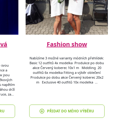
ová
Fashion show
Nabízíme 3 možné varianty módních přehlídek:
Basic 12 outfitů 4x modelka Produkce po dobu
e svou
akce Červený koberec 10x1 m Middling 20
nce a
outfitů 6x modelka Fitting a výběr oblečení
w jsou
Produkce po dobu akce Červený koberec 20x2
věkových
m Exclusive 40 outfitů 10x modelka …
 s napětím
váhou drží
ruce, za…
RU
PŘIDAT DO MÉHO VÝBĚRU