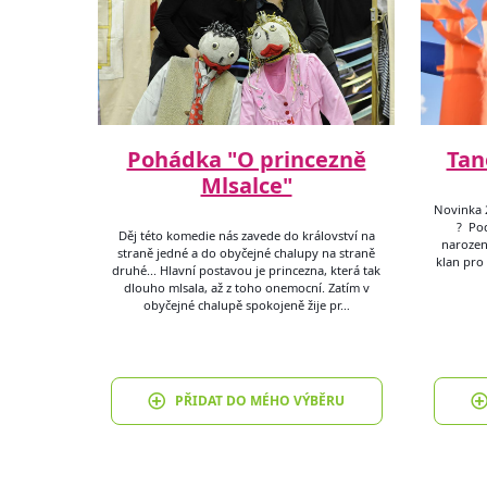
Pohádka "O princezně
Tan
Mlsalce"
Novinka 
? Pod
Děj této komedie nás zavede do království na
narozen
straně jedné a do obyčejné chalupy na straně
klan pro 
druhé... Hlavní postavou je princezna, která tak
dlouho mlsala, až z toho onemocní. Zatím v
obyčejné chalupě spokojeně žije pr…
PŘIDAT DO MÉHO VÝBĚRU