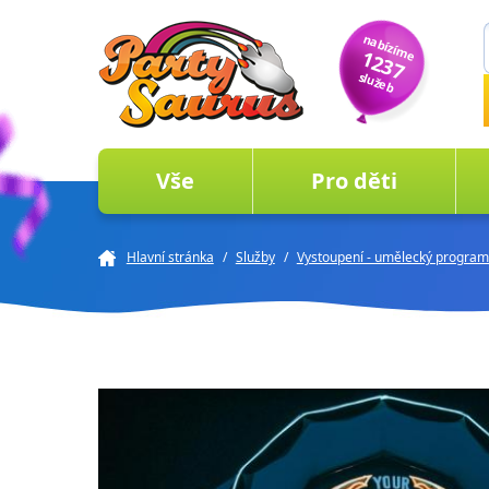
nabízíme
1237
služeb
Vše
Pro děti
Hlavní stránka
/
Služby
/
Vystoupení - umělecký program 