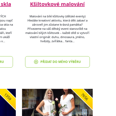
 skla
Kšiltovkové malování
BNÝCH
Malování na bílé kšiltovky (dětské eventy)
sou např.
Hledáte kreativní aktivitu, která děti zabaví a
ba skla na
zároveň jim zůstane krásná památka?
nalou
Přivezeme na váš dětský event stanoviště na
áři, kteří
malování bílých kšiltovek – každé dítě si vytvoří
ám ukáží
vlastní originál: duhu, dinosaura, jméno,
n v…
hvězdy, zvířátka… fanta…
RU
PŘIDAT DO MÉHO VÝBĚRU
1359
7656