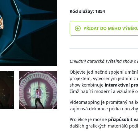
Kód služby: 1354
PŘIDAT DO MÉHO VÝBĚR
Unikátní autorská světelná show s 
Objevte jedinečné spojení uměn
projektem, vytvořeným jedním z n
show kombinuje
interaktivní pr
čímž nabízí moderní a vizuálně o
Videomapping je promítaný na ko
zajímavá dekorace pódia i po zby
Projekce je možné
přizpůsobit v
dalších grafických materiálů pod