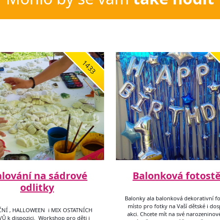
1433
lování na sádrové
Balonková fotost
odlitky
Balonky ala balonková dekorativní fo
místo pro fotky na Vaší dětské i do
NÍ , HALLOWEEN i MIX OSTATNÍCH
akci. Chcete mít na své narozeninov
Ů k dispozici. Workshop pro děti i