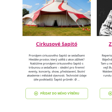
Cirkusové šapitó
Z
Pronájem cirkusového šapitó se sedačkami
Reperto
Hledáte prostor, který udělá z akce zážitek?
Báječná
Nabízíme pronájem cirkusového šapitó s
Tam u ne
tribunou a sedačkami – ideální pro firemní
vejš B
eventy, koncerty, show, představení, školní
Waldema
akademie i městské slavnosti. Technické údaje
rundu 
(dle podkladů): Šapitó průměr: Ø …
PŘIDAT DO MÉHO VÝBĚRU