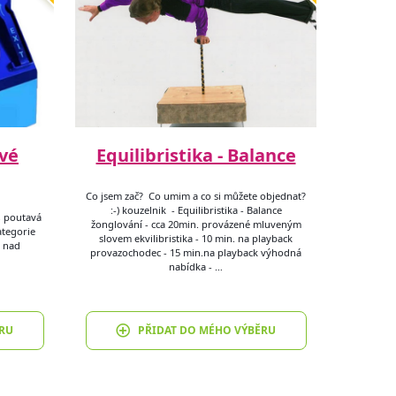
vé
Equilibristika - Balance
Co jsem zač? Co umim a co si můžete objednat?
:-) kouzelnik - Equilibristika - Balance
, poutavá
žonglování - cca 20min. provázené mluveným
ategorie
slovem ekvilibristika - 10 min. na playback
e nad
provazochodec - 15 min.na playback výhodná
nabídka - …
RU
PŘIDAT DO MÉHO VÝBĚRU