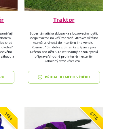
ér
Traktor
 zaměřují
Super tématícká skluzavka s boxovacími pytli.
iabolem,
Mega traktor na vaší zahradě. Atrakce většího
ebo snad
rozměru, vhodá do interiéru i na venek.
dnokolce?
Rozměr: 10m délka x 3m šířka x 4,5m výška
kusového
Určeno pro děti 5-12 let Snadný dozor, rychlá
 zábavu a
příprava Vhodné pro interiér i exteriér
Zabalený stav: válec cca …
RU
PŘIDAT DO MÉHO VÝBĚRU
1464
6326