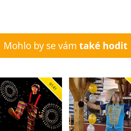
Mohlo by se vám
také hodit
9141