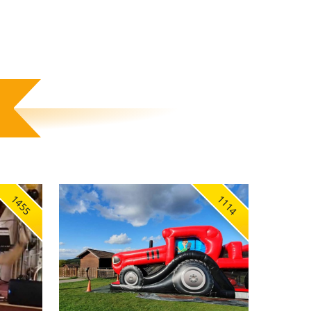
1455
1114