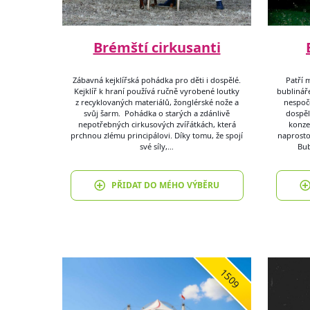
Brémští cirkusanti
Zábavná kejklířská pohádka pro děti i dospělé.
Patří 
Kejklíř k hraní používá ručně vyrobené loutky
bublinář
z recyklovaných materiálů, žonglérské nože a
nespoč
svůj šarm. Pohádka o starých a zdánlivě
dospěl
nepotřebných cirkusových zvířátkách, která
konze
prchnou zlému principálovi. Díky tomu, že spojí
naprosto
své síly,…
Bub
PŘIDAT DO MÉHO VÝBĚRU
1509