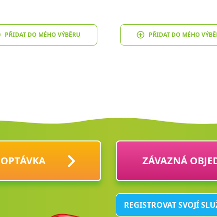
PŘIDAT DO MÉHO VÝBĚRU
PŘIDAT DO MÉHO VÝBĚ
POPTÁVKA
ZÁVAZNÁ OBJE
REGISTROVAT SVOJÍ SL