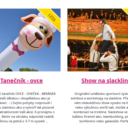
1253
Tanečník - ovce
Show na slackli
í tanečník OVCE - OVEČKA - BERÁNEK
Originální umělecko sportovní vyst
Vaší dětskou i dospěláckou akci je
exhibice a workshopy na slackline. P
aven . :-) Svými pohyby rozproudí i
vám neskutečnou show vysoko na h
statickou akci a vytvoří tak plusové
nebo výbušnou smršť salt, otoček a
atraktivnosti Vaší akce. K pronájmu s
kombinací na trickline. Slackshow se
. Motiv na obrázku odpovídá realitě,
každou firemní akci, teambuilding, pár
šinou se jedná o 3-7 m vysoké …
konferenci nebo galavečer. Perf