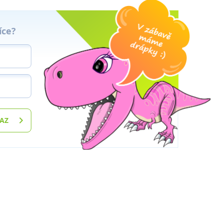
íce?
TAZ