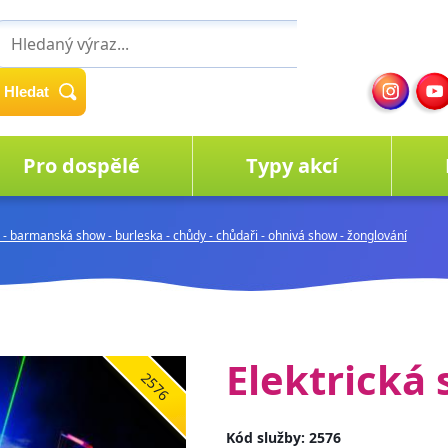
Hledat
Pro dospělé
Typy akcí
- barmanská show - burleska - chůdy - chůdaři - ohnivá show - žonglování
Elektrická
2576
Kód služby: 2576