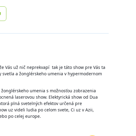
U
 že Vás už nič neprekvapí tak je táto show pre Vás ta
ky svetla a žonglérskeho umenia v hypermodernom
m žonglérskeho umenia s možnosťou zobrazenia
ocnená laserovou show. Elektyrická show od Dua
torá plná svetelných efektov určená pre
w uz videli ludia po celom svete, Ci uz v Azii,
ebo po celej europe.