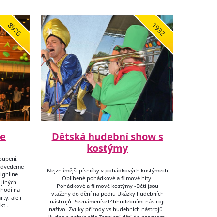
8926
1932
ne
Dětská hudební show s
kostýmy
oupení,
ředvedeme
Nejznámější písničky v pohádkových kostýmech
ighline
-Oblíbené pohádkové a filmové hity -
 jiných
Pohádkové a filmové kostýmy -Děti jsou
 hodí na
vtaženy do dění na podiu Ukázky hudebních
ty, ale i
nástrojů -Seznámeníse14tihudebními nástroji
ekt…
naživo -Zvuky přírody vs.hudebních nástrojů -
Hudba a pohyb těla Zapojení dětí do programu