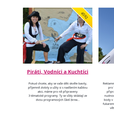
4592
Piráti, Vodníci a Kuchtíci
Pokud chcete, aby se vaše děti skvěle bavily,
Reklamn
příjemně zlobily a užily si s nadšením každou
pro 
akci, máme pro ně připraveny
připr
3 tématické programy. Ty se vždy skládají ze
nudnou 
dvou programových částí (krea…
body v 
fukarem
vět