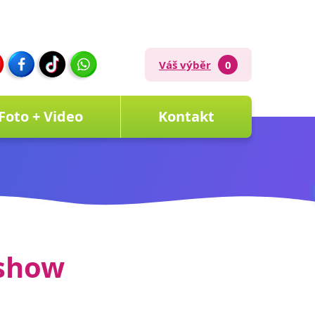
Váš výběr
0
Foto + Video
Kontakt
 show