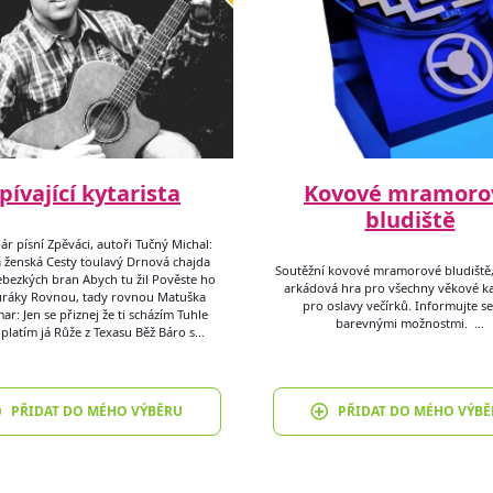
pívající kytarista
Kovové mramoro
bludiště
ár písní Zpěváci, autoři Tučný Michal:
 ženská Cesty toulavý Drnová chajda
Soutěžní kovové mramorové bludiště
bezkých bran Abych tu žil Pověste ho
arkádová hra pro všechny věkové k
uráky Rovnou, tady rovnou Matuška
pro oslavy večírků. Informujte s
r: Jen se přiznej že ti scházím Tuhle
barevnými možnostmi. …
platím já Růže z Texasu Běž Báro s…
PŘIDAT DO MÉHO VÝBĚRU
PŘIDAT DO MÉHO VÝBĚ