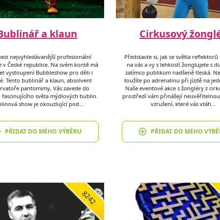
Bublinář a klaun
Cirkusový žongl
mezi nejvyhledávanější profesionální
Představte si, jak se světla reflektorů
e v České republice. Na svém kontě má
na vás a vy s lehkostí žonglujete s d
et vystoupení Bubbleshow pro děti i
zatímco publikum nadšeně tleská. N
é. Tento bublinář a klaun, absolvent
toužíte po adrenalinu při jízdě na je
rvatoře pantomimy, Vás zavede do
Naše eventové akce s žongléry z cir
 fascinujícího světa mýdlových bublin.
prostředí vám přinášejí neuvěřitelnou
linová show je okouzlující pod…
vzrušení, které vás vtáh…
PŘIDAT DO MÉHO VÝBĚRU
PŘIDAT DO MÉHO VÝBĚ
8242