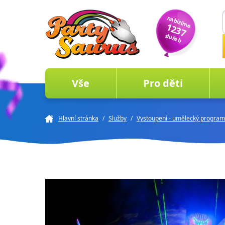
nabízíme
1237
služeb
Vše
Pro děti
Hlavní stránka
/
Služby
/
Vystoupení - umělecký program 