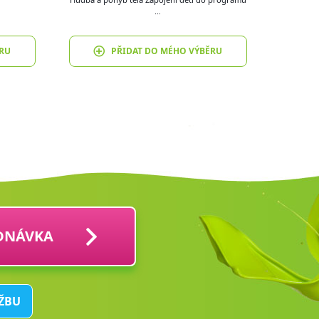
…
RU
PŘIDAT DO MÉHO VÝBĚRU
DNÁVKA
UŽBU