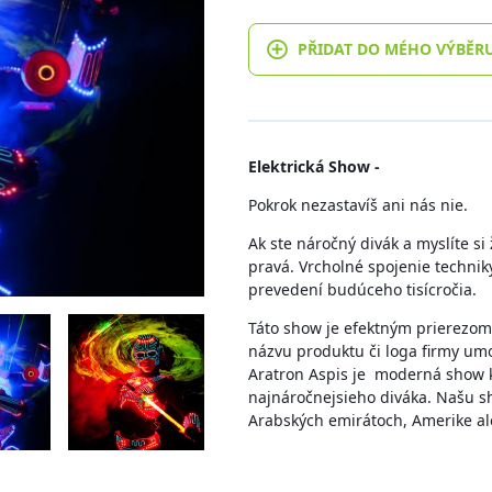
PŘIDAT DO MÉHO VÝBĚR
Elektrická Show -
Pokrok nezastavíš ani nás nie.
Ak ste náročný divák a myslíte si
pravá. Vrcholné spojenie techni
prevedení budúceho tisícročia.
Táto show je efektným prierezo
názvu produktu či loga firmy um
Aratron Aspis je moderná show k
najnáročnejsieho diváka. Našu sho
Arabských emirátoch, Amerike al