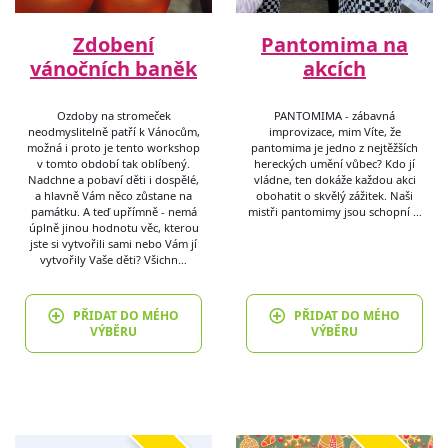
Zdobení
Pantomima na
vánočních baněk
akcích
Ozdoby na stromeček
PANTOMIMA - zábavná
neodmyslitelně patří k Vánocům,
improvizace, mim Víte, že
možná i proto je tento workshop
pantomima je jedno z nejtěžších
v tomto období tak oblíbený.
hereckých umění vůbec? Kdo jí
Nadchne a pobaví děti i dospělé,
vládne, ten dokáže každou akci
a hlavně Vám něco zůstane na
obohatit o skvělý zážitek. Naši
památku. A teď upřímně - nemá
mistři pantomimy jsou schopní …
úplně jinou hodnotu věc, kterou
jste si vytvořili sami nebo Vám jí
vytvořily Vaše děti? Všichn…
PŘIDAT DO MÉHO
PŘIDAT DO MÉHO
VÝBĚRU
VÝBĚRU