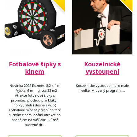
Fotbalové šipky s
Kouzelnické
kinem
vystoupení
Novinka 2022 Rozměr: 8.2 x 4 m
Kouzelnické vystoupení pro malé
Výška: 6 m tj. cca 33 m2
i velké. Mluvený program. …
Atrakce fotbalové šipky s
promítací plochou pro kluky i
holky , děti i dospěláky. :-)
Fotbalové míče se přilepí na terč
suchým zipem ideální atrakce na
pronájem na Vaší akci. Různé
barevné dr…