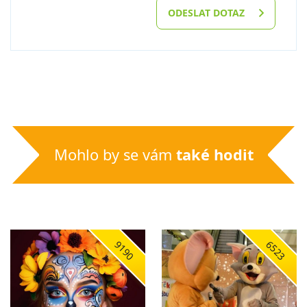
ODESLAT DOTAZ
Mohlo by se vám
také hodit
9190
6523