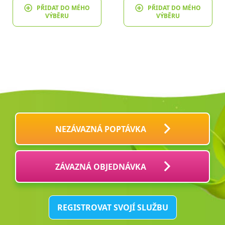
PŘIDAT DO MÉHO
PŘIDAT DO MÉHO
VÝBĚRU
VÝBĚRU
NEZÁVAZNÁ POPTÁVKA
ZÁVAZNÁ OBJEDNÁVKA
REGISTROVAT SVOJÍ SLUŽBU