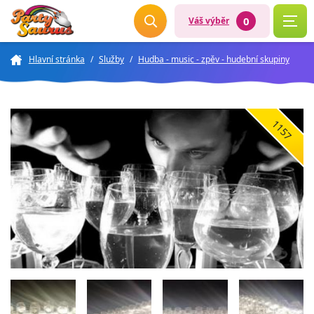
0
Váš výběr
Hlavní stránka
/
Služby
/
Hudba - music - zpěv - hudební skupiny
1157