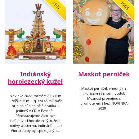
1197
1068
Indiánský
Maskot perníček
horolezecký kužel
Maskot perníček vhodný na
mikulášské i vánoční období.
Novinka 2022 Rozměr: 7.1 x 6 m
Možnost pronájmu s
Výška: 6 m tj. cca 43 m2 Naše
promotérem i bez. NOVINKA
originální ojedinělá grafika -
2020 …
jedinný v ČR, v Evropě.
Představujeme Vám pvc
nafukovací horolezecký kužel s
motivy westernu, indinánů ... ... i
Vinnetou by byl spokojený. :…