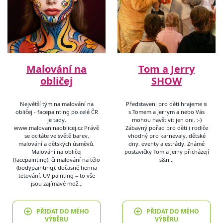
Malování na
Tom a Jerry
obličej
SHOW
Největší tým na malování na
Představeni pro děti hrajeme si
obličej - facepainting po celé ČR
s Tomem a Jerrym a nebo Vás
je tady.
mohou navštivit jen oni. :-)
www.malovaninaoblicej.cz Právě
Zábavný pořad pro děti i rodiče
se ocitáte ve světě barev,
vhodný pro karnevaly, dětské
malování a dětských úsměvů.
dny, eventy a estrády. Známé
Malování na obličej
postavičky Tom a Jerry přicházejí
(facepainting), či malování na tělo
s&n…
(bodypainting), dočasné henna
tetování, UV painting – to vše
jsou zajímavé mož…
PŘIDAT DO MÉHO
PŘIDAT DO MÉHO
VÝBĚRU
VÝBĚRU