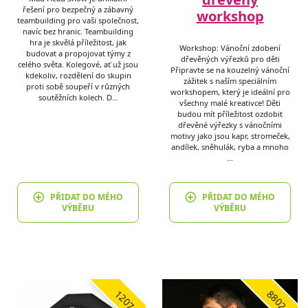
řešení pro bezpečný a zábavný
workshop
teambuilding pro vaši společnost,
navíc bez hranic. Teambuilding
hra je skvělá příležitost, jak
Workshop: Vánoční zdobení
budovat a propojovat týmy z
dřevěných výřezků pro děti
celého světa. Kolegové, ať už jsou
Připravte se na kouzelný vánoční
kdekoliv, rozdělení do skupin
zážitek s naším speciálním
proti sobě soupeří v různých
workshopem, který je ideální pro
soutěžních kolech. D…
všechny malé kreativce! Děti
budou mít příležitost ozdobit
dřevěné výřezky s vánočními
motivy jako jsou kapr, stromeček,
andílek, sněhulák, ryba a mnoho
…
PŘIDAT DO MÉHO
PŘIDAT DO MÉHO
VÝBĚRU
VÝBĚRU
1207
8802