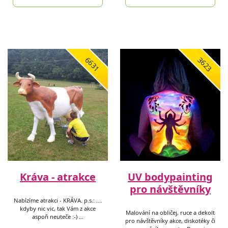
6631
3623
Kráva - atrakce
UV bodypainting
pro návštěvníky
Nabízíme atrakci - KRÁVA. p.s.: ....
kdyby nic vic, tak Vám z akce
Malování na obličej, ruce a dekolt
aspoň neuteče :-) …
pro návštěvníky akce, diskotéky či