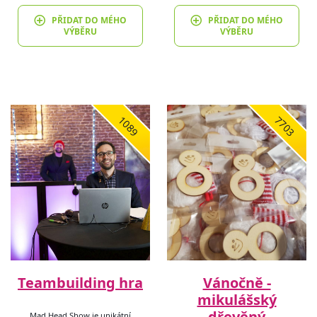
PŘIDAT DO MÉHO
PŘIDAT DO MÉHO
VÝBĚRU
VÝBĚRU
1089
7703
Teambuilding hra
Vánočně -
mikulášský
dřevěný
Mad Head Show je unikátní