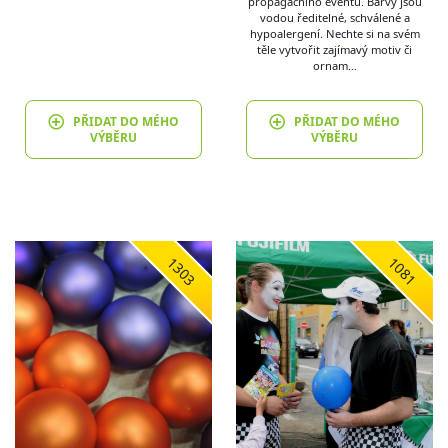
propagačního eventu. Barvy jsou
vodou ředitelné, schválené a
hypoalergení. Nechte si na svém
těle vytvořit zajímavý motiv či
ornam…
PŘIDAT DO MÉHO
PŘIDAT DO MÉHO
VÝBĚRU
VÝBĚRU
1303
1081