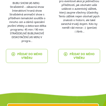
pro eventové akce je jedinečnou
BUBU SHOW (45 MIN)
příležitostí, jak obohatit vaše
Strašidelně – zábavná show
události o autentický zážitek,
Interaktivní hraná show
který zaujme všechny účastníky.
Strašidelná animační show s
Tento zážitek nejen obohatí jejich
příběhem tematické soutěže o
znalosti o historii, ale také
mnoho cen a dárků speciální
zanechá trvalý dojem. Kdo by
jevištní efekty a dekorace délka
neměl rád mince :-) (peníze)
programu: 45 min / 90 min
:-) &nb…
STRAŠIDELNÉ BUBLINKOVÉ
DISKOTAČENÍ (45 MIN) V
progra…
PŘIDAT DO MÉHO
PŘIDAT DO MÉHO
VÝBĚRU
VÝBĚRU