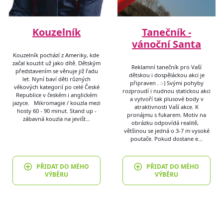
Kouzelník
Tanečník -
vánoční Santa
Kouzelník pochází z Ameriky, kde
začal kouzlit už jako dítě. Dětským
Reklamní tanečník pro Vaší
představením se věnuje již řadu
dětskou i dospěláckou akci je
let. Nyní baví děti různých
připraven . :-) Svými pohyby
věkových kategorií po celé České
rozproudí i nudnou statickou akci
Republice v českém i anglickém
a vytvoří tak plusové body v
jazyce. Mikromagie / kouzla mezi
atraktivnosti Vaší akce. K
hosty 60 - 90 minut. Stand up -
pronájmu s fukarem. Motiv na
zábavná kouzla na jevišt…
obrázku odpovídá realitě,
většinou se jedná o 3-7 m vysoké
poutače. Pokud dostane e…
PŘIDAT DO MÉHO
PŘIDAT DO MÉHO
VÝBĚRU
VÝBĚRU