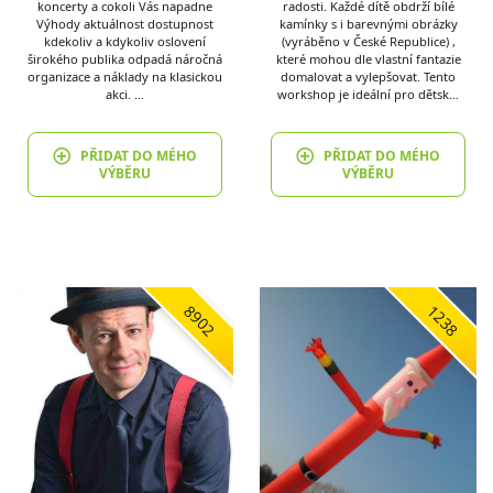
koncerty a cokoli Vás napadne
radosti. Každé dítě obdrží bílé
Výhody aktuálnost dostupnost
kamínky s i barevnými obrázky
kdekoliv a kdykoliv oslovení
(vyráběno v České Republice) ,
širokého publika odpadá náročná
které mohou dle vlastní fantazie
organizace a náklady na klasickou
domalovat a vylepšovat. Tento
akci. …
workshop je ideální pro dětsk…
PŘIDAT DO MÉHO
PŘIDAT DO MÉHO
VÝBĚRU
VÝBĚRU
8902
1238