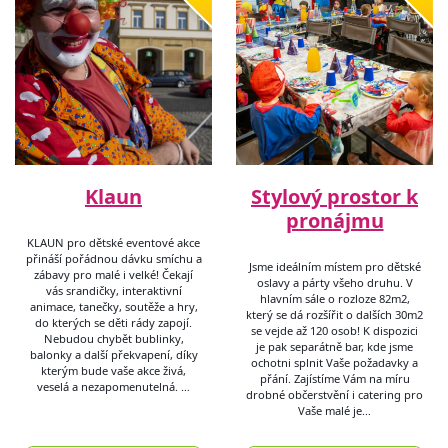
Klaun
Stylový prostor k
pronájmu
KLAUN pro dětské eventové akce
přináší pořádnou dávku smíchu a
Jsme ideálním místem pro dětské
zábavy pro malé i velké! Čekají
oslavy a párty všeho druhu. V
vás srandičky, interaktivní
hlavním sále o rozloze 82m2,
animace, tanečky, soutěže a hry,
který se dá rozšířit o dalších 30m2
do kterých se děti rády zapojí.
se vejde až 120 osob! K dispozici
Nebudou chybět bublinky,
je pak separátně bar, kde jsme
balonky a další překvapení, díky
ochotni splnit Vaše požadavky a
kterým bude vaše akce živá,
přání. Zajístíme Vám na míru
veselá a nezapomenutelná. …
drobné občerstvění i catering pro
Vaše malé je…