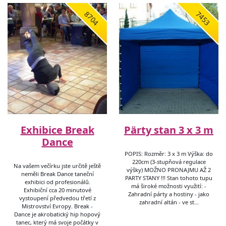
8704
7453
Exhibice Break
Pärty stan 3 x 3 m
Dance
POPIS: Rozměr: 3 x 3 m Výška: do
220cm (3-stupňová regulace
Na vašem večírku jste určitě ještě
výšky) MOŽNO PRONAJMU AŽ 2
neměli Break Dance taneční
PARTY STANY !!! Stan tohoto tupu
exhibici od profesionálů.
má široké možnosti využití: -
Exhibiční cca 20 minutové
Zahradní párty a hostiny - jako
vystoupení předvedou třetí z
zahradní altán - ve st…
Mistrovství Evropy. Break -
Dance je akrobatický hip hopový
tanec, který má svoje počátky v