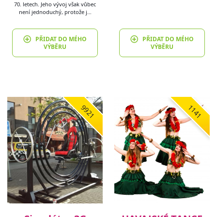
70. letech. Jeho vývoj však vůbec
není jednoduchý, protože j…
PŘIDAT DO MÉHO
PŘIDAT DO MÉHO
VÝBĚRU
VÝBĚRU
9921
1141