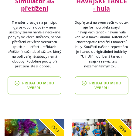
Simulátor 3G
HAVAJSKÉ TANCE
přetížení
- hula
Trenažér pracuje na principu
Dopřejte si na svém večírku dotek
gyroskopu, a člověk v něm
ráje formou překrásných
usazený zažívá náhlé a nečekané
havajských tanců - hawaii hula
pohyby ve všech směrech, neboli
kahiko a hawaii auana. Autentické
přetížení ve všech vektorech
choreografie tradiční i moderní
(push-pull effect – střídavé
huly. Součástí našeho repertoáru
přetížení), což nabízí zážitek, který
je i tanec s originálními bubínky
na poli veřejné zábavy nemá
"Uli-Uli" - oblíbená taneční
obdoby. Podobné pocity při
havajská rekvizita s
přetížení jste si doposu…
nezaměnitelným zku…
PŘIDAT DO MÉHO
PŘIDAT DO MÉHO
VÝBĚRU
VÝBĚRU
1517
1069