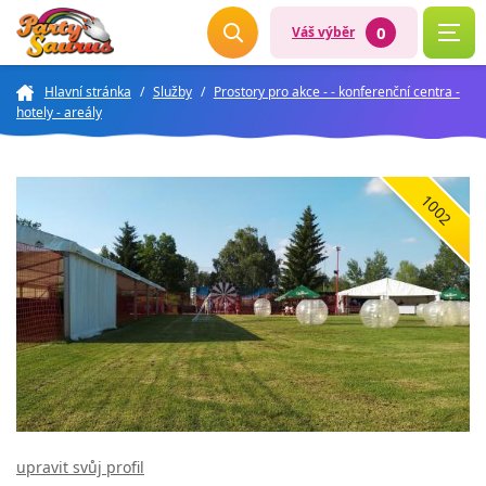
0
Váš výběr
Hlavní stránka
/
Služby
/
Prostory pro akce - - konferenční centra -
hotely - areály
1002
upravit svůj profil