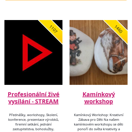
1107
1460
Profesionální živé
Kamínkový
vysílání - STREAM
workshop
Přednášky, workshopy, školení,
Kamínkový Workshop: Kreativní
konference, prezentace výrobků,
Zábava pro Děti Na našem
firemní setkání, jednání
kamínkovém workshopu se děti
zastupitelstva, bohoslužby,
ponoří do světa kreativity a