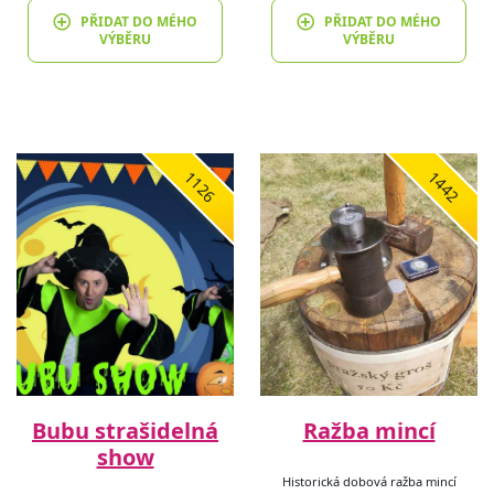
PŘIDAT DO MÉHO
PŘIDAT DO MÉHO
VÝBĚRU
VÝBĚRU
1126
1442
Bubu strašidelná
Ražba mincí
show
Historická dobová ražba mincí