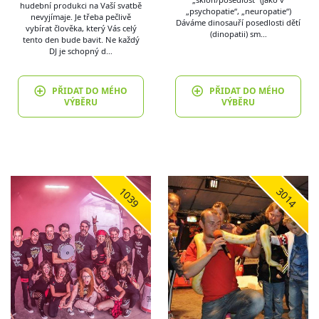
hudební produkci na Vaší svatbě
„psychopatie“, „neuropatie“)
nevyjímaje. Je třeba pečlivě
Dáváme dinosauří posedlosti dětí
vybírat člověka, který Vás celý
(dinopatii) sm…
tento den bude bavit. Ne každý
DJ je schopný d…
PŘIDAT DO MÉHO
PŘIDAT DO MÉHO
VÝBĚRU
VÝBĚRU
1039
3014