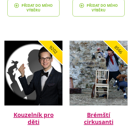
PŘIDAT DO MÉHO
PŘIDAT DO MÉHO
VÝBĚRU
VÝBĚRU
9202
8566
Kouzelník pro
Brémští
děti
cirkusanti