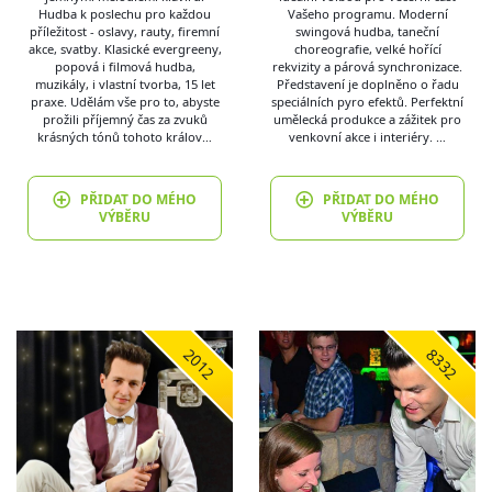
Hudba k poslechu pro každou
Vašeho programu. Moderní
příležitost - oslavy, rauty, firemní
swingová hudba, taneční
akce, svatby. Klasické evergreeny,
choreografie, velké hořící
popová i filmová hudba,
rekvizity a párová synchronizace.
muzikály, i vlastní tvorba, 15 let
Představení je doplněno o řadu
praxe. Udělám vše pro to, abyste
speciálních pyro efektů. Perfektní
prožili příjemný čas za zvuků
umělecká produkce a zážitek pro
krásných tónů tohoto králov…
venkovní akce i interiéry. …
PŘIDAT DO MÉHO
PŘIDAT DO MÉHO
VÝBĚRU
VÝBĚRU
2012
8332