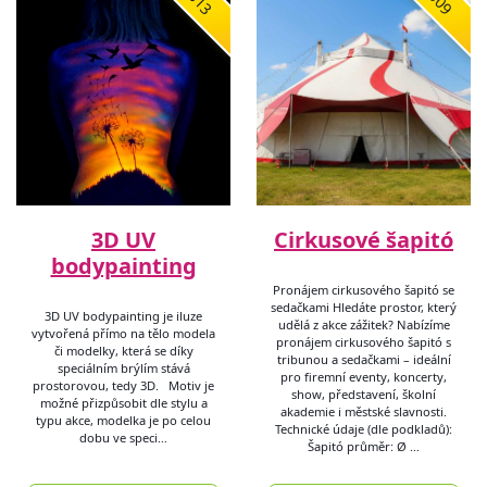
3D UV
Cirkusové šapitó
bodypainting
Pronájem cirkusového šapitó se
sedačkami Hledáte prostor, který
3D UV bodypainting je iluze
udělá z akce zážitek? Nabízíme
vytvořená přímo na tělo modela
pronájem cirkusového šapitó s
či modelky, která se díky
tribunou a sedačkami – ideální
speciálním brýlím stává
pro firemní eventy, koncerty,
prostorovou, tedy 3D. Motiv je
show, představení, školní
možné přizpůsobit dle stylu a
akademie i městské slavnosti.
typu akce, modelka je po celou
Technické údaje (dle podkladů):
dobu ve speci…
Šapitó průměr: Ø …