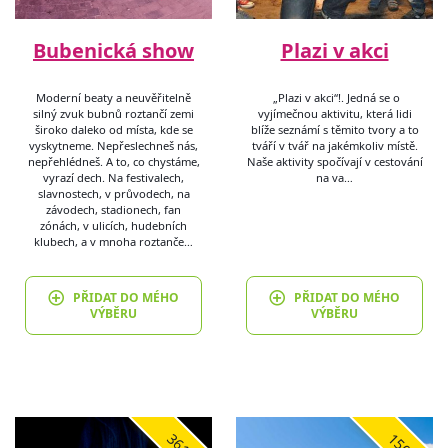
Bubenická show
Plazi v akci
Moderní beaty a neuvěřitelně
„Plazi v akci“!. Jedná se o
silný zvuk bubnů roztančí zemi
vyjímečnou aktivitu, která lidi
široko daleko od místa, kde se
blíže seznámí s těmito tvory a to
vyskytneme. Nepřeslechneš nás,
tváří v tvář na jakémkoliv místě.
nepřehlédneš. A to, co chystáme,
Naše aktivity spočívají v cestování
vyrazí dech. Na festivalech,
na va…
slavnostech, v průvodech, na
závodech, stadionech, fan
zónách, v ulicích, hudebních
klubech, a v mnoha roztanče…
PŘIDAT DO MÉHO
PŘIDAT DO MÉHO
VÝBĚRU
VÝBĚRU
3613
1509