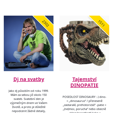
2302
1511
Dj na svatby
Tajemství
DINOPATIE
Jako dj působím od roku 1999.
Mám za sebou již okolo 150
POSEDLOST DINOSAURY :-) dino-
svateb. Svatební den je
= „dinosaurus“ / přeneseně
výjimečným dnem ve Vašem
„zastaralé, prehistorické“ -patie =
životě, a proto je důležité
„(ne)moc, porucha“ nebo obecně
nepodcenit žádné detaily,
„sklon/posedlost“ (jako v