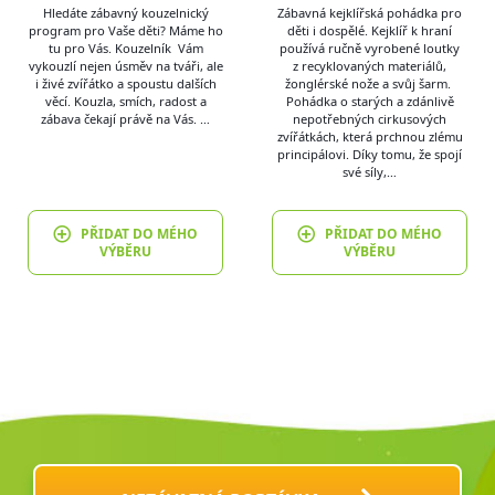
Hledáte zábavný kouzelnický
Zábavná kejklířská pohádka pro
program pro Vaše děti? Máme ho
děti i dospělé. Kejklíř k hraní
tu pro Vás. Kouzelník Vám
používá ručně vyrobené loutky
vykouzlí nejen úsměv na tváři, ale
z recyklovaných materiálů,
i živé zvířátko a spoustu dalších
žonglérské nože a svůj šarm.
věcí. Kouzla, smích, radost a
Pohádka o starých a zdánlivě
zábava čekají právě na Vás. …
nepotřebných cirkusových
zvířátkách, která prchnou zlému
principálovi. Díky tomu, že spojí
své síly,…
PŘIDAT DO MÉHO
PŘIDAT DO MÉHO
VÝBĚRU
VÝBĚRU