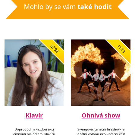
Mohlo by se vám
také hodit
8792
1123
Klavír
Ohnivá show
Doprovodím každou akci
Swingová, taneční fireshow je
jemnými melodiemi klavíru.
ideální volbou pro večerní část