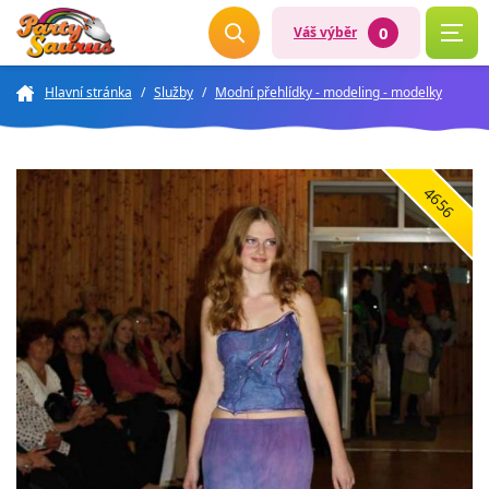
0
Váš výběr
Hlavní stránka
/
Služby
/
Modní přehlídky - modeling - modelky
4656