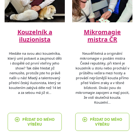
Kouzelník a
Mikromagie
iluzionista
mistra ČR
Hledáte na svou akci kouzelníka,
Neuvěřitelná a originální
který umí pobavit a zaujmout děti
mikromagie v podáni mistra
i dospělé od první vteřiny jeho
České republiky, při které je
show? Tak dále hledat již
kouzelník u stolu nebo prochází v
nemusíte, protože jste ho právě
průběhu večera mezi hosty a
našli u nás! Mladý a talentovaný
provádí nejrůznější kouzla přímo
přední český iluzionista, který se
před Vašimi zraky a v těsné
kouzlením zabývá déle než 14 let
blízkosti. Diváci jsou do
a za sebou má již st…
mikromagie zapojeni a mají pocit,
že vidí skutečná kouzla.
Kouzelní…
PŘIDAT DO MÉHO
PŘIDAT DO MÉHO
VÝBĚRU
VÝBĚRU