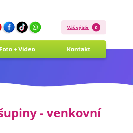
Váš výběr
0
Foto + Video
Kontakt
šupiny - venkovní