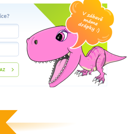
íce?
TAZ