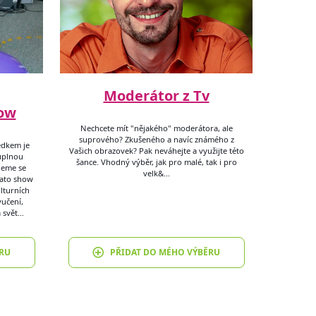
Moderátor z Tv
ow
Nechcete mít "nějakého" moderátora, ale
suprového? Zkušeného a navíc známého z
ědkem je
Vašich obrazovek? Pak neváhejte a využijte této
uplnou
šance. Vhodný výběr, jak pro malé, tak i pro
deme se
velk&…
Tato show
lturních
vučení,
 svět…
RU
PŘIDAT DO MÉHO VÝBĚRU