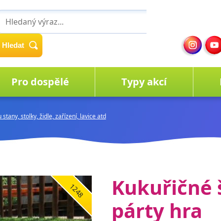
Hledat
Pro dospělé
Typy akcí
tany, stolky, židle, zařízení, lavice atd
Kukuřičné 
1248
párty hra