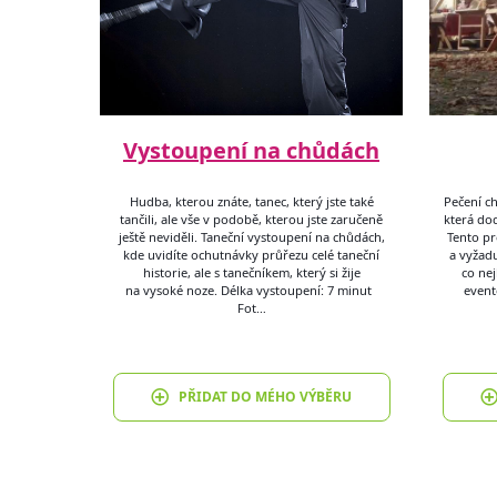
Vystoupení na chůdách
Hudba, kterou znáte, tanec, který jste také
Pečení ch
tančili, ale vše v podobě, kterou jste zaručeně
která do
ještě neviděli. Taneční vystoupení na chůdách,
Tento pr
kde uvidíte ochutnávky průřezu celé taneční
a vyžadu
historie, ale s tanečníkem, který si žije
co nej
na vysoké noze. Délka vystoupení: 7 minut
event
Fot…
PŘIDAT DO MÉHO VÝBĚRU