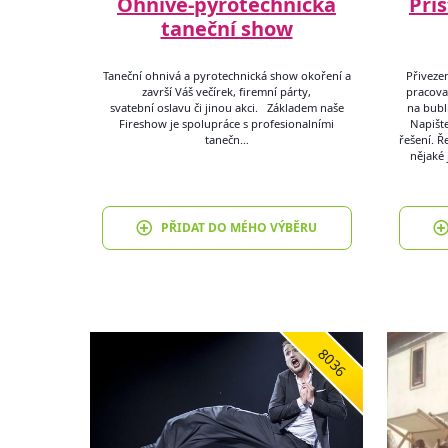
Ohnivě-pyrotechnická
Pří
taneční show
​Taneční ohnivá a pyrotechnická show okoření a
Přivezem
završí Váš večírek, firemní párty,
pracovat
svatební oslavu či jinou akci. Základem naše
na bubl
Fireshow je spolupráce s profesionalními
Napište
tanečn…
řešení. Ř
nějaké 
PŘIDAT DO MÉHO VÝBĚRU
8036