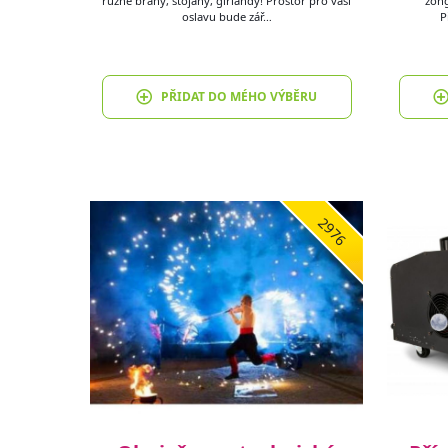
různé brány, stojany, girlandy! Prostor pro vaší
žong
oslavu bude zář…
P
PŘIDAT DO MÉHO VÝBĚRU
2976