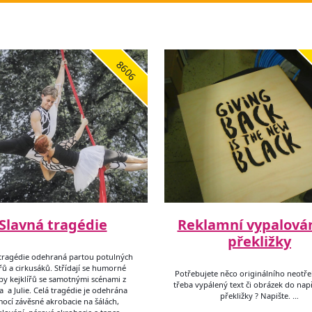
8606
Slavná tragédie
Reklamní vypalován
překližky
tragédie odehraná partou potulných
ířů a cirkusáků. Střídají se humorné
Potřebujete něco originálního neotře
py kejklířů se samotnými scénami z
třeba vypálený text či obrázek do nap
 a Julie. Celá tragédie je odehrána
překližky ? Napište. …
ocí závěsné akrobacie na šálách,