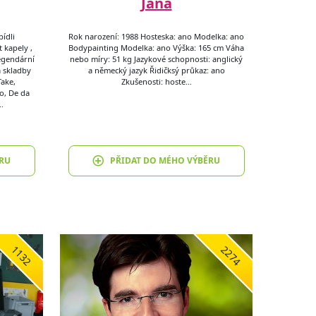
Jana
ídli
Rok narození: 1988 Hosteska: ano Modelka: ano
 kapely ,
Bodypainting Modelka: ano Výška: 165 cm Váha
legendární
nebo míry: 51 kg Jazykové schopnosti: anglický
a skladby
a německý jazyk Řidičksý průkaz: ano
Take,
Zkušenosti: hoste…
o, De da
…
RU
PŘIDAT DO MÉHO VÝBĚRU
1132
2274