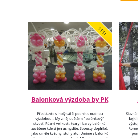
1151
Balonková výzdoba by PK
Představte si holý sál či podnik s nudnou
Slavná 
výzdobou... My z něj uděláme "balónkový"
kejkl
skvost! Různé velikosti, tvary i barvy balónků,
výstu
zavěšené kde si jen usmyslíte. Spousty doplňků,
Romea
jako umělé květiny, stuhy atd. Umíme z balónků
pom