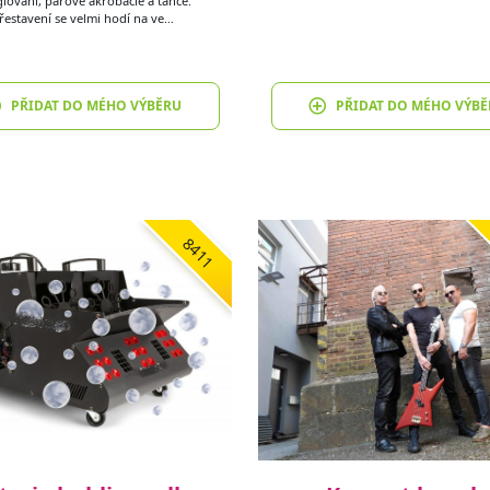
lování, párové akrobacie a tance.
řestavení se velmi hodí na ve…
PŘIDAT DO MÉHO VÝBĚRU
PŘIDAT DO MÉHO VÝBĚ
8411