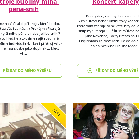
stroje bubliny-mlha-
Koncert kapely
pěna-sníh
Dobrý den, rádi bychom vám nab
60minutový nebo 90minutový koncert
e na Vaší akci přístroje, které budou
která vám zahraje ty největší hity od 
 za Vás i za nás. :-) Pronájm přístrojů
skupiny " Stinga " Těšit se můžete n
iny či mlhu pěnu a nebo je libo sníh ?
jako Roxanne, Every Breath You 
 co hledáte a zkusíme najít rozumné
Englishman In New York, De do do d
ešíme individuálně. Lze i přístroj vzít k
da da, Walking On The Moon
jiné naší službě jako doplněk ... Efekt
vh…
PŘIDAT DO MÉHO VÝBĚRU
PŘIDAT DO MÉHO VÝBĚ
1411