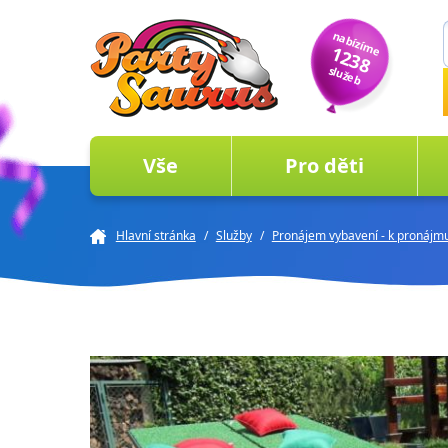
nabízíme
1238
služeb
Vše
Pro děti
Hlavní stránka
/
Služby
/
Pronájem vybavení - k pronájmu s