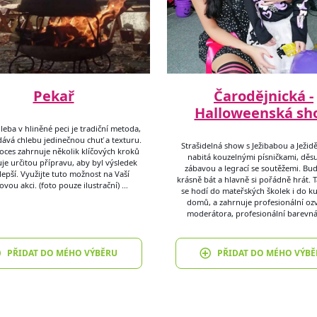
Pekař
Čarodějnická -
Halloweenská sh
leba v hliněné peci je tradiční metoda,
dává chlebu jedinečnou chuť a texturu.
Strašidelná show s Ježibabou a Ježid
oces zahrnuje několik klíčových kroků
nabitá kouzelnými písničkami, děs
je určitou přípravu, aby byl výsledek
zábavou a legrací se soutěžemi. Bu
lepší. Využijte tuto možnost na Vaší
krásně bát a hlavně si pořádně hrát. 
ovou akci. (foto pouze ilustrační) …
se hodí do mateřských školek i do ku
domů, a zahrnuje profesionální oz
moderátora, profesionální barevná
PŘIDAT DO MÉHO VÝBĚRU
PŘIDAT DO MÉHO VÝBĚ