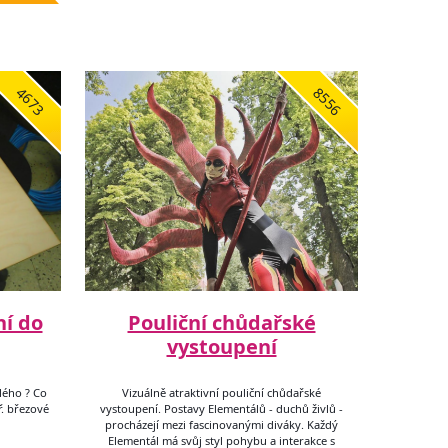
4673
8556
í do
Pouliční chůdařské
vystoupení
lého ? Co
Vizuálně atraktivní pouliční chůdařské
ř. březové
vystoupení. Postavy Elementálů - duchů živlů -
procházejí mezi fascinovanými diváky. Každý
Elementál má svůj styl pohybu a interakce s