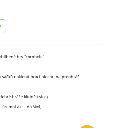
U
oblíbené hry "cornhole".
.
sáčků naklonit hrací plochu na protihráč.
obré hráče klidně i více).
firemní akci, do škol,...