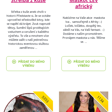
Střelba z kuše
Maskot LEV
africký
Střelba z kuše aneb chvíli v
historii Představte si, že se ocitáte
Nabízíme na Vaše akce maskota
uprostřed středověké bitvy, kde
lva , samozřejmě z Afriky :-)
se napětí dá krájet. Zvuk napnuté
Lvíček, lvíčátko, dospělý lev,
tětivy, šumění šípů prolétajících
záleží na Vás, na Vaší fantazii. :-)
vzduchem a vzrušení z každého
Dodáme s naším promotérem.
výstřelu. To vše a mnohem více
Pronájem maskota u nás. Těšíme
můžete zažít s naší jedinečnou
se. …
historickou eventovou službou
zaměřenou …
PŘIDAT DO MÉHO
PŘIDAT DO MÉHO
VÝBĚRU
VÝBĚRU
5353
1134