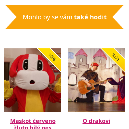
Mohlo by se vám
také hodit
1096
3371
Maskot červeno
O drakovi
žluto bílý pes