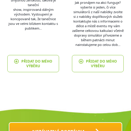
smyslnou ženskostí, taková je
Jak pronájem na akci funguje?
taneční
vyberte si jeden, či více
show, inspirovaná dálným
simulátorů z naší nabídky zvolte
východem. Vystoupení je
si z nabídky doplňkových služeb
koncipované tak, že tanečnice
kontaktujte nás s informacemi o
jsou ve velmi blízkem kontaktu s
délce a místě eventu my vám
publikem…
zašleme celkovou kalkulaci včetně
dopravy simulátor přivezeme a
během patnácti minut
nainstalujeme po celou dob…
PŘIDAT DO MÉHO
PŘIDAT DO MÉHO
VÝBĚRU
VÝBĚRU