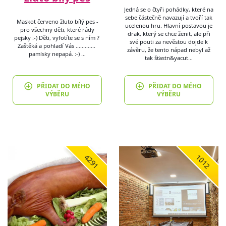
Jedná se o čtyři pohádky, které na
sebe částečně navazují a tvoří tak
Maskot červeno žluto bílý pes -
ucelenou hru. Hlavní postavou je
pro všechny děti, které rády
drak, který se chce ženit, ale při
pejsky :-) Děti, vyfotíte se s ním ?
své pouti za nevěstou dojde k
Zaštěká a pohladí Vás .............
závěru, že tento nápad nebyl až
pamlsky nepapá. :-) …
tak šťastn&yacut…
PŘIDAT DO MÉHO
PŘIDAT DO MÉHO
VÝBĚRU
VÝBĚRU
4291
1012