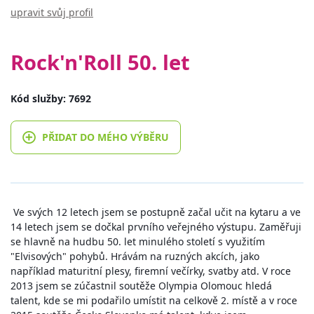
upravit svůj profil
Rock'n'Roll 50. let
Kód služby: 7692
PŘIDAT DO MÉHO VÝBĚRU
Ve svých 12 letech jsem se postupně začal učit na kytaru a ve
14 letech jsem se dočkal prvního veřejného výstupu. Zaměřuji
se hlavně na hudbu 50. let minulého století s využitím
"Elvisových" pohybů. Hrávám na ruzných akcích, jako
například maturitní plesy, firemní večírky, svatby atd. V roce
2013 jsem se zúčastnil soutěže Olympia Olomouc hledá
talent, kde se mi podařilo umístit na celkově 2. místě a v roce