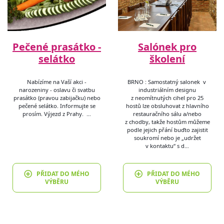
Pečené prasátko -
Salónek pro
selátko
školení
Nabízíme na Vaší akci -
BRNO : Samostatný salonek v
narozeniny - oslavu či svatbu
industriálním designu
prasátko (pravou zabijačku) nebo
z neomítnutých cihel pro 25
pečené selátko. Informujte se
hostů lze obsluhovat z hlavního
prosím. Výjezd z Prahy. …
restauračního sálu a/nebo
z chodby, takže hostům můžeme
podle jejich přání buďto zajistit
soukromí nebo je „udržet
v kontaktu“ s d…
PŘIDAT DO MÉHO
PŘIDAT DO MÉHO
VÝBĚRU
VÝBĚRU