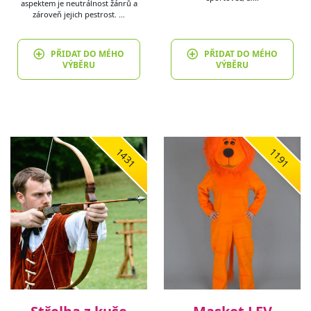
aspektem je neutrálnost žánrů a
zároveň jejich pestrost. …
PŘIDAT DO MÉHO
PŘIDAT DO MÉHO
VÝBĚRU
VÝBĚRU
1431
1191