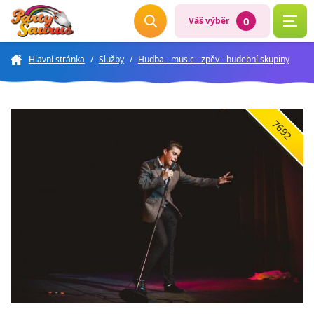
0
Váš výběr
Hlavní stránka
/
Služby
/
Hudba - music - zpěv - hudební skupiny
7692