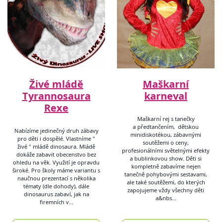
Živé mládě
Maškarní
Tyrannosaura
karneval
Rexe
Maškarní rej s tanečky
a předtančením, dětskou
Nabízíme jedinečný druh zábavy
minidiskotékou, zábavnými
pro děti i dospělé. Vlastníme "
soutěžemi o ceny,
živé " mládě dinosaura. Mládě
profesionálními světelnými efekty
dokáže zabavit obecenstvo bez
a bublinkovou show. Děti si
ohledu na věk. Využití je opravdu
kompletně zabavíme nejen
široké. Pro školy máme variantu s
tanečně pohybovými sestavami,
naučnou prezentací s několika
ale také soutěžemi, do kterých
tématy (dle dohody), dále
zapojujeme vždy všechny děti
dinosaurus zabaví, jak na
a&nbs…
firemních v…