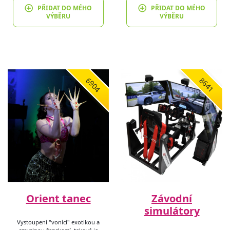
PŘIDAT DO MÉHO
PŘIDAT DO MÉHO
VÝBĚRU
VÝBĚRU
6904
8641
Orient tanec
Závodní
simulátory
Vystoupení "vonící" exotikou a