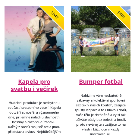
1942
1881
Kapela pro
Bumper fotbal
svatbu i večírek
Nabízíme vám neskutečně
zábavný a kolektivní sportovní
Hudební produkce je nezbytnou
zážitek v našich koulích, zažijete
součástí svatebního veselí. Kapela
zpusty legrace a to i hlavou dolů,
dotváří atmosféru významného
vaše tělo je chráněné a vy si tak
dne, příjemně naladí u slavnostní
užíváte pády bez bolesti a boulí,
hostiny a rozproudí zábavu.
proto neváhejte a zažijete to na
Každý z hostů má jistě zcela jinou
vlastní kůži, ocení každý
představu a vkus. Nejdůležitějším
sportovec, al…