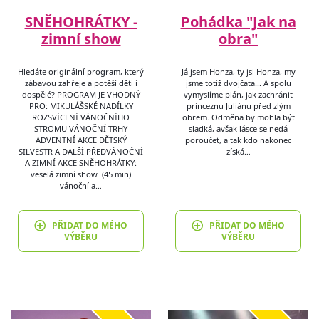
SNĚHOHRÁTKY -
Pohádka "Jak na
zimní show
obra"
Hledáte originální program, který
Já jsem Honza, ty jsi Honza, my
zábavou zahřeje a potěší děti i
jsme totiž dvojčata... A spolu
dospělé? PROGRAM JE VHODNÝ
vymyslíme plán, jak zachránit
PRO: MIKULÁŠSKÉ NADÍLKY
princeznu Juliánu před zlým
ROZSVÍCENÍ VÁNOČNÍHO
obrem. Odměna by mohla být
STROMU VÁNOČNÍ TRHY
sladká, avšak lásce se nedá
ADVENTNÍ AKCE DĚTSKÝ
poroučet, a tak kdo nakonec
SILVESTR A DALŠÍ PŘEDVÁNOČNÍ
získá…
A ZIMNÍ AKCE SNĚHOHRÁTKY:
veselá zimní show (45 min)
vánoční a…
PŘIDAT DO MÉHO
PŘIDAT DO MÉHO
VÝBĚRU
VÝBĚRU