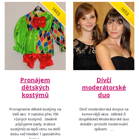
1603
1653
Pronájem
Dívčí
dětských
moderátorské
kostýmů
duo
Pronajmeme dětské kostýmy na
Dívčí moderátorská dvojice na
Vaší akci. V nabídce přes 700
komornější akce. (dětské či
různých kostýmů . Ideálně
dospělácké) Moderátorské duo
půjčujeme (sady, krabice
dokáže i proložit moderování
kostýmů) za lepší cenu na delší
zpěvem. …
dobu než hledání 1 speciálního
kusu (…