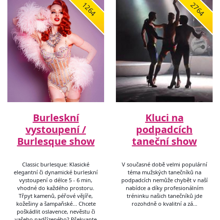
1264
2764
Burleskní
Kluci na
vystoupení /
podpadcích
Burlesque show
taneční show
Classic burlesque: Klasické
V současné době velmi populární
elegantní či dynamické burleskní
téma mužských tanečníků na
vystoupení o délce 5 - 6 min,
podpadcích nemůže chybět v naší
vhodné do každého prostoru.
nabídce a díky profesionálním
Třpyt kamenů, péřové vějíře,
tréninku našich tanečníků jde
kožešiny a šampaňské... Chcete
rozohdně o kvalitní a zá…
poškádlit oslavence, nevěstu či
vašeho nadřízeného? Překvapte