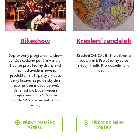
Bikeshow
Kreslení zandalek
Doprovodný program bike show
Kreslení ZANDALEK, hra s fixem a
, víítěze českého poháru v trialu.
pastelkami. Pro všechny co se
Hodí se pro všechny druhy akcí
nebojí kreslit. Pro dospělé i pro
(např. od uvedení nového
děti. …
produktu na trh, párty v klubu,
velký festival až po dětský den
nebo narozeninovou oslavu).
Během show bude k vidění
přejetí terénního SUV vozu
Honda CR-V včetně mobilního
přívěsu,…
PŘIDAT DO MÉHO
PŘIDAT DO MÉHO
VÝBĚRU
VÝBĚRU