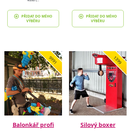
PŘIDAT DO MÉHO
PŘIDAT DO MÉHO
VÝBĚRU
VÝBĚRU
9991
1399
Balonkář profi
Silový boxer