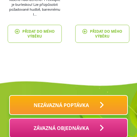
je burleskou! Lze přizpůsobit
požadované hudbě, barevnému
l…
PŘIDAT DO MÉHO
PŘIDAT DO MÉHO
VÝBĚRU
VÝBĚRU
NEZÁVAZNÁ POPTÁVKA
ZÁVAZNÁ OBJEDNÁVKA