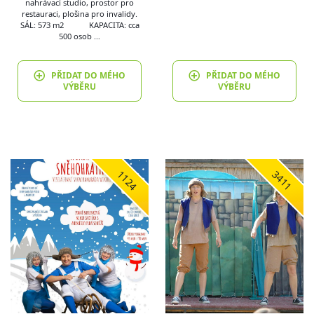
nahrávací studio, prostor pro
restauraci, plošina pro invalidy.
SÁL: 573 m2 KAPACITA: cca
500 osob …
PŘIDAT DO MÉHO
PŘIDAT DO MÉHO
VÝBĚRU
VÝBĚRU
1124
3411