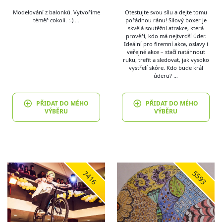
Modelování z balonků. Vytvoříme
Otestujte svou sílu a dejte tomu
téměř cokoli. :-) …
pořádnou ránu! Silový boxer je
skvělá soutěžní atrakce, která
prověří, kdo má nejtvrdší úder.
Ideální pro firemní akce, oslavy i
veřejné akce – stačí natáhnout
ruku, trefit a sledovat, jak vysoko
vystřelí skóre. Kdo bude král
úderu? …
PŘIDAT DO MÉHO
PŘIDAT DO MÉHO
VÝBĚRU
VÝBĚRU
7416
5593