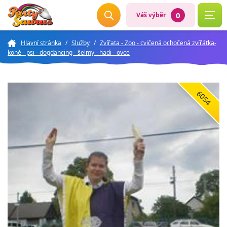
0
Váš výběr
Hlavní stránka
/
Služby
/
Zvířata - Zoo - cvičená ochočená zvířátka-
koně - psi - dogdancing - šelmy - hadi - ovce
6054