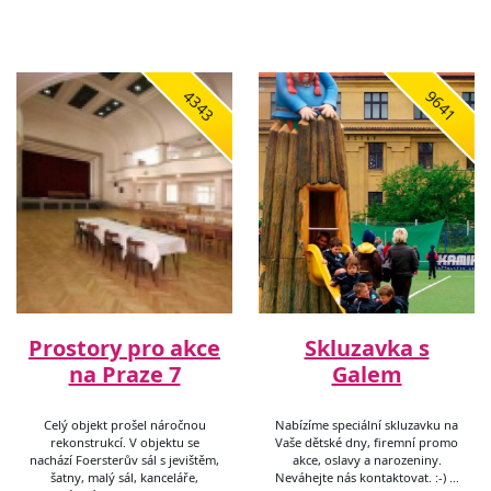
4343
9641
Prostory pro akce
Skluzavka s
na Praze 7
Galem
Celý objekt prošel náročnou
Nabízíme speciální skluzavku na
rekonstrukcí. V objektu se
Vaše dětské dny, firemní promo
nachází Foersterův sál s jevištěm,
akce, oslavy a narozeniny.
šatny, malý sál, kanceláře,
Neváhejte nás kontaktovat. :-) …