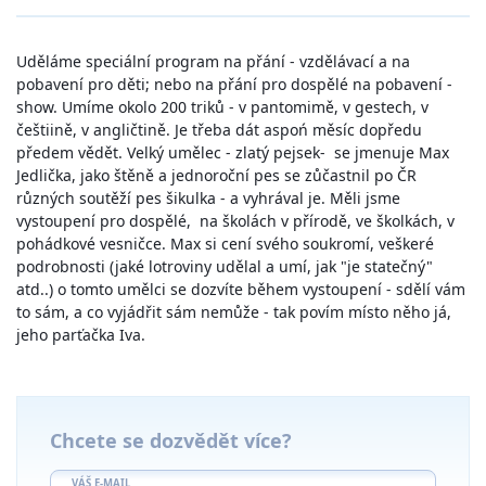
Uděláme speciální program na přání - vzdělávací a na
pobavení pro děti; nebo na přání pro dospělé na pobavení -
show. Umíme okolo 200 triků - v pantomimě, v gestech, v
češtiině, v angličtině. Je třeba dát aspoń měsíc dopředu
předem vědět. Velký umělec - zlatý pejsek- se jmenuje Max
Jedlička, jako štěně a jednoroční pes se zůčastnil po ČR
různých soutěží pes šikulka - a vyhrával je. Měli jsme
vystoupení pro dospělé, na školách v přírodě, ve školkách, v
pohádkové vesničce. Max si cení svého soukromí, veškeré
podrobnosti (jaké lotroviny udělal a umí, jak "je statečný"
atd..) o tomto umělci se dozvíte během vystoupení - sdělí vám
to sám, a co vyjádřit sám nemůže - tak povím místo něho já,
jeho parťačka Iva.
Chcete se dozvědět více?
VÁŠ E-MAIL