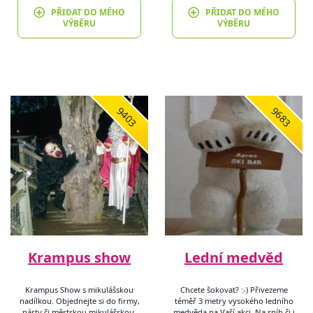
PŘIDAT DO MÉHO
PŘIDAT DO MÉHO
VÝBĚRU
VÝBĚRU
9403
9683
Krampus show
Lední medvěd
Krampus Show s mikulášskou
Chcete šokovat? :-) Přivezeme
nadílkou. Objednejte si do firmy,
téměř 3 metry vysokého ledního
párty či městskou mikulášskou.
medvěda na Vaší akci. Na sníh či i