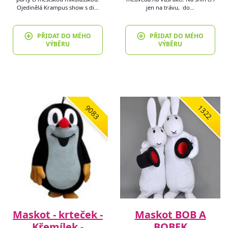
Ojedinělá Krampus show s di…
jen na trávu, do…
PŘIDAT DO MÉHO
PŘIDAT DO MÉHO
VÝBĚRU
VÝBĚRU
9083
1322
Maskot - krteček -
Maskot BOB A
Křemílek -
BOBEK