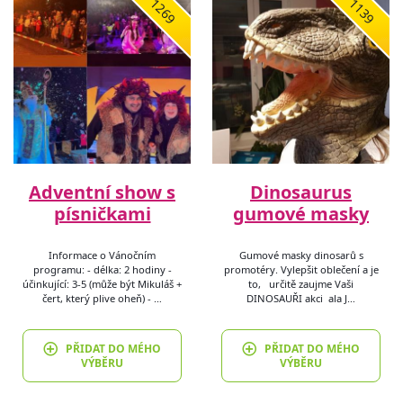
1269
1139
Adventní show s
Dinosaurus
písničkami
gumové masky
Informace o Vánočním
Gumové masky dinosarů s
programu: - délka: 2 hodiny -
promotéry. Vylepšit oblečení a je
účinkující: 3-5 (může být Mikuláš +
to, určitě zaujme Vaši
čert, který plive oheň) - …
DINOSAUŘI akci ala J…
PŘIDAT DO MÉHO
PŘIDAT DO MÉHO
VÝBĚRU
VÝBĚRU