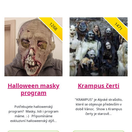
1268
1471
Halloween masky
Krampus čerti
program
"KRAMPUS" je Alpské strašidlo,
které se objevuje především v
Potřebujete hallowenský
době Vánoc. Show s Krampus
program? Masky, lidi i program
čerty je starově…
máme. :-) Připomínáme
exkluzivní halloweenský dýň…