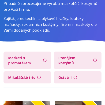
Případně zprocesujeme výrobu maskotů či kostýmů
pro Vaší firmu.
Zajišťujeme textilní a plyšové hračky, louteky,
maňásky, reklamních kostýmy, firemní maskoty dle
Vámi dodaných podkladů.
Maskoti s
Pronájem
promotérem
kostýmů
Mikulášské trio
Ostatní