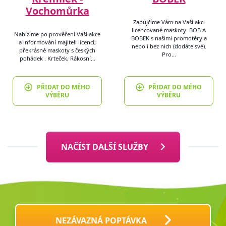
Vochomůrka
Zapůjčíme Vám na Vaší akci
licencované maskoty BOB A
Nabízíme po prověření Vaší akce
BOBEK s našimi promotéry a
a informování majiteli licencí,
nebo i bez nich (dodáte své).
překrásné maskoty s českých
Pro…
pohádek . Krteček, Rákosní…
PŘIDAT DO MÉHO
PŘIDAT DO MÉHO
VÝBĚRU
VÝBĚRU
NAČÍST DALŠÍ SLUŽBY
NEZÁVAZNÁ POPTÁVKA