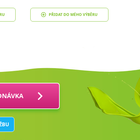
RU
PŘIDAT DO MÉHO VÝBĚRU
DNÁVKA
UŽBU