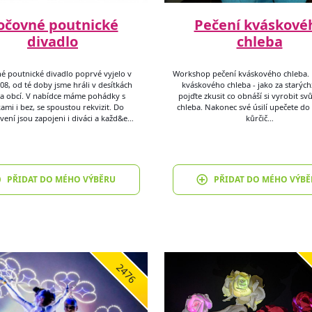
očovné poutnické
Pečení kváskové
divadlo
chleba
é poutnické divadlo poprvé vyjelo v
Workshop pečení kváskového chleba.
08, od té doby jsme hráli v desítkách
kváskového chleba - jako za starých
a obcí. V nabídce máme pohádky s
pojďte zkusit co obnáší si vyrobit svů
ami i bez, se spoustou rekvizit. Do
chleba. Nakonec své úsilí upečete do
vení jsou zapojeni i diváci a každ&e…
kůrčič…
PŘIDAT DO MÉHO VÝBĚRU
PŘIDAT DO MÉHO VÝBĚ
2476