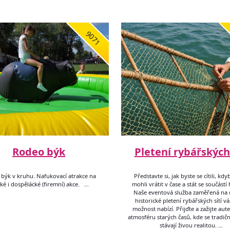
9071
Rodeo býk
Pletení rybářských 
býk v kruhu. Nafukovací atrakce na
Představte si, jak byste se cítili, kdy
ké i dospělácké (firemní) akce. …
mohli vrátit v čase a stát se součástí 
Naše eventová služba zaměřená na
historické pletení rybářských sítí v
možnost nabízí. Přijďte a zažijte aut
atmosféru starých časů, kde se tradič
stávají živou realitou. …