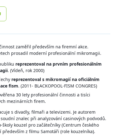
U
i činnost zaměřil především na firemní akce.
letech prosadil moderní profesionální mikromagii.
epubliku
reprezentoval na prvním profesionálním
agii
. (Vídeň, rok 2000)
 Čechy
reprezentoval s mikromagií na oficiálním
zace fism
. (2011- BLACKOPOOL-FISM CONGRES)
věřena 30 lety profesionální činnosti a tisíci
kých mezinárních firem.
cuje s divadly, filmaři a televizemi. Je autorem
 soudní znalec při analyzování casinových podvodů.
o-školy kouzel pro začátečníky (Centrum českého
jí především z filmu Samotáři (role kouzelníka).