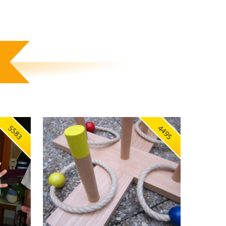
5583
4495