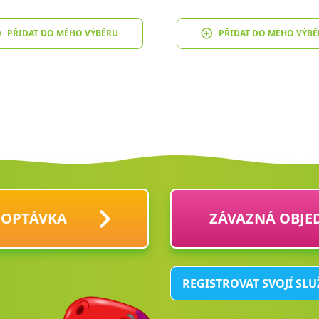
PŘIDAT DO MÉHO VÝBĚRU
PŘIDAT DO MÉHO VÝBĚ
POPTÁVKA
ZÁVAZNÁ OBJE
REGISTROVAT SVOJÍ SL