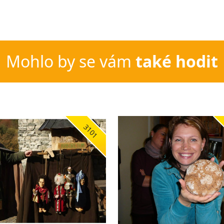
Mohlo by se vám
také hodit
3101