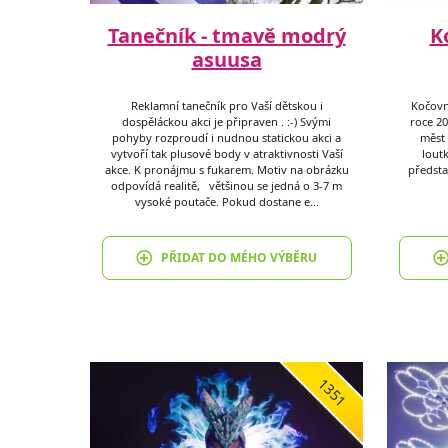
Tanečník - tmavě modrý
K
asuusa
Reklamní tanečník pro Vaší dětskou i
Kočovn
dospěláckou akci je připraven . :-) Svými
roce 20
pohyby rozproudí i nudnou statickou akci a
měst 
vytvoří tak plusové body v atraktivnosti Vaší
loutk
akce. K pronájmu s fukarem. Motiv na obrázku
předsta
odpovídá realitě, většinou se jedná o 3-7 m
vysoké poutače. Pokud dostane e…
PŘIDAT DO MÉHO VÝBĚRU
1351