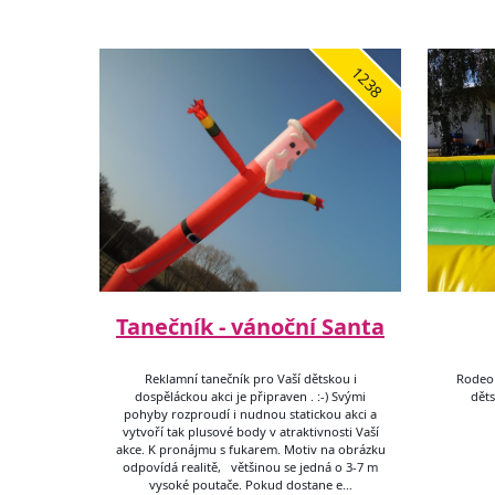
1238
Tanečník - vánoční Santa
Reklamní tanečník pro Vaší dětskou i
Rodeo 
dospěláckou akci je připraven . :-) Svými
děts
pohyby rozproudí i nudnou statickou akci a
vytvoří tak plusové body v atraktivnosti Vaší
akce. K pronájmu s fukarem. Motiv na obrázku
odpovídá realitě, většinou se jedná o 3-7 m
vysoké poutače. Pokud dostane e…