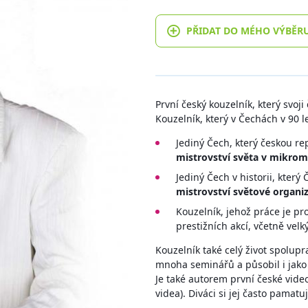
PŘIDAT DO MÉHO VÝBĚR
První český kouzelník, který svoj
Kouzelník, který v Čechách v 90 
Jediný Čech, který českou r
mistrovství světa v mikrom
Jediný Čech v historii, který
mistrovství světové organi
Kouzelník, jehož práce je pro
prestižních akcí, včetně vel
Kouzelník také celý život spolupra
mnoha seminářů a působil i jako
Je také autorem první české vide
videa). Diváci si jej často pamatu