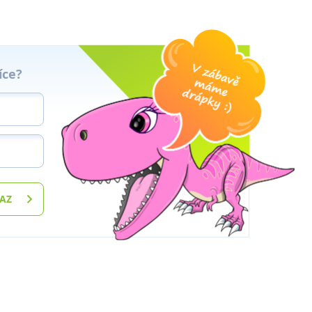
íce?
TAZ