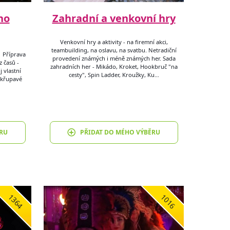
ho
Zahradní a venkovní hry
Venkovní hry a aktivity - na firemní akci,
teambuilding, na oslavu, na svatbu. Netradiční
 Příprava
provedení známých i méně známých her. Sada
z časů -
zahradních her - Mikádo, Kroket, Hookbruč "na
j vlastní
cesty", Spin Ladder, Kroužky, Ku…
 křupavé
RU
PŘIDAT DO MÉHO VÝBĚRU
1364
1016