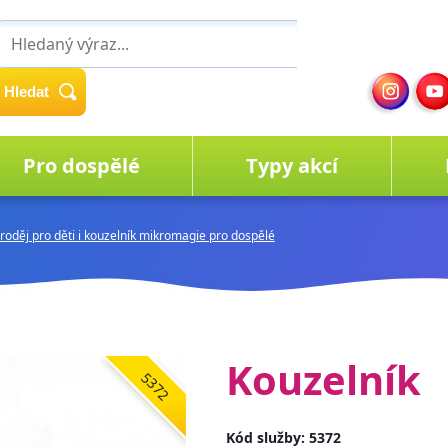
Hledat
Pro dospělé
Typy akcí
aroděj pro děti i kouzelník mikromagie pro dospělé
Kouzelník
5372
Kód služby: 5372