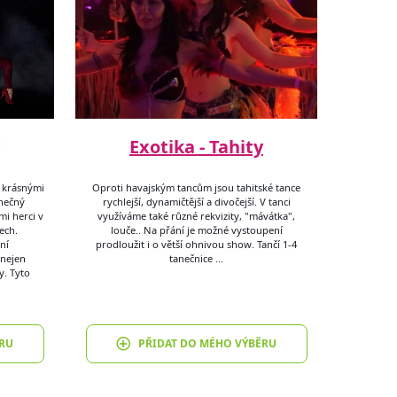
Exotika - Tahity
i krásnými
Oproti havajským tancům jsou tahitské tance
inečný
rychlejší, dynamičtější a divočejší. V tanci
i herci v
využíváme také různé rekvizity, "mávátka",
ech.
louče.. Na přání je možné vystoupení
ní
prodloužit i o větší ohnivou show. Tančí 1-4
nejen
tanečnice …
y. Tyto
RU
PŘIDAT DO MÉHO VÝBĚRU