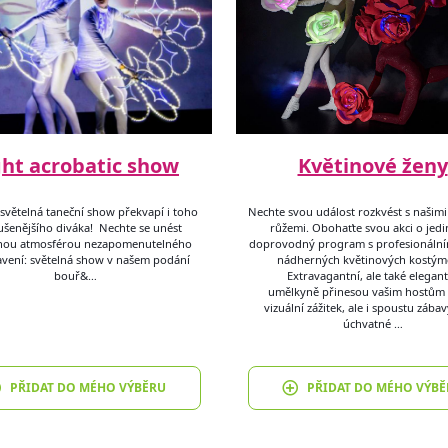
ght acrobatic show
Květinové ženy
 světelná taneční show překvapí i toho
Nechte svou událost rozkvést s našim
ušenějšího diváka! Nechte se unést
růžemi. Obohaťte svou akci o jed
čnou atmosférou nezapomenutelného
doprovodný program s profesionálním
avení: světelná show v našem podání
nádherných květinových kostým
bouř&…
Extravagantní, ale také elegant
umělkyně přinesou vašim hostům 
vizuální zážitek, ale i spoustu zábav
úchvatné …
PŘIDAT DO MÉHO VÝBĚRU
PŘIDAT DO MÉHO VÝBĚ