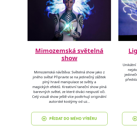
Mimozemská světelná
Li
show
Unikátní
nejzk
Mimozemská návštěva: Světelná show jako z
jedine
jiného světa! Připravte se na jedinečný zážitek
předst
plný hravé manipulace se světly a
magických efektů. Kreativní taneční show plná
barevných světel, ze které diváci nespustí oči.
Celý vizuál show ještě více podtrhují originální
autorské kostýmy od uz…
PŘIDAT DO MÉHO VÝBĚRU