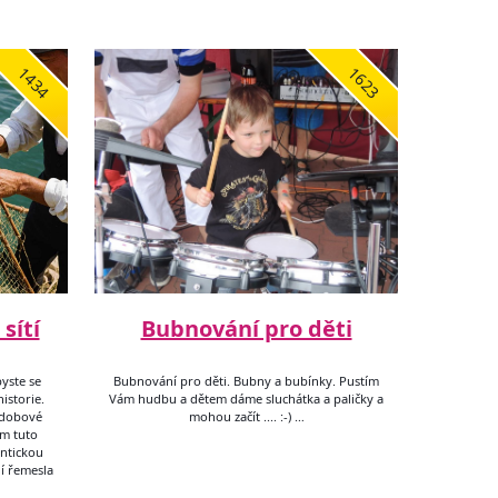
1434
1623
sítí
Bubnování pro děti
byste se
Bubnování pro děti. Bubny a bubínky. Pustím
historie.
Vám hudbu a dětem dáme sluchátka a paličky a
 dobové
mohou začít .... :-) …
ám tuto
entickou
ní řemesla