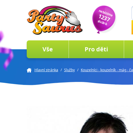
nabízíme
1237
služeb
Vše
Pro děti
Hlavní stránka
/
Služby
/
Kouzelníci - kouzelník - mág - č