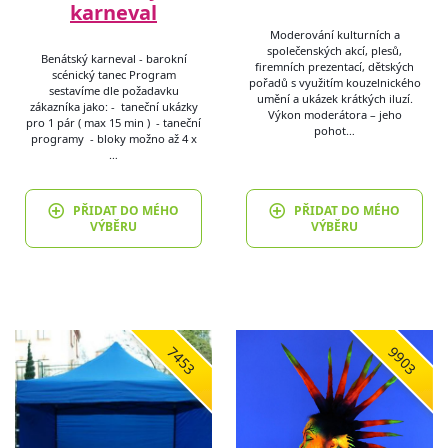
karneval
Moderování kulturních a
společenských akcí, plesů,
Benátský karneval - barokní
firemních prezentací, dětských
scénický tanec Program
pořadů s využitím kouzelnického
sestavíme dle požadavku
umění a ukázek krátkých iluzí.
zákazníka jako: - taneční ukázky
Výkon moderátora – jeho
pro 1 pár ( max 15 min ) - taneční
pohot…
programy - bloky možno až 4 x
…
PŘIDAT DO MÉHO
PŘIDAT DO MÉHO
VÝBĚRU
VÝBĚRU
7453
9903