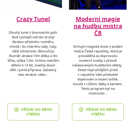
Crazy Tunel
Moderni magie
na hudbu mistra
ČR
Dlouhý tunel s boxovacími pytli.
Buď rychlejší než ten druhý!
Atrakce středního rozměru,
vhodá i do interiéru (sály, haly,
Strhující magická show v podání
větší mínstnosti, tělocvičny).
mistra České republiky, která je
Rozměr atrakce 10m délka a 3m
prováděná za doprovodu
šířka, výška 1,5m. Určeno menším
moderní hudby s přesně
dětem 5-12 let, snadný dozor
načasovanými hudebními efekty.
dětí, rychlá příprava. Zabalený
Deset nejzručnějších prstů
stav atrakce: válec…
v republice Vám předvede
objevování a mizení svíček,
kouzla s růžemi, šátky a kartami.
Tento program byl na
mistrovstv…
PŘIDAT DO MÉHO
PŘIDAT DO MÉHO
VÝBĚRU
VÝBĚRU