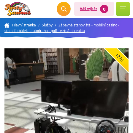
0
Váš výběr
Hlavní stránka
/
Služby
/
Zábavná stanoviště - mobilní casino -
stolní fotbálek - autodraha - golf - virtuální realita
1276