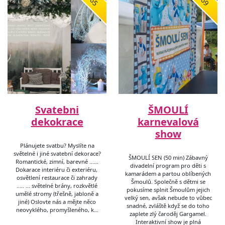
Svatebni
ŠMOULÍ
dekokrace
karnevalová
show
Plánujete svatbu? Myslíte na
světelné i jiné svatební dekorace?
ŠMOULÍ SEN (50 min) Zábavný
Romantické, zimní, barevné ......
divadelní program pro děti s
Dokarace interiéru či exteriéru,
kamarádem a partou oblíbených
osvětlení restaurace či zahrady
Šmoulů. Společně s dětmi se
..... ... světelné brány, rozkvětlé
pokusíme splnit Šmoulům jejich
umělé stromy (třešně, jabloně a
velký sen, avšak nebude to vůbec
jiné) Oslovte nás a mějte něco
snadné, zvláště když se do toho
neovyklého, promyšleného, k…
zaplete zlý čaroděj Gargamel.
Interaktivní show je plná