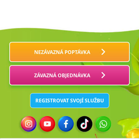
NEZÁVAZNÁ POPTÁVKA
ZÁVAZNÁ OBJEDNÁVKA
REGISTROVAT SVOJÍ SLUŽBU