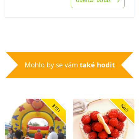
ODESLAT DOTAZ
Mohlo by se vám
také hodit
3951
6261