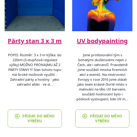
Pärty stan 3 x 3 m
UV bodypainting
POPIS: Rozměr: 3 x 3 m Výška: do
Jsme profesionální tým s
220cm (3-stupňová regulace
bohatými zkušenostmi nejen z
výšky) MOŽNO PRONAJMU AŽ 2
Čech, ale i zahraničí. Pravidelně
PARTY STANY !!! Stan tohoto tupu
jsme součástí mnoha firemních
má široké možnosti využití: -
akcí a eventů. Na mistrovství
Zahradní párty a hostiny - jako
Evropy v roce 2016 jsme získali
zahradní altán - ve st…
jako team krásné čtvrté místo v
malování na tělo UV barvami,
součástí hodnocení bylo i
pódiové vystoupení, kde UV m…
PŘIDAT DO MÉHO
PŘIDAT DO MÉHO
VÝBĚRU
VÝBĚRU