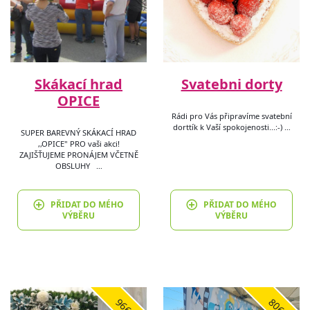
Skákací hrad
Svatebni dorty
OPICE
Rádi pro Vás připravíme svatební
dorttík k Vaší spokojenosti...:-) …
SUPER BAREVNÝ SKÁKACÍ HRAD
,,OPICE" PRO vaši akci!
ZAJIŠŤUJEME PRONÁJEM VČETNĚ
OBSLUHY …
PŘIDAT DO MÉHO
PŘIDAT DO MÉHO
VÝBĚRU
VÝBĚRU
9665
8069