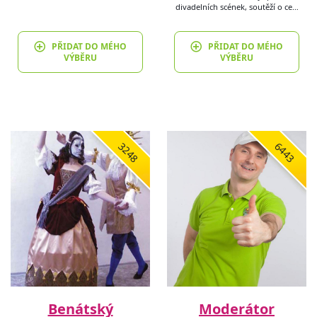
divadelních scének, soutěží o ce…
PŘIDAT DO MÉHO
PŘIDAT DO MÉHO
VÝBĚRU
VÝBĚRU
3248
6443
Benátský
Moderátor