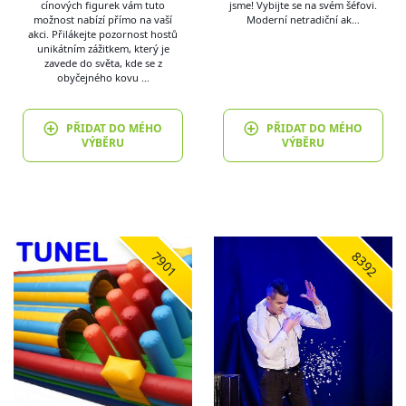
cínových figurek vám tuto
jsme! Vybijte se na svém šéfovi.
možnost nabízí přímo na vaší
Moderní netradiční ak…
akci. Přilákejte pozornost hostů
unikátním zážitkem, který je
zavede do světa, kde se z
obyčejného kovu …
PŘIDAT DO MÉHO
PŘIDAT DO MÉHO
VÝBĚRU
VÝBĚRU
7901
8392