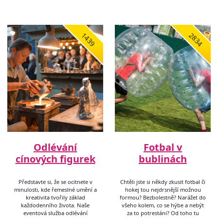
1439
2834
Odlévání
Fotbal v
cínových figurek
bublinách
Představte si, že se ocitnete v
Chtěli jste si někdy zkusit fotbal či
minulosti, kde řemeslné umění a
hokej tou nejdrsnější možnou
kreativita tvořily základ
formou? Bezbolestně? Narážet do
každodenního života. Naše
všeho kolem, co se hýbe a nebýt
eventová služba odlévání
za to potrestáni? Od toho tu