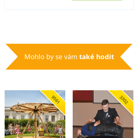
Mohlo by se vám
také hodit
9561
3302