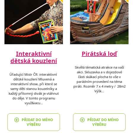
Interaktivní
Pirátská loď
dětská kouzlení
Skvělá tématická atrakce na vaší
akci. Skluzavka a v dojezdové
Úřadující Mistr ČR: interaktivní
části skákací plocha to vše v
dětské kouzlení Mluvená a
parádním provedení na téma
interaktivní show, při které se
piráti. Rozměr 7 x 4 metry / 28m2
samy děti stanou kouzelníky a
Výšk…
každý přítomný divák je vtáhnut
do děje. V tomto programu
využ&iacu…
PŘIDAT DO MÉHO
PŘIDAT DO MÉHO
VÝBĚRU
VÝBĚRU