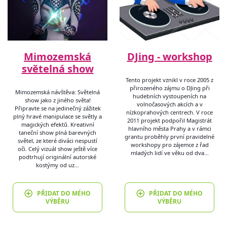
Mimozemská
DJing - workshop
světelná show
Tento projekt vznikl v roce 2005 z
přirozeného zájmu o DJing při
Mimozemská návštěva: Světelná
hudebních vystoupeních na
show jako z jiného světa!
volnočasových akcích a v
Připravte se na jedinečný zážitek
nízkoprahových centrech. V roce
plný hravé manipulace se světly a
2011 projekt podpořil Magistrát
magických efektů. Kreativní
hlavního města Prahy a v rámci
taneční show plná barevných
grantu proběhly první pravidelné
světel, ze které diváci nespustí
workshopy pro zájemce z řad
oči. Celý vizuál show ještě více
mladých lidí ve věku od dva…
podtrhují originální autorské
kostýmy od uz…
PŘIDAT DO MÉHO
PŘIDAT DO MÉHO
VÝBĚRU
VÝBĚRU