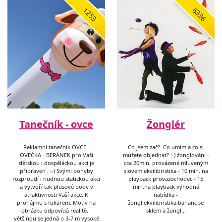
1253
6336
Tanečník - ovce
Žonglér
Reklamní tanečník OVCE -
Co jsem zač? Co umim a co si
OVEČKA - BERÁNEK pro Vaší
můžete objednat? :-) žonglování -
dětskou i dospěláckou akci je
cca 20min. provázené mluveným
připraven . :-) Svými pohyby
slovem ekvilibristika - 10 min. na
rozproudí i nudnou statickou akci
playback provazochodec - 15
a vytvoří tak plusové body v
min.na playback výhodná
atraktivnosti Vaší akce. K
nabídka -
pronájmu s fukarem. Motiv na
žongl.ekvilibristika,bananc se
obrázku odpovídá realitě,
sklem a žongl…
většinou se jedná o 3-7 m vysoké