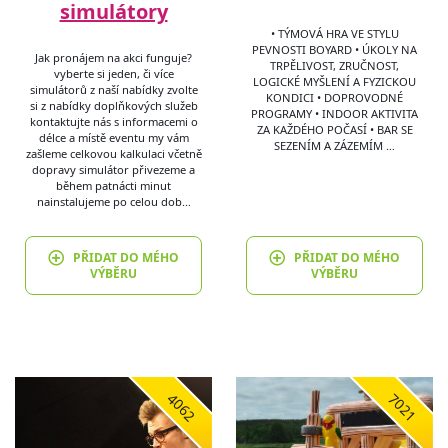
simulátory
• TÝMOVÁ HRA VE STYLU
PEVNOSTI BOYARD • ÚKOLY NA
Jak pronájem na akci funguje?
TRPĚLIVOST, ZRUČNOST,
vyberte si jeden, či více
LOGICKÉ MYŠLENÍ A FYZICKOU
simulátorů z naší nabídky zvolte
KONDICI • DOPROVODNÉ
si z nabídky doplňkových služeb
PROGRAMY • INDOOR AKTIVITA
kontaktujte nás s informacemi o
ZA KAŽDÉHO POČASÍ • BAR SE
délce a místě eventu my vám
SEZENÍM A ZÁZEMÍM …
zašleme celkovou kalkulaci včetně
dopravy simulátor přivezeme a
během patnácti minut
nainstalujeme po celou dob…
PŘIDAT DO MÉHO
PŘIDAT DO MÉHO
VÝBĚRU
VÝBĚRU
4062
7021