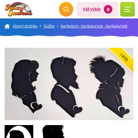
0
Váš výběr
Hlavní stránka
/
Služby
/
Karikatury - karikaturista - karikaturisté
1499