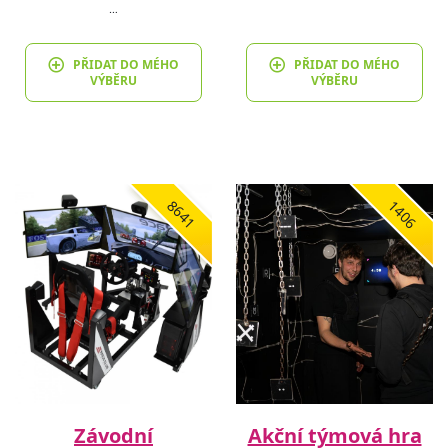
…
PŘIDAT DO MÉHO
PŘIDAT DO MÉHO
VÝBĚRU
VÝBĚRU
8641
1406
Závodní
Akční týmová hra