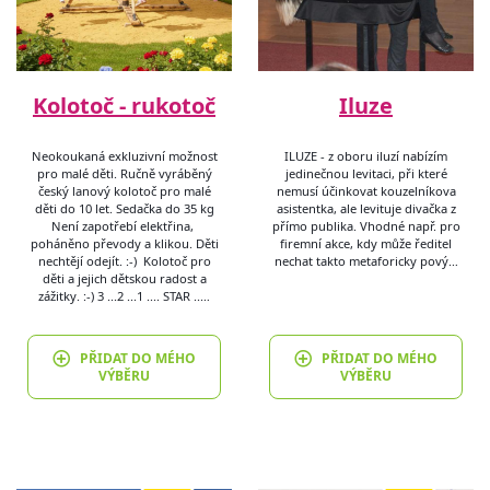
Kolotoč - rukotoč
Iluze
Neokoukaná exkluzivní možnost
ILUZE - z oboru iluzí nabízím
pro malé děti. Ručně vyráběný
jedinečnou levitaci, při které
český lanový kolotoč pro malé
nemusí účinkovat kouzelníkova
děti do 10 let. Sedačka do 35 kg
asistentka, ale levituje divačka z
Není zapotřebí elektřina,
přímo publika. Vhodné např. pro
poháněno převody a klikou. Děti
firemní akce, kdy může ředitel
nechtějí odejít. :-) Kolotoč pro
nechat takto metaforicky pový…
děti a jejich dětskou radost a
zážitky. :-) 3 ...2 ...1 .... STAR ..…
PŘIDAT DO MÉHO
PŘIDAT DO MÉHO
VÝBĚRU
VÝBĚRU