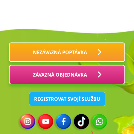
NEZÁVAZNÁ POPTÁVKA
ZÁVAZNÁ OBJEDNÁVKA
REGISTROVAT SVOJÍ SLUŽBU