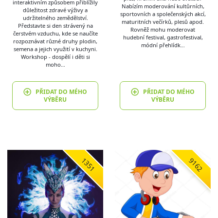
interaktivním způsobem přiblížily
Nabízím moderování kultůrních,
důležitost zdravé výživy a
sportovních a společenských akcí,
udržitelného zemědělství.
maturitních večírků, plesů apod.
Představte si den strávený na
Rovněž mohu moderovat
čerstvém vzduchu, kde se naučíte
hudební festival, gastrofestival,
rozpoznávat různé druhy plodin,
módní přehlídk…
semena a jejich využití v kuchyni.
Workshop - dospělí i děti si
moho…
PŘIDAT DO MÉHO
PŘIDAT DO MÉHO
VÝBĚRU
VÝBĚRU
1351
9162