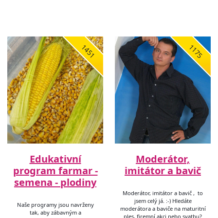
1451
1175
Edukativní
Moderátor,
program farmar -
imitátor a bavič
semena - plodiny
Moderátor, imitátor a bavič , to
jsem celý já. :-) Hledáte
Naše programy jsou navrženy
moderátora a baviče na maturitní
tak, aby zábavným a
ples, firemní akci nebo svatbu?