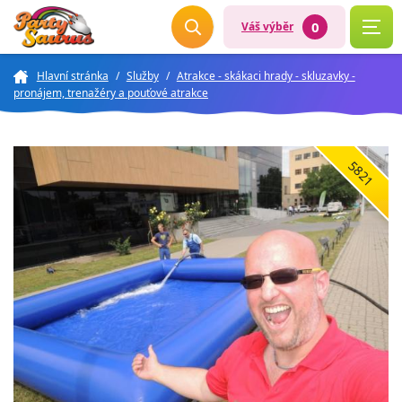
0
Váš výběr
Hlavní stránka
/
Služby
/
Atrakce - skákaci hrady - skluzavky -
pronájem, trenažéry a pouťové atrakce
5821