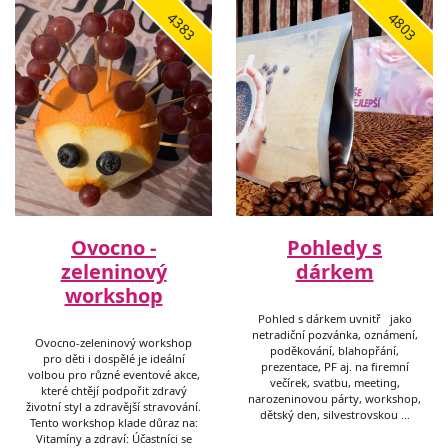
4383
4803
Ovocno -
Pohledy s
zeleninový
dárkem
workshop
Pohled s dárkem uvnitř jako
netradiční pozvánka, oznámení,
Ovocno-zeleninový workshop
poděkování, blahopřání,
pro děti i dospělé je ideální
prezentace, PF aj. na firemní
volbou pro různé eventové akce,
večírek, svatbu, meeting,
které chtějí podpořit zdravý
narozeninovou párty, workshop,
životní styl a zdravější stravování.
dětský den, silvestrovskou …
Tento workshop klade důraz na:
Vitamíny a zdraví: Účastníci se