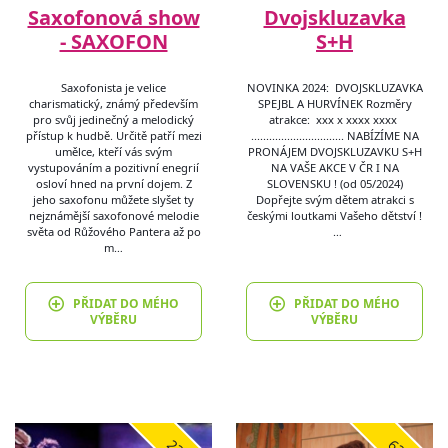
Saxofonová show
Dvojskluzavka
- SAXOFON
S+H
Saxofonista je velice
NOVINKA 2024: DVOJSKLUZAVKA
charismatický, známý především
SPEJBL A HURVÍNEK Rozměry
pro svůj jedinečný a melodický
atrakce: xxx x xxxx xxxx
přístup k hudbě. Určitě patří mezi
............................... NABÍZÍME NA
umělce, kteří vás svým
PRONÁJEM DVOJSKLUZAVKU S+H
vystupováním a pozitivní enegrií
NA VAŠE AKCE V ČR I NA
osloví hned na první dojem. Z
SLOVENSKU ! (od 05/2024)
jeho saxofonu můžete slyšet ty
Dopřejte svým dětem atrakci s
nejznámější saxofonové melodie
českými loutkami Vašeho dětství !
světa od Růžového Pantera až po
…
m…
PŘIDAT DO MÉHO
PŘIDAT DO MÉHO
VÝBĚRU
VÝBĚRU