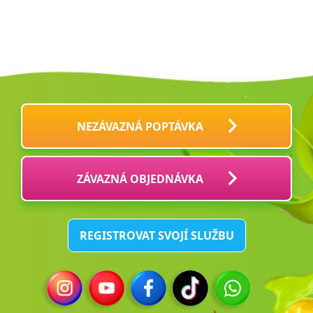
NEZÁVAZNÁ POPTÁVKA
ZÁVAZNÁ OBJEDNÁVKA
REGISTROVAT SVOJÍ SLUŽBU