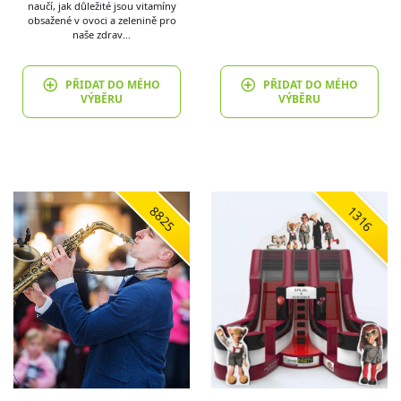
naučí, jak důležité jsou vitamíny
obsažené v ovoci a zelenině pro
naše zdrav…
PŘIDAT DO MÉHO
PŘIDAT DO MÉHO
VÝBĚRU
VÝBĚRU
8825
1316