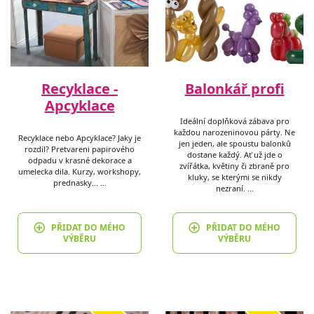
Recyklace -
Balonkář profi
Apcyklace
Ideální doplňková zábava pro
každou narozeninovou párty. Ne
Recyklace nebo Apcyklace? Jaky je
jen jeden, ale spoustu balonků
rozdil? Pretvareni papirového
dostane každý. Ať už jde o
odpadu v krasné dekorace a
zvířátka, květiny či zbraně pro
umelecka dila. Kurzy, workshopy,
kluky, se kterými se nikdy
prednasky... …
nezraní. …
PŘIDAT DO MÉHO
PŘIDAT DO MÉHO
VÝBĚRU
VÝBĚRU