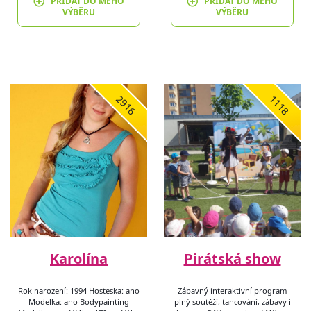
PŘIDAT DO MÉHO
PŘIDAT DO MÉHO
VÝBĚRU
VÝBĚRU
2916
1118
Karolína
Pirátská show
Rok narození: 1994 Hosteska: ano
Zábavný interaktivní program
Modelka: ano Bodypainting
plný soutěží, tancování, zábavy i