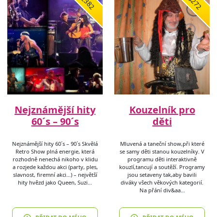
2382
6272
Nejznámější hity
Kouzelník pro
60´s – 90´s
děti
Nejznámější hity 60´s – 90´s Skvělá
Mluvená a taneční show,při které
Retro Show plná energie, která
se samy děti stanou kouzelníky. V
rozhodně nenechá nikoho v klidu
programu děti interaktivně
a rozjede každou akci (party, ples,
kouzlí,tancují a soutěží. Programy
slavnost, firemní akci…) – největší
jsou setaveny tak,aby bavili
hity hvězd jako Queen, Suzi…
diváky všech věkových kategorií.
Na přání div&aa…