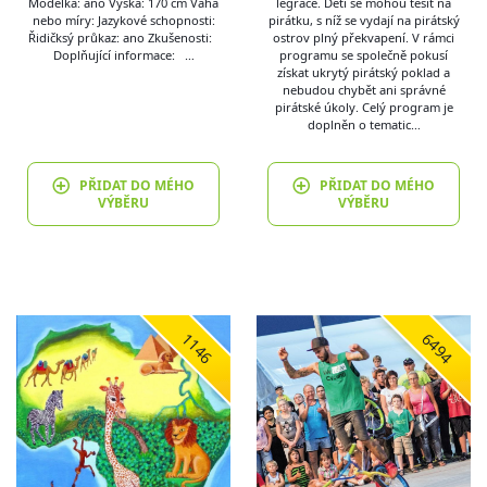
Modelka: ano Výška: 170 cm Váha
legrace. Děti se mohou těšit na
nebo míry: Jazykové schopnosti:
pirátku, s níž se vydají na pirátský
Řidičksý průkaz: ano Zkušenosti:
ostrov plný překvapení. V rámci
Doplňující informace: …
programu se společně pokusí
získat ukrytý pirátský poklad a
nebudou chybět ani správné
pirátské úkoly. Celý program je
doplněn o tematic…
PŘIDAT DO MÉHO
PŘIDAT DO MÉHO
VÝBĚRU
VÝBĚRU
1146
6494