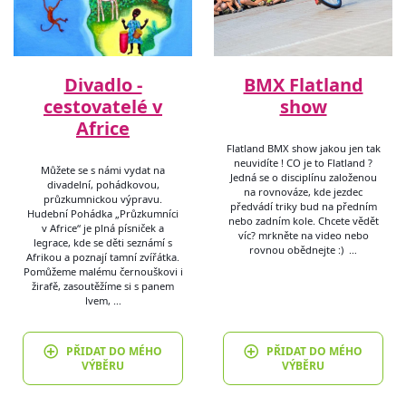
Divadlo -
BMX Flatland
cestovatelé v
show
Africe
Flatland BMX show jakou jen tak
neuvidíte ! CO je to Flatland ?
Můžete se s námi vydat na
Jedná se o disciplínu založenou
divadelní, pohádkovou,
na rovnováze, kde jezdec
průzkumnickou výpravu.
předvádí triky bud na předním
Hudební Pohádka „Průzkumníci
nebo zadním kole. Chcete vědět
v Africe“ je plná písniček a
víc? mrkněte na video nebo
legrace, kde se děti seznámí s
rovnou obědnejte :) …
Afrikou a poznají tamní zvířátka.
Pomůžeme malému černouškovi i
žirafě, zasoutěžíme si s panem
lvem, …
PŘIDAT DO MÉHO
PŘIDAT DO MÉHO
VÝBĚRU
VÝBĚRU