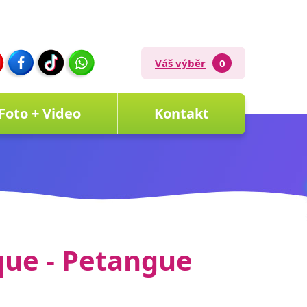
Váš výběr
0
Foto + Video
Kontakt
ue - Petangue