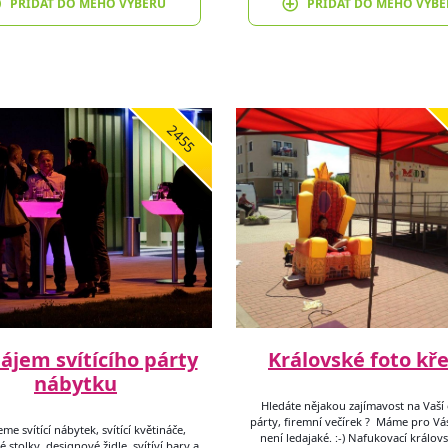
PŘIDAT DO MÉHO VÝBĚRU
PŘIDAT DO MÉHO VÝBĚ
2455
ájem svítícího párty
Královské foto kře
nábytku
Hledáte nějakou zajímavost na Vaší 
párty, firemní večírek ? Máme pro Vás
me svítící nábytek, svítící květináče,
není ledajaké. :-) Nafukovací králov
é stolky, designové židle, svítíví bary a