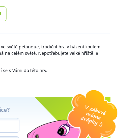
U
 ve světě petanque, tradiční hra v házení koulemi,
ná na celém světě. Nepotřebujete velké hřiště. 8
í se s Vámi do této hry.
íce?