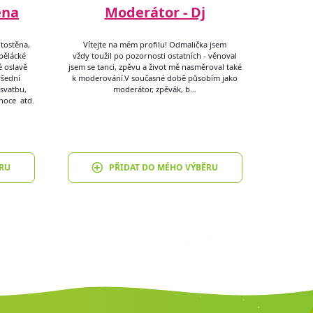
ěna
Moderátor - Dj
tostěna,
Vítejte na mém profilu! Odmalička jsem
spělácké
vždy toužil po pozornosti ostatních - věnoval
é oslavě
jsem se tanci, zpěvu a život mě nasměroval také
všední
k moderování.​ V současné době působím jako
svatbu,
moderátor, zpěvák, b…
onoce atd.
RU
PŘIDAT DO MÉHO VÝBĚRU