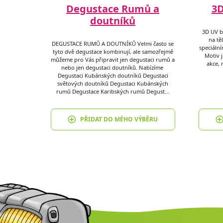
Degustace Rumů a
3D
doutníků
3D UV b
na tě
DEGUSTACE RUMŮ A DOUTNÍKŮ Velmi často se
speciáln
tyto dvě degustace kombinují, ale samozřejmě
Motiv j
můžeme pro Vás připravit jen degustaci rumů a
akce, 
nebo jen degustaci doutníků. Nabízíme
Degustaci Kubánských doutníků Degustaci
světových doutníků Degustaci Kubánských
rumů Degustace Karibských rumů Degust…
PŘIDAT DO MÉHO VÝBĚRU