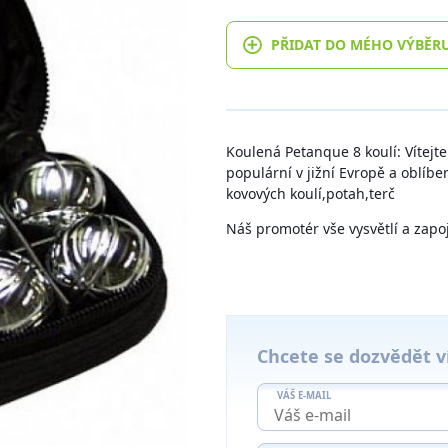
PŘIDAT DO MÉHO VÝBĚR
Koulená Petanque 8 koulí: Vítejte
populární v jižní Evropě a oblíbe
kovových koulí,potah,terč
Náš promotér vše vysvětlí a zapoj
Chcete se dozvědět v
VÁŠ E-MAIL