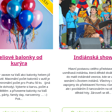
1531
eliové balonky od
Indiánská sho
kurýra
Hlavní postavou celého představe
usměvavá indiánka, která dětské divá
 zaveze na Vaší akci balonky heliem již
do malé indiánské vesnice, kde se 
té. Maximální počet balonků v autě je
seznámí s životem indiánů. Všechny d
minimální počet pro Prahu 50 ks. (jiná
zapojeny do představení formou různ
le dohody). Vyberte si barvu, počet a
ale i povídáním či tancováním na o
éééém a přivezeme balonky na Vaší
dětské hity. Zároveň se dě…
, párty, family day, narozeniny .... :-)
Pok…