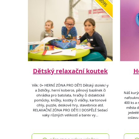
6095
Dětský relaxační koutek
H
Věk: 0+ HERNÍ ZÓNA PRO DĚTI Dětský stolek/-y
a židličky, herní koberce, pěnový bazének či
Náš kurýr
ohrádka pro batolata, hračky či didaktické
nafouknu
pomůcky, knížky, kostky či vláčky, kartonové
400 ks a 
cihly, puzzle, deskové hry, stavebnice atd.
města d
RELAXAČNÍ ZÓNA PRO DĚTI I DOSPĚLÉ Sedací
jedeéé
vaky různých velikostí a barev vy…
oslavu 