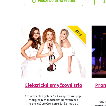
PŘIDAT DO MÉHO VÝBĚRU
8125
Elektrické smyčcové trio
Pron
Crossover slavných hitů z klasiky, rocku i popu
v originálních moderních úpravách pro
Půjčuje
elektrické smyčce, konkrétně 2 housle a
koktejlov