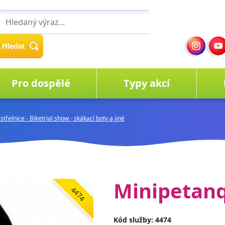
Hledat
Pro dospělé
Typy akcí
 střelnice - Biketrial show - skákací boty a jiné
Minipetanq
4474
Kód služby: 4474