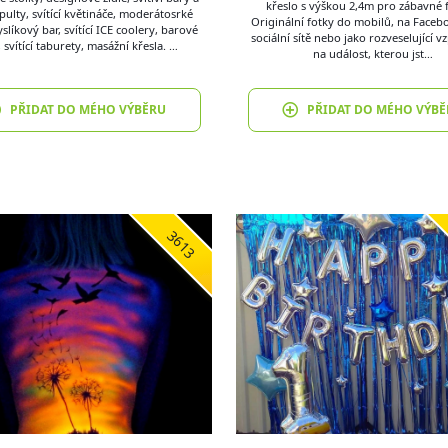
křeslo s výškou 2,4m pro zábavné f
pulty, svítící květináče, moderátosrké
Originální fotky do mobilů, na Facebo
yslíkový bar, svítící ICE coolery, barové
sociální sítě nebo jako rozveselující 
, svítící taburety, masážní křesla. …
na událost, kterou jst…
PŘIDAT DO MÉHO VÝBĚRU
PŘIDAT DO MÉHO VÝBĚ
3613