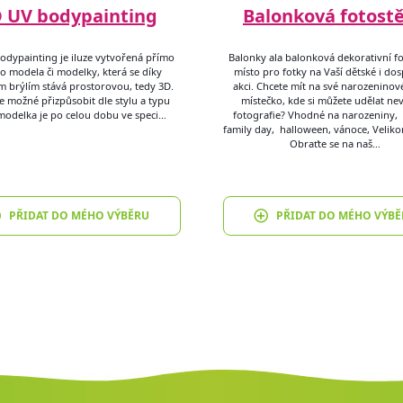
 UV bodypainting
Balonková fotost
odypainting je iluze vytvořená přímo
Balonky ala balonková dekorativní fo
lo modela či modelky, která se díky
místo pro fotky na Vaší dětské i do
ím brýlím stává prostorovou, tedy 3D.
akci. Chcete mít na své narozeninov
e možné přizpůsobit dle stylu a typu
místečko, kde si můžete udělat ne
modelka je po celou dobu ve speci…
fotografie? Vhodné na narozeniny, 
family day, halloween, vánoce, Velik
Obraťte se na naš…
PŘIDAT DO MÉHO VÝBĚRU
PŘIDAT DO MÉHO VÝBĚ