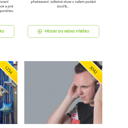
ocení.
představení: světelná show v našem podání
ok a jiné
bouř&…
vzpomínku
RU
PŘIDAT DO MÉHO VÝBĚRU
1254
3042