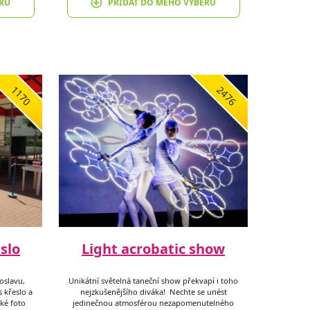
RU
PŘIDAT DO MÉHO VÝBĚRU
1170
2476
slo
Light acrobatic show
oslavu,
Unikátní světelná taneční show překvapí i toho
 křeslo a
nejzkušenějšího diváka! Nechte se unést
ské foto
jedinečnou atmosférou nezapomenutelného