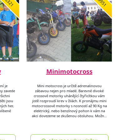
8321
9951
w
Minimotocross
ní je
Mini motocross je určitě adrenalinovou
ky zavede
zábavou nejen pro mladé. Barevné divoké
všichni
crossové motorky uhánějící čtyřicítkou vám
ěti jsou
jistě rozproudí krev v žilách. K pronájmu mini
ých her,
motocrossové motorky s nosností až 90 Kg na
blíbené
elektrický, nebo benzínový pohon k vám na
akci dovezeme se zkušenou obsluhou. Možn…