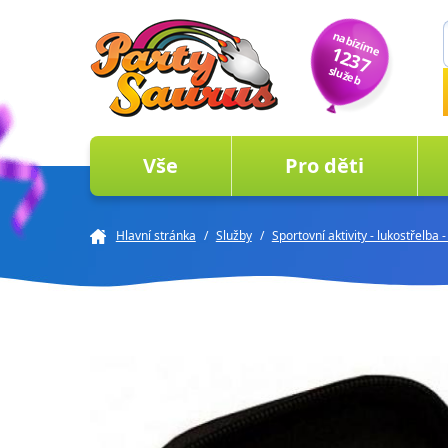
nabízíme
1237
služeb
Vše
Pro děti
Hlavní stránka
/
Služby
/
Sportovní aktivity - lukostřelba -