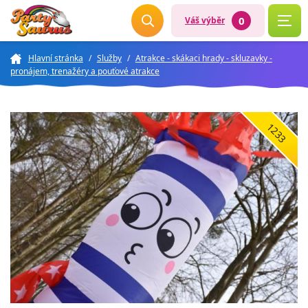
0
Váš výběr
Hlavní stránka
/
Služby
/
Atrakce - skákaci hrady - skluzavky -
pronájem, trenažéry a pouťové atrakce
1233