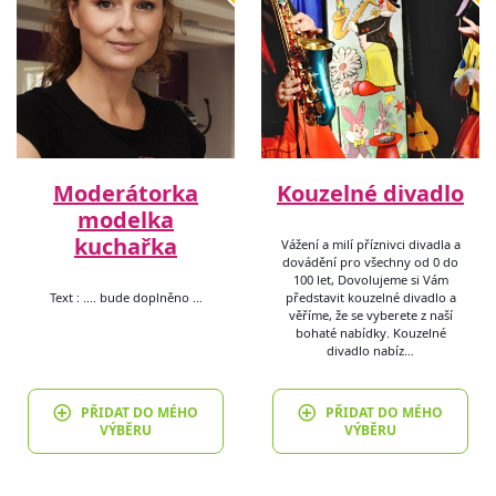
Moderátorka
Kouzelné divadlo
modelka
kuchařka
Vážení a milí příznivci divadla a
dovádění pro všechny od 0 do
100 let, Dovolujeme si Vám
Text : .... bude doplněno …
představit kouzelné divadlo a
věříme, že se vyberete z naší
bohaté nabídky. Kouzelné
divadlo nabíz…
PŘIDAT DO MÉHO
PŘIDAT DO MÉHO
VÝBĚRU
VÝBĚRU