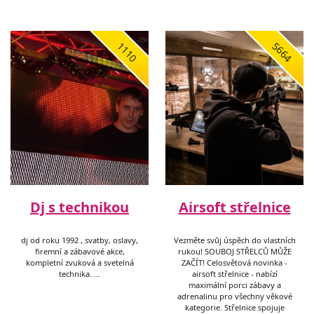
1110
5664
Dj s technikou
Airsoft střelnice
dj od roku 1992 , svatby, oslavy,
Vezměte svůj úspěch do vlastních
firemní a zábavové akce,
rukou! SOUBOJ STŘELCŮ MŮŽE
kompletní zvuková a svetelná
ZAČÍT! Celosvětová novinka -
technika. …
airsoft střelnice - nabízí
maximální porci zábavy a
adrenalinu pro všechny věkové
kategorie. Střelnice spojuje