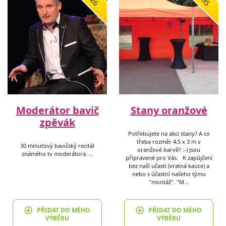
Moderátor bavič
Stany oranžové
zpěvák
Potřebujete na akci stany? A co
třeba rozměr 4,5 x 3 m v
30 minutový bavičský recitál
oranžové barvě? :-) Jsou
známého tv moderátora. …
připravené pro Vás. K zapůjčení
bez naší učasti (vratná kauce) a
nebo s účastní našeho týmu
"montáž". "M…
PŘIDAT DO MÉHO
PŘIDAT DO MÉHO
VÝBĚRU
VÝBĚRU