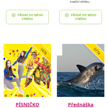
tradiční střelbu…
PŘIDAT DO MÉHO
PŘIDAT DO MÉHO
VÝBĚRU
VÝBĚRU
1476
5774
PÍSNIČKO
Přednáška