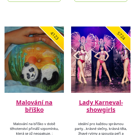
4123
5724
Malování na
Lady Karneval-
bříško
showgirls
Malování na bříško v době
ideální pro každou správnou
těhotenství přináší vzpomínku,
party...krásné slečny, krásná těla,
která se již neopakuje. :
žhavé rytmy a spousta peří a