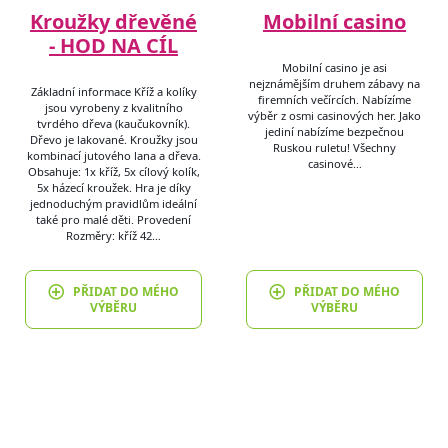
Kroužky dřevěné
Mobilní casino
- HOD NA CÍL
Mobilní casino je asi
nejznámějším druhem zábavy na
Základní informace Kříž a kolíky
firemních večírcích. Nabízíme
jsou vyrobeny z kvalitního
výběr z osmi casinových her. Jako
tvrdého dřeva (kaučukovník).
jediní nabízíme bezpečnou
Dřevo je lakované. Kroužky jsou
Ruskou ruletu! Všechny
kombinací jutového lana a dřeva.
casinové…
Obsahuje: 1x kříž, 5x cílový kolík,
5x házecí kroužek. Hra je díky
jednoduchým pravidlům ideální
také pro malé děti. Provedení
Rozměry: kříž 42…
PŘIDAT DO MÉHO
PŘIDAT DO MÉHO
VÝBĚRU
VÝBĚRU