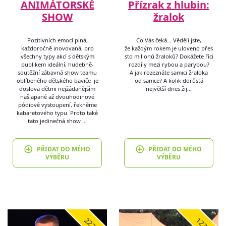
ANIMÁTORSKÉ
Přízrak z hlubin:
SHOW
žralok
Pozitivních emocí plná,
Co Vás čeká… Věděli jste,
každoročně inovovaná, pro
že každým rokem je uloveno přes
všechny typy akcí s dětským
sto milionů žraloků? Dokážete říci
publikem ideální, hudebně-
rozdíly mezi rybou a parybou?
soutěžní zábavná show teamu
A jak rozeznáte samici žraloka
oblíbeného dětského baviče je
od samce? A kolik dorůstá
doslova dětmi nejžádanějším
největší dnes žij…
našlapané až dvouhodinové
pódiové vystoupení, řekněme
kabaretového typu. Proto také
tato jedinečná show …
PŘIDAT DO MÉHO
PŘIDAT DO MÉHO
VÝBĚRU
VÝBĚRU
2226
1235