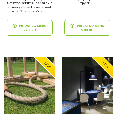
Očekávání přírůstku do rodiny je
třpytek... …
překrásný okamžik v životě každé
ženy. Nejvhodnějš&iacut…
PŘIDAT DO MÉHO
PŘIDAT DO MÉHO
VÝBĚRU
VÝBĚRU
1295
7326