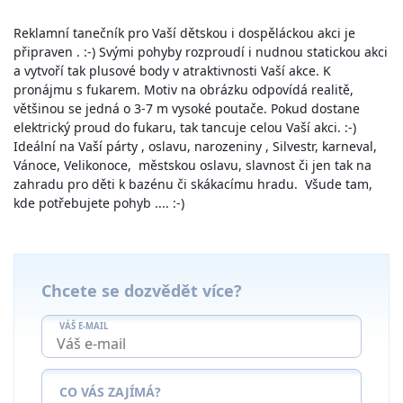
Reklamní tanečník pro Vaší dětskou i dospěláckou akci je
připraven . :-) Svými pohyby rozproudí i nudnou statickou akci
a vytvoří tak plusové body v atraktivnosti Vaší akce. K
pronájmu s fukarem. Motiv na obrázku odpovídá realitě,
většinou se jedná o 3-7 m vysoké poutače. Pokud dostane
elektrický proud do fukaru, tak tancuje celou Vaší akci. :-)
Ideální na Vaší párty , oslavu, narozeniny , Silvestr, karneval,
Vánoce, Velikonoce, městskou oslavu, slavnost či jen tak na
zahradu pro děti k bazénu či skákacímu hradu. Všude tam,
kde potřebujete pohyb .... :-)
Chcete se dozvědět více?
VÁŠ E-MAIL
CO VÁS ZAJÍMÁ?