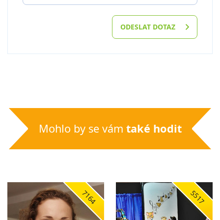
ODESLAT DOTAZ
Mohlo by se vám
také hodit
7164
5517