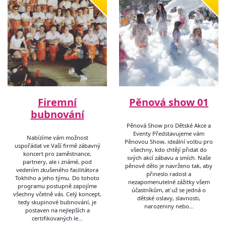
Firemní
Pěnová show 01
bubnování
Pěnová Show pro Dětské Akce a
Eventy Představujeme vám
Nabízíme vám možnost
Pěnovou Show, ideální volbu pro
uspořádat ve Vaší firmě zábavný
všechny, kdo chtějí přidat do
koncert pro zaměstnance,
svých akcí zábavu a smích. Naše
partnery, ale i známé, pod
pěnové dělo je navrženo tak, aby
vedením zkušeného facilitátora
přineslo radost a
Tokhiho a jeho týmu. Do tohoto
nezapomenutelné zážitky všem
programu postupně zapojíme
účastníkům, ať už se jedná o
všechny včetně vás. Celý koncept,
dětské oslavy, slavnosti,
tedy skupinové bubnování, je
narozeniny nebo…
postaven na nejlepších a
certifikovaných le…