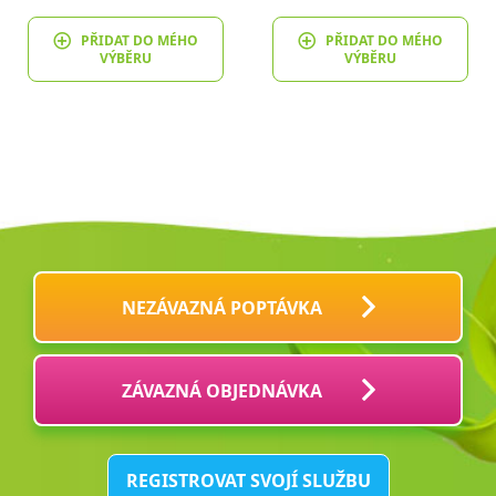
PŘIDAT DO MÉHO
PŘIDAT DO MÉHO
VÝBĚRU
VÝBĚRU
NEZÁVAZNÁ POPTÁVKA
ZÁVAZNÁ OBJEDNÁVKA
REGISTROVAT SVOJÍ SLUŽBU