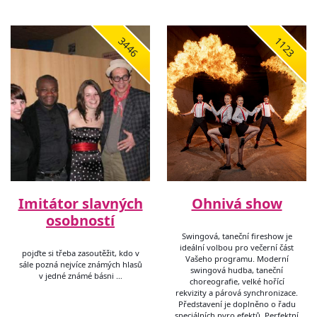
3446
1123
Imitátor slavných
Ohnivá show
osobností
Swingová, taneční fireshow je
ideální volbou pro večerní část
pojďte si třeba zasoutěžit, kdo v
Vašeho programu. Moderní
sále pozná nejvíce známých hlasů
swingová hudba, taneční
v jedné známé básni …
choreografie, velké hořící
rekvizity a párová synchronizace.
Představení je doplněno o řadu
speciálních pyro efektů. Perfektní