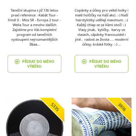
Taneční skupina s již 13ti letou
Copánky a účesy pro velké holky i
praxí reference: -Kabát Tour -
malé holčičky na Vaší akci. :-) Naší
Xindl X - Miss SR - Evropa 2 tour -
hairstylistky udělají maximum. :-)
Wella Tour a mnoho dalších
Každý chlap se za Vámi otočí :-)
Zajistíme pro Vás kompletní
Vlasy jinak, kytičky, barvy ve
program od tanečních
vlasech, cápánky francouzské i
vystoupení nejrozmanitějších
jiné , radost ze života .... moderní
ž&aa…
účesy, kráské fotky. :-) …
PŘIDAT DO MÉHO
PŘIDAT DO MÉHO
VÝBĚRU
VÝBĚRU
5335
3806