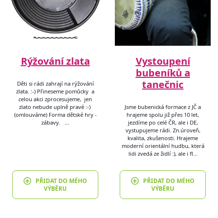
Rýžování zlata
Vystoupení
bubeníků a
tanečnic
Děti si rádi zahrají na rýžování
zlata. :-) Přineseme pomůcky a
celou akci zprocesujeme, jen
zlato nebude uplně pravé :-)
Jsme bubenická formace z JČ a
(omlouváme) Forma dětské hry -
hrajeme spolu již přes 10 let,
zábavy. …
jezdíme po celé ČR, ale i DE,
vystupujeme rádi. Zn.úroveň,
kvalita, zkušenosti. Hrajeme
moderní orientální hudbu, která
lidi zvedá ze židlí :), ale i fl…
PŘIDAT DO MÉHO
PŘIDAT DO MÉHO
VÝBĚRU
VÝBĚRU