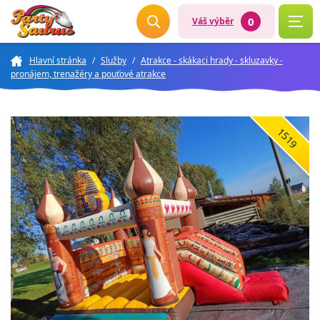
0
Váš výběr
Hlavní stránka
/
Služby
/
Atrakce - skákaci hrady - skluzavky -
pronájem, trenažéry a pouťové atrakce
1519