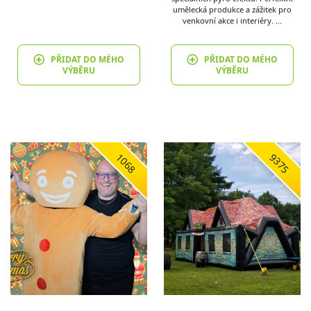
umělecká produkce a zážitek pro
venkovní akce i interiéry. …
PŘIDAT DO MÉHO
PŘIDAT DO MÉHO
VÝBĚRU
VÝBĚRU
1068
9375