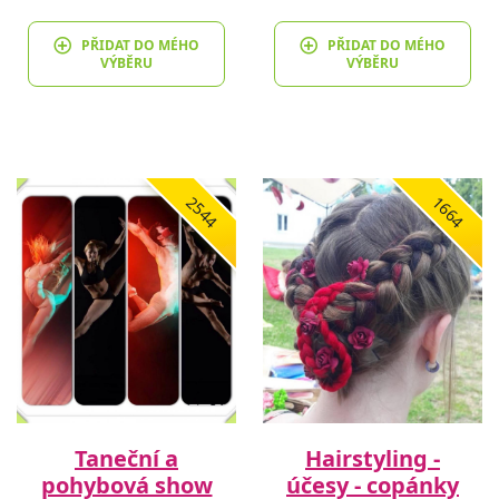
PŘIDAT DO MÉHO
PŘIDAT DO MÉHO
VÝBĚRU
VÝBĚRU
2544
1664
Taneční a
Hairstyling -
pohybová show
účesy - copánky