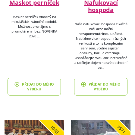
Maskot perníček
Nafukovací
hospoda
Maskot perníček vhodný na
mikulášské i vánoční období.
Naše nafukovací hospoda z každé
Možnost pronájmu s
Vaší akce udělá
promotérem i bez. NOVINKA
nezapomenutelnou událost.
2020 …
Nabízíme více hospod, různých
velikostí a to i s kompletním
servisem, včetně zajištění
obsluhy, baru a cateringu.
Uspořádejte svou akci netradičně
a udělejte dojem na své obchodní
pa…
PŘIDAT DO MÉHO
PŘIDAT DO MÉHO
VÝBĚRU
VÝBĚRU
1045
9571