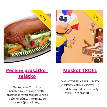
4291
1260
Pečené prasátko -
Maskot TROLL
selátko
MASKOT VESELÝ TROLL PÁRTY
KLOKOČKA SE NA VÁS TĚŠÍ. :-)
Nabízíme na Vaší akci -
Pro děti, pro radost, na párty,
narozeniny - oslavu či svatbu
oslavu, pro srandu .... …
prasátko (pravou zabijačku) nebo
pečené selátko. Informujte se
prosím. Výjezd z Prahy. …