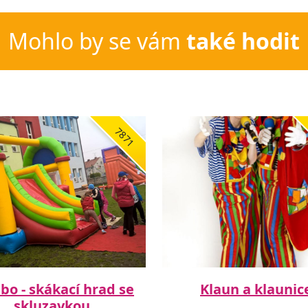
Mohlo by se vám
také hodit
7871
o - skákací hrad se
Klaun a klaunic
skluzavkou