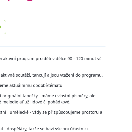
U
raktivní program pro děti v délce 90 - 120 minut vč.
 aktivně soutěží, tancují a jsou vtaženi do programu.
jeme aktuálnímu období/tématu.
 originální tanečky - máme i vlastní písničky, ale
melodie ať už lidové či pohádkové.
stní i umělecké - vždy se přizpůsobujeme prostoru a
i dospěláky, takže se baví všichni účastníci.