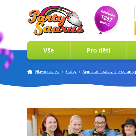
nabízíme
1237
služeb
Vše
Pro děti
Hlavní stránka
/
Služby
/
Animátoři - zábavné programy p