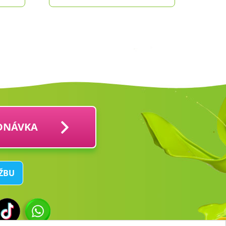
DNÁVKA
UŽBU