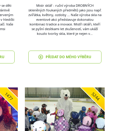
 se děti
Mistr sklář - ruční výroba DROBNÝCH
dánlivě
skleněných foukaných předmětů jako jsou např.
 červeným
zvířátka, květiny, ozdoby ... Naše výroba skla na
v hledišti
eventové akci představuje dokonalou
ačí. Vaše
kombinaci tradice a inovace. Mistři skláři, kteří
ýmsi
se pyšní desítkami let zkušeností, vám ukáží
kouzlo tvorby skla, které je nejen v…
RU
PŘIDAT DO MÉHO VÝBĚRU
1477
5244