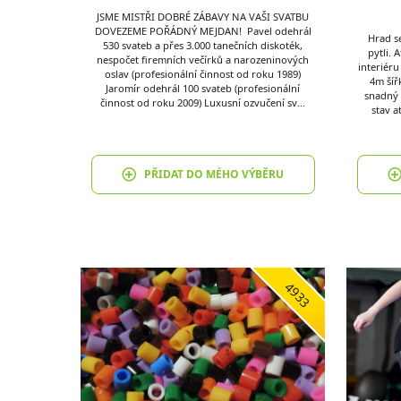
JSME MISTŘI DOBRÉ ZÁBAVY NA VAŠI SVATBU
DOVEZEME POŘÁDNÝ MEJDAN! Pavel odehrál
Hrad s
530 svateb a přes 3.000 tanečních diskoték,
pytli.
nespočet firemních večírků a narozeninových
interiéru
oslav (profesionální činnost od roku 1989)
4m šíř
Jaromír odehrál 100 svateb (profesionální
snadný 
činnost od roku 2009) Luxusní ozvučení sv…
stav a
PŘIDAT DO MÉHO VÝBĚRU
4933