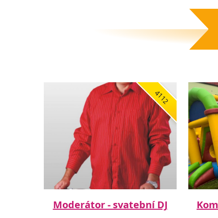
4112
Moderátor - svatební DJ
Komb