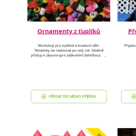
Ornamenty z ťuplíků
Př
Workshop pro trpělivé ä kreativní děti.
Přijedu
Tématicky lze realizovat po celý rok. Ideálně
přístup k zásuvce (pro zaškvaření žehličkou). …
PŘIDAT DO MÉHO VÝBĚRU