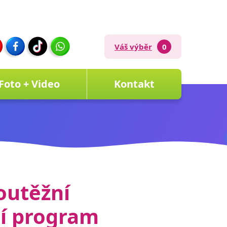
Váš výběr
0
Foto + Video
Kontakt
outěžní
ní program