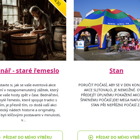
1430
nář - staré řemeslo
Stan
tavte si, jak se vaše eventová akce
PORUČIT POČASÍ, ABY SE V DEN KON
í v nezapomenutelný zážitek, který
AKCE SLITOVALO, JE NEMOŽNÉ. 
 vaše hosty zpět v čase. Bednářství,
PŘEDEJÍT ÚPLNÉMU POKAŽENÍ AKC
ylé řemeslo, které spojuje tradici s
ŠPATNÉMU POČASÍ JDE! MEGA NAF
m, je přesně tím, co dodá vaší akci
STAN PŘI NEPŘÍZNI POČASÍ 
tický nádech historie a originality.
byli klíčovými postavami v minulosti,
v…
PŘIDAT DO MÉHO VÝBĚRU
PŘIDAT DO MÉHO VÝBĚ