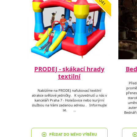
7041
PRODEJ - skákací hrady
Bed
textilní
Předs
proměn
Nabízíme na PRODEJ nafukovací textilní
přenese
atrakce světové jedničky. K vyzvednutí u nás v
starob
kanceláři Praha 7 - Holešovice nebo kurýrní
umění
službou na Vámi zadanou adresu . Informujte
auten
se. …
Bednáři 
PŘIDAT DO MÉHO VÝBĚRU