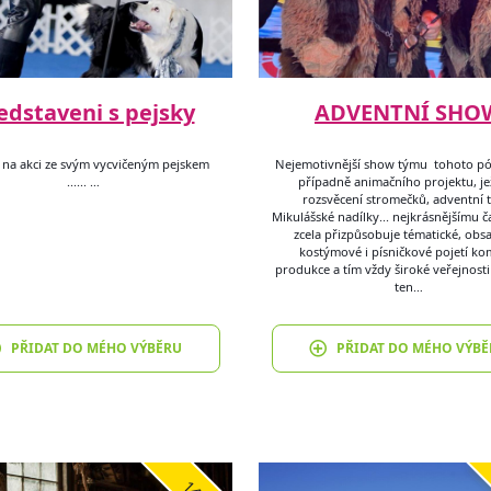
edstaveni s pejsky
ADVENTNÍ SHO
 na akci ze svým vycvičeným pejskem
Nejemotivnější show týmu tohoto p
...... …
případně animačního projektu, je
rozsvěcení stromečků, adventní t
Mikulášské nadílky... nejkrásnějšímu č
zcela přizpůsobuje tématické, obs
kostýmové i písničkové pojetí ko
produkce a tím vždy široké veřejnost
ten…
PŘIDAT DO MÉHO VÝBĚRU
PŘIDAT DO MÉHO VÝBĚ