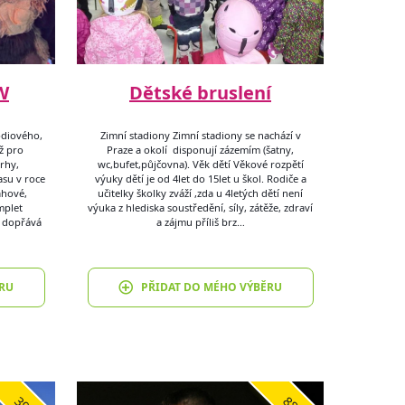
W
Dětské bruslení
ódiového,
Zimní stadiony Zimní stadiony se nachází v
ž pro
Praze a okolí disponují zázemím (šatny,
rhy,
wc,bufet,půjčovna). Věk dětí Věkové rozpětí
asu v roce
výuky dětí je od 4let do 15let u škol. Rodiče a
ahové,
učitelky školky zváží ,zda u 4letých dětí není
mplet
výuka z hlediska soustředění, síly, zátěže, zdraví
i dopřává
a zájmu příliš brz…
RU
PŘIDAT DO MÉHO VÝBĚRU