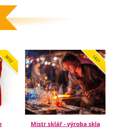
3652
1421
e
Mistr sklář - výroba skla