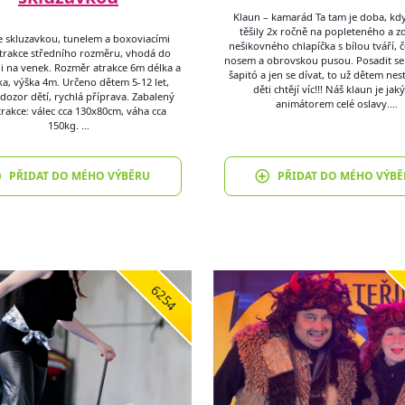
Klaun – kamarád Ta tam je doba, kdy
těšily 2x ročně na popleteného a z
e skluzavkou, tunelem a boxoviacími
nešikovného chlapíčka s bílou tváří,
 Atrakce středního rozměru, vhodá do
nosem a obrovskou pusou. Posadit se 
 i na venek. Rozměr atrakce 6m délka a
šapitó a jen se dívat, to už dětem nest
ka, výška 4m. Určeno dětem 5-12 let,
děti chtějí víc!!! Náš klaun je jak
dozor dětí, rychlá příprava. Zabalený
animátorem celé oslavy.…
trakce: válec cca 130x80cm, váha cca
150kg. …
PŘIDAT DO MÉHO VÝBĚRU
PŘIDAT DO MÉHO VÝBĚ
6254