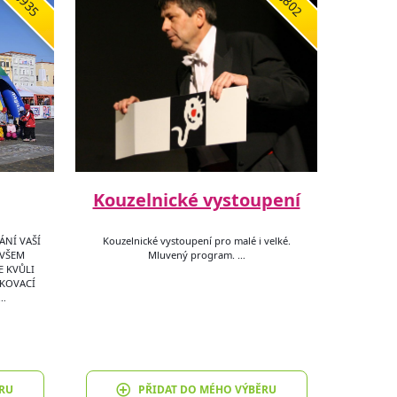
3935
8802
Kouzelnické vystoupení
ÁNÍ VAŠÍ
Kouzelnické vystoupení pro malé i velké.
OVŠEM
Mluvený program. …
E KVŮLI
UKOVACÍ
Z…
RU
PŘIDAT DO MÉHO VÝBĚRU