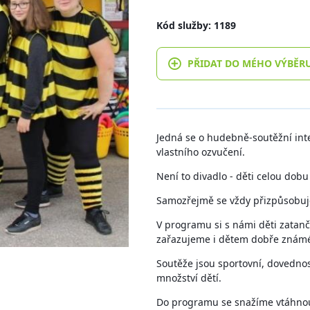
Kód služby: 1189
PŘIDAT DO MÉHO VÝBĚR
Jedná se o hudebně-soutěžní inte
vlastního ozvučení.
Není to divadlo - děti celou dobu
Samozřejmě se vždy přizpůsobu
V programu si s námi děti zatančí
zařazujeme i dětem dobře známé 
Soutěže jsou sportovní, dovedno
množství dětí.
Do programu se snažíme vtáhnout 