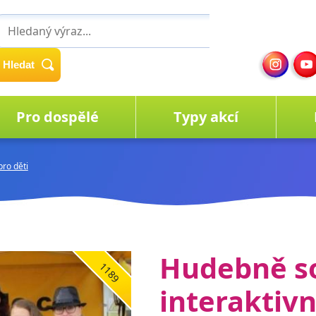
Hledat
Pro dospělé
Typy akcí
ro děti
Hudebně s
1189
interaktiv