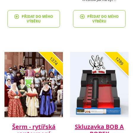
PŘIDAT DO MÉHO
PŘIDAT DO MÉHO
VÝBĚRU
VÝBĚRU
1374
1289
Šerm - rytířská
Skluzavka BOB A