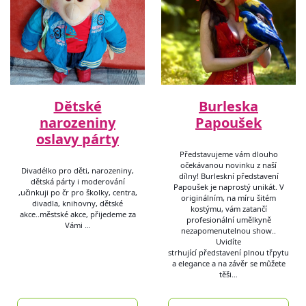
Dětské
Burleska
narozeniny
Papoušek
oslavy párty
Představujeme vám dlouho
očekávanou novinku z naší
Divadélko pro děti, narozeniny,
dílny! Burleskní představení
dětská párty i moderování
Papoušek je naprostý unikát. V
,učinkuji po čr pro školky, centra,
originálním, na míru šitém
divadla, knihovny, dětské
kostýmu, vám zatančí
akce..městské akce, přijedeme za
profesionální umělkyně
Vámi …
nezapomenutelnou show..
Uvidíte
strhující představení plnou třpytu
a elegance a na závěr se můžete
těši…