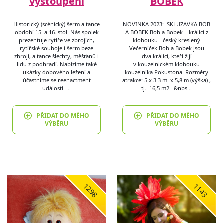
vystoupení
BOBEK
Historický (scénický) šerm a tance
NOVINKA 2023: SKLUZAVKA BOB
období 15. a 16. stol. Nás spolek
A BOBEK Bob a Bobek – králíci z
prezentuje rytíře ve zbrojích,
klobouku - český kreslený
rytířské souboje i šerm beze
Večerníček Bob a Bobek jsou
zbrojí, a tance šlechty, měšťanů i
dva králíci, kteří žijí
lidu z podhradí. Nabízíme také
v kouzelnickém klobouku
ukázky dobového ležení a
kouzelníka Pokustona. Rozměry
účastníme se reenactment
atrakce: 5 x 3.3 m x 5,8 m (výška) ,
událostí. …
tj. 16,5 m2 &nbs…
PŘIDAT DO MÉHO
PŘIDAT DO MÉHO
VÝBĚRU
VÝBĚRU
1298
1143