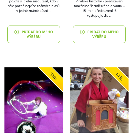
pojďte si třeba zasoutěžit, kdo v
Pirátské historky - představení
sále pozná nejvíce známých hlasů
tanečního šermířského divadla -
v jedné známé básni …
15 min představení 6
vystupujících. …
PŘIDAT DO MÉHO
PŘIDAT DO MÉHO
VÝBĚRU
VÝBĚRU
8381
1438