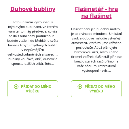
Duhové bubliny
Flašinetář - hra
na flašinet
Toto unikátní vystoupení s
mýdlovými bublinami, ve kterém
Flašinet není jen hudební nástroj,
vám tento mág předvede, co vše
je to brána do minulosti. Unikátní
se dá s bublinami podniknout…
zvuk a dobové melodie vytvářejí
budete vtaženi do křehkého světa
atmosféru, která zaujme každého
barev a třpytu mýdlových bublin
posluchače. Ať už plánujete
v nejrůznějších
historickou akci, svatbu nebo
velikostech,obměnách a tvarech...
firemní večírek, flašinetář přinese
bubliny kouřové, obří, duhové a
kouzlo starých časů přímo na
spoustu dalších triků. Toto…
vaše pódium. Interaktivní
vystoupení navíc …
PŘIDAT DO MÉHO
PŘIDAT DO MÉHO
VÝBĚRU
VÝBĚRU