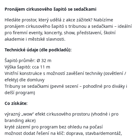
Pronájem cirkusového šapitó se sedačkami
Hledáte prostor, který udělá z akce zážitek? Nabízíme
pronájem cirkusového šapitó s tribunou a sedačkami – ideální
pro firemní eventy, koncerty, show, představení, školní
akademie i městské slavnosti.
Technické údaje (dle podkladů):
Šapitó průměr: Ø 32 m
Výška šapitó: cca 11 m
Vnitřní konstrukce s možností zavěšení techniky (osvětlení /
efekty) dle domluvy
Tribuny se sedačkami (pevné sezení – pohodlné pro diváky i
delší program)
Co získáte:
výrazný „wow“ efekt cirkusového prostoru (vhodné i pro
branding akce)
kryté zázemí pro program bez ohledu na počasí
možnost dodat řešení na klíč: doprava, stavba/demontáž,