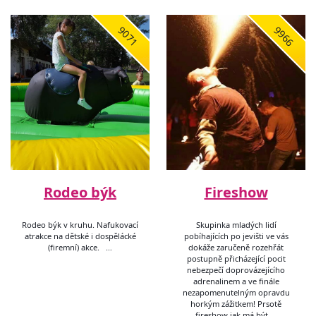
9071
9966
Rodeo býk
Fireshow
Rodeo býk v kruhu. Nafukovací
Skupinka mladých lidí
atrakce na dětské i dospělácké
pobíhajících po jevišti ve vás
(firemní) akce. …
dokáže zaručeně rozehřát
postupně přicházející pocit
nebezpečí doprovázejícího
adrenalinem a ve finále
nezapomenutelným opravdu
horkým zážitkem! Prsotě
fireshow jak má být …