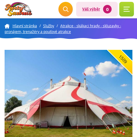
0
Váš výběr
Hlavní stránka
/
Služby
/
Atrakce - skákaci hrady - skluzavky -
pronájem, trenažéry a pouťové atrakce
1509