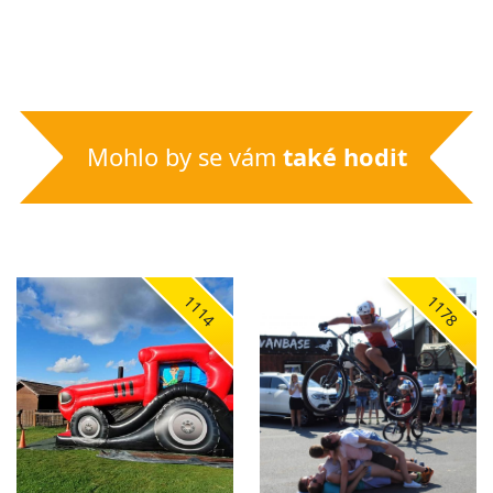
Mohlo by se vám
také hodit
1114
1178