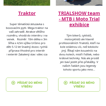
Traktor
TRIALSHOW team
- MTB i Moto Trial
exhibice
Super tématícká skluzavka s
boxovacími pytli. Mega traktor na
vaší zahradě. Atrakce většího
rozměru, vhodá do interiéru i na
Tým bikerů, cyklistů,
venek. Rozměr: 10m délka x 3m
motocyklistů ale hlavně
šířka x 4,5m výška Určeno pro
profesionálních Trialistů, kteří na
děti 5-12 let Snadný dozor, rychlá
kole zvládnou víc, než kdokoliv
příprava Vhodné pro interiér
jiný. Říkají nám kouzelníci na
i exteriér Zabalený stav: válec cca
dvou kolech, mistři řidítek, nebo
…
králové techniky. Nás ale prostě
jen baví jezdit přes překážky. V
našich řadách jsou legendy
tohoto sportu jako mno…
PŘIDAT DO MÉHO
PŘIDAT DO MÉHO
VÝBĚRU
VÝBĚRU