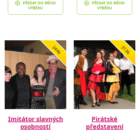
PŘIDAT DO MÉHO
PŘIDAT DO MÉHO
VÝBĚRU
VÝBĚRU
3446
3136
Imitátor slavných
Pirátské
osobností
představení