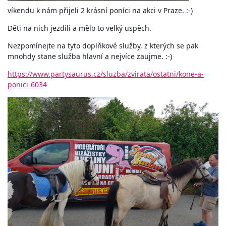
víkendu k nám přijeli 2 krásní poníci na akci v Praze. :-)
Děti na nich jezdili a mělo to velký uspěch.
Nezpomínejte na tyto doplňkové služby, z kterých se pak
mnohdy stane služba hlavní a nejvíce zaujme. :-)
https://www.partysaurus.cz/sluzba/zvirata/ostatni/kone-a-
ponici-6034