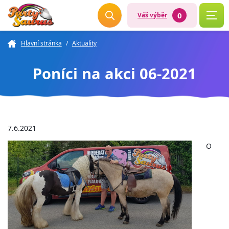
0
Váš výběr
Hlavní stránka
/
Aktuality
Poníci na akci 06-2021
7.6.2021
O