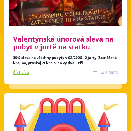
Valentýnská únorová sleva na
pobyt v jurtě na statku
39% sleva na všechny pobyty v 02/2026 - 2 jurty Zasněžená
krajina, praskající krb a jen vy dva. Při…
Číst více
4.2.2026