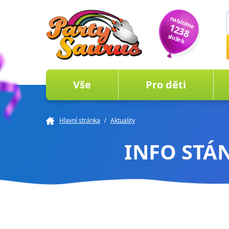
nabízíme
1238
služeb
Vše
Pro děti
Hlavní stránka
/
Aktuality
INFO STÁN