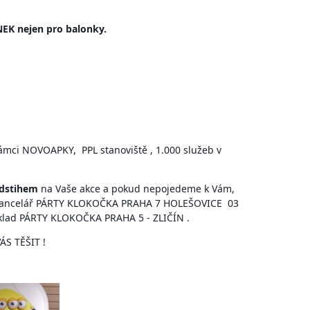
EK nejen pro balonky.
ámci NOVOAPKY, PPL stanoviště , 1.000 služeb v
edstihem
na Vaše akce a pokud nepojedeme k Vám,
2 kancelář PÁRTY KLOKOČKA PRAHA 7 HOLEŠOVICE 03
 sklad PÁRTY KLOKOČKA PRAHA 5 - ZLIČÍN .
S TĚŠIT !