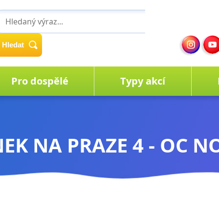
Hledat
Pro dospělé
Typy akcí
EK NA PRAZE 4 - OC 