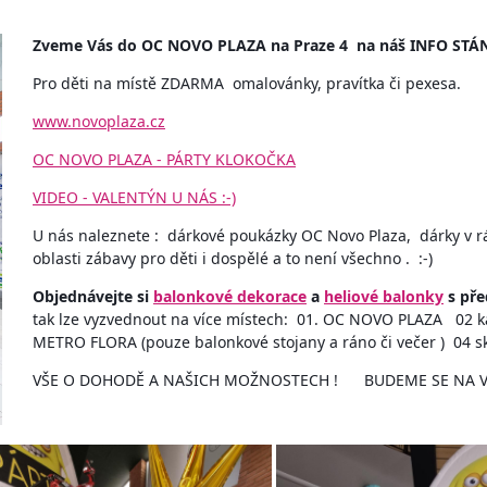
Zveme Vás do OC NOVO PLAZA na Praze 4 na náš INFO STÁN
Pro děti na místě ZDARMA omalovánky, pravítka či pexesa.
www.novoplaza.cz
OC NOVO PLAZA - PÁRTY KLOKOČKA
VIDEO - VALENTÝN U NÁS :-)
U nás naleznete : dárkové poukázky OC Novo Plaza, dárky v r
oblasti zábavy pro děti i dospělé a to není všechno . :-)
Objednávejte si
balonkové dekorace
a
heliové balonky
s př
tak lze vyzvednout na více místech: 01. OC NOVO PLAZA 0
METRO FLORA (pouze balonkové stojany a ráno či večer ) 04
VŠE O DOHODĚ A NAŠICH MOŽNOSTECH ! BUDEME SE NA VÁ