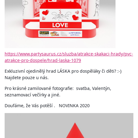
https://www.partysaurus.cz/sluzba/atrakce-skakaci-hrady/pvc-
atrakce-pro-dospele/hrad-laska-1079
Exkluzivní ojedinělý hrad LÁSKA pro dospěláky či děti? :-)
Najdete pouze u nás.
Pro krásné zamilované fotografie: svatba, Valentýn,
seznamovací večírky a jiné.
Doufáme, že Vás potěší . NOVINKA 2020