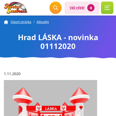
0
Váš výběr
Hlavní stránka
/
Aktuality
Hrad LÁSKA - novinka
01112020
1.11.2020