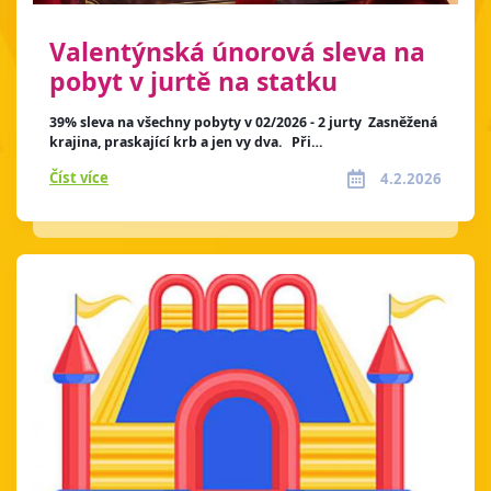
Valentýnská únorová sleva na
pobyt v jurtě na statku
39% sleva na všechny pobyty v 02/2026 - 2 jurty Zasněžená
krajina, praskající krb a jen vy dva. Při…
Číst více
4.2.2026