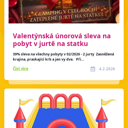
Valentýnská únorová sleva na
pobyt v jurtě na statku
39% sleva na všechny pobyty v 02/2026 - 2 jurty Zasněžená
krajina, praskající krb a jen vy dva. Při…
Číst více
4.2.2026