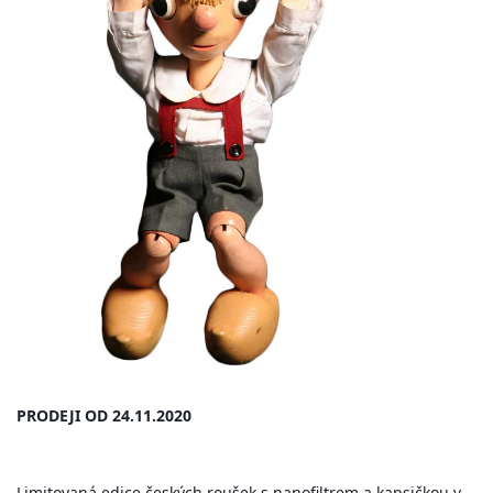
PRODEJI OD 24.11.2020
Limitovaná edice českých roušek s nanofiltrem a kapsičkou v