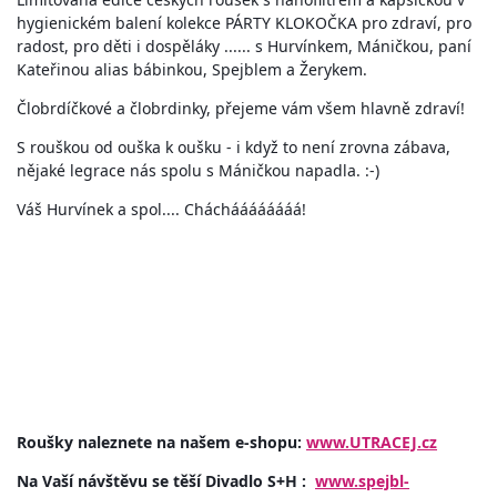
hygienickém balení kolekce PÁRTY KLOKOČKA pro zdraví, pro
radost, pro děti i dospěláky ...... s Hurvínkem, Máničkou, paní
Kateřinou alias bábinkou, Spejblem a Žerykem.
Člobrdíčkové a člobrdinky, přejeme vám všem hlavně zdraví!
S rouškou od ouška k oušku - i když to není zrovna zábava,
nějaké legrace nás spolu s Máničkou napadla. :-)
Váš Hurvínek a spol.... Chácháááááááá!
Roušky naleznete na našem e-shopu:
www.UTRACEJ.cz
Na Vaší návštěvu se těší Divadlo S+H :
www.spejbl-