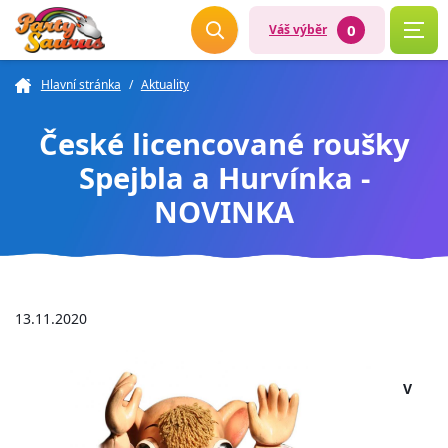
0
Váš výběr
Hlavní stránka
/
Aktuality
České licencované roušky
Spejbla a Hurvínka -
NOVINKA
13.11.2020
V