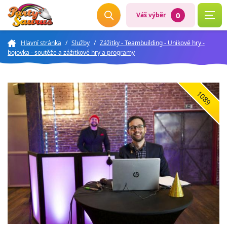
0
Váš výběr
Hlavní stránka
/
Služby
/
Zážitky - Teambuilding - Unikové hry -
bojovka - soutěže a zážitkové hry a programy
1089