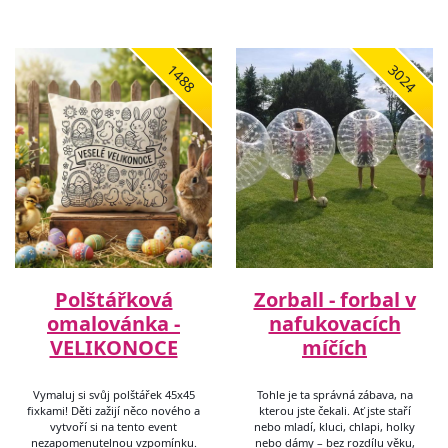
1488
3024
Polštářková
Zorball - forbal v
omalovánka -
nafukovacích
VELIKONOCE
míčích
Vymaluj si svůj polštářek 45x45
Tohle je ta správná zábava, na
fixkami! Děti zažijí něco nového a
kterou jste čekali. Ať jste staří
vytvoří si na tento event
nebo mladí, kluci, chlapi, holky
nezapomenutelnou vzpomínku.
nebo dámy – bez rozdílu věku,