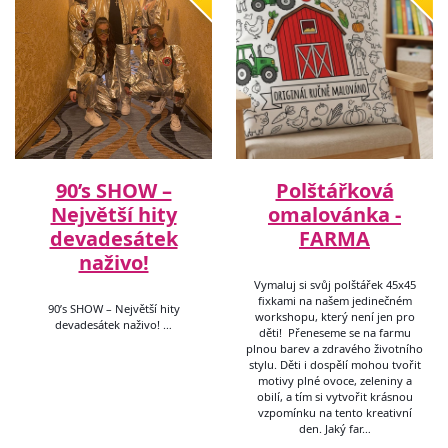
90’s SHOW –
Polštářková
Největší hity
omalovánka -
devadesátek
FARMA
naživo!
Vymaluj si svůj polštářek 45x45
fixkami na našem jedinečném
90’s SHOW – Největší hity
workshopu, který není jen pro
devadesátek naživo! …
děti! Přeneseme se na farmu
plnou barev a zdravého životního
stylu. Děti i dospělí mohou tvořit
motivy plné ovoce, zeleniny a
obilí, a tím si vytvořit krásnou
vzpomínku na tento kreativní
den. Jaký far…