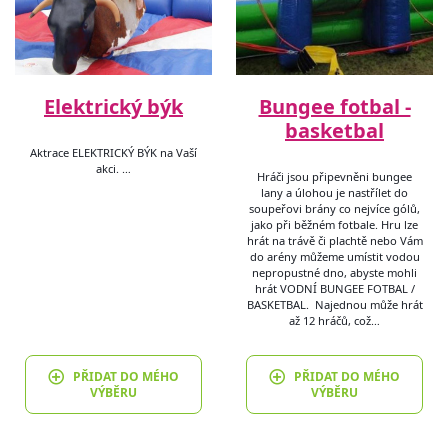
Elektrický býk
Bungee fotbal -
basketbal
Aktrace ELEKTRICKÝ BÝK na Vaší
akci. …
Hráči jsou připevněni bungee
lany a úlohou je nastřílet do
soupeřovi brány co nejvíce gólů,
jako při běžném fotbale. Hru lze
hrát na trávě či plachtě nebo Vám
do arény můžeme umístit vodou
nepropustné dno, abyste mohli
hrát VODNÍ BUNGEE FOTBAL /
BASKETBAL. Najednou může hrát
až 12 hráčů, což…
PŘIDAT DO MÉHO
PŘIDAT DO MÉHO
VÝBĚRU
VÝBĚRU