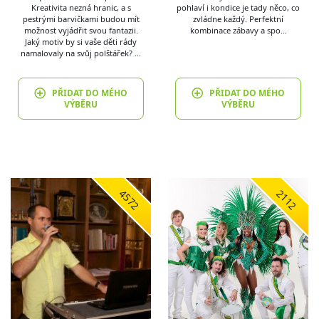
Kreativita nezná hranic, a s
pohlaví i kondice je tady něco, co
pestrými barvičkami budou mít
zvládne každý. Perfektní
možnost vyjádřit svou fantazii.
kombinace zábavy a spo…
Jaký motiv by si vaše děti rády
namalovaly na svůj polštářek? …
PŘIDAT DO MÉHO
PŘIDAT DO MÉHO
VÝBĚRU
VÝBĚRU
4572
2112