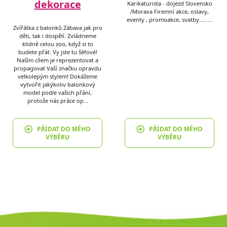
dekorace
Karikaturista - dojezd Slovensko
/Morava Firemní akce, oslavy,
eventy , promoakce, svatby..... …
Zvířátka z balonků Zábava jak pro
děti, tak i dospělí. Zvládneme
klidně celou zoo, když si to
budete přát. Vy jste tu šéfové!
Naším cílem je reprezentovat a
propagovat Vaší značku opravdu
velkolepým stylem! Dokážeme
vytvořit jakýkoliv balonkový
model podle vašich přání,
protože nás práce op…
PŘIDAT DO MÉHO
PŘIDAT DO MÉHO
VÝBĚRU
VÝBĚRU