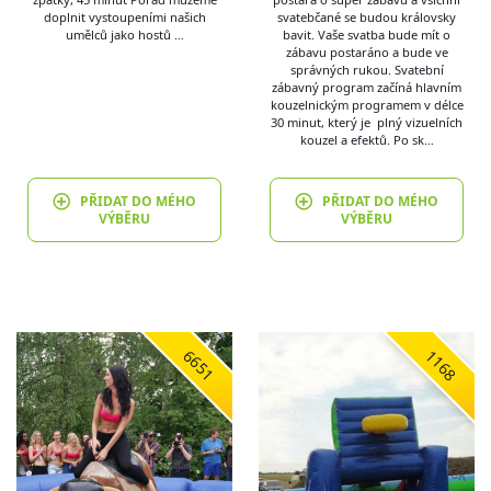
doplnit vystoupeními našich
svatebčané se budou královsky
umělců jako hostů …
bavit. Vaše svatba bude mít o
zábavu postaráno a bude ve
správných rukou. Svatební
zábavný program začíná hlavním
kouzelnickým programem v délce
30 minut, který je plný vizuelních
kouzel a efektů. Po sk…
PŘIDAT DO MÉHO
PŘIDAT DO MÉHO
VÝBĚRU
VÝBĚRU
6651
1168