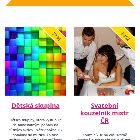
7736
8352
Dětská skupina
Svatební
kouzelník mistr
ČR
Dětská skupiny, která vystupuje
se samostatnými pořady na
různých akcích. Název pořadu: Z
pohádky do muzikálu a zase
Kouzelník se na Vaši svatbě
zpátky, 45 minut Pořad můžeme
postará o super zábavu a všichni