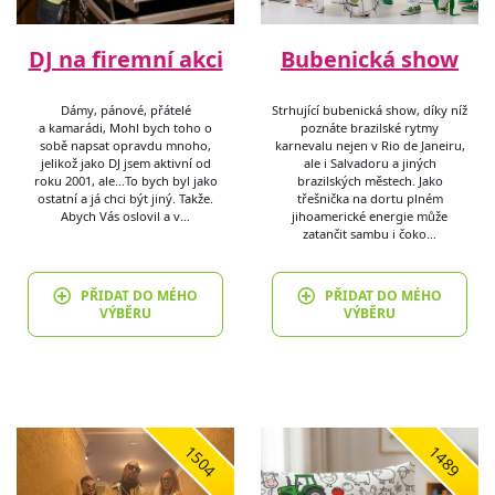
DJ na firemní akci
Bubenická show
Dámy, pánové, přátelé
Strhující bubenická show, díky níž
a kamarádi, Mohl bych toho o
poznáte brazilské rytmy
sobě napsat opravdu mnoho,
karnevalu nejen v Rio de Janeiru,
jelikož jako DJ jsem aktivní od
ale i Salvadoru a jiných
roku 2001, ale…To bych byl jako
brazilských městech. Jako
ostatní a já chci být jiný. Takže.
třešnička na dortu plném
Abych Vás oslovil a v…
jihoamerické energie může
zatančit sambu i čoko…
PŘIDAT DO MÉHO
PŘIDAT DO MÉHO
VÝBĚRU
VÝBĚRU
1504
1489