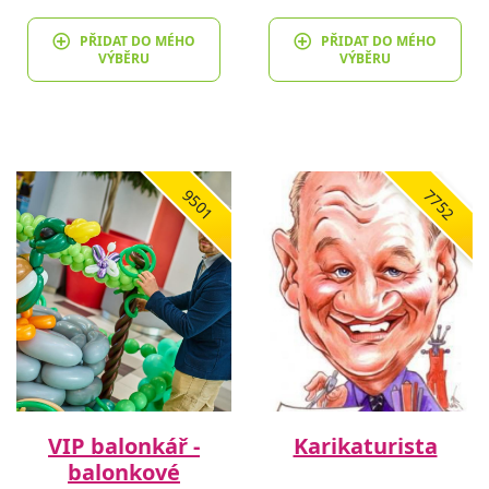
PŘIDAT DO MÉHO
PŘIDAT DO MÉHO
VÝBĚRU
VÝBĚRU
9501
7752
VIP balonkář -
Karikaturista
balonkové