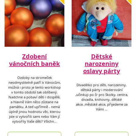
Zdobení
Dětské
vánočních baněk
narozeniny
oslavy párty
Ozdoby na stromeček
neodmyslitelně patří k Vánocům,
Divadélko pro děti, narozeniny,
možná i proto je tento workshop
dětská párty i moderování
v tomto období tak oblíbený.
,učinkuji po čr pro školky, centra,
Nadchne a pobaví děti i dospělé,
divadla, knihovny, dětské
a hlavně Vám něco zůstane na
akce..městské akce, přijedeme za
památku. A teď upřímně - nemá
Vámi …
úplně jinou hodnotu věc, kterou
jste si vytvořili sami nebo Vám jí
vytvořily Vaše děti? Všichn…