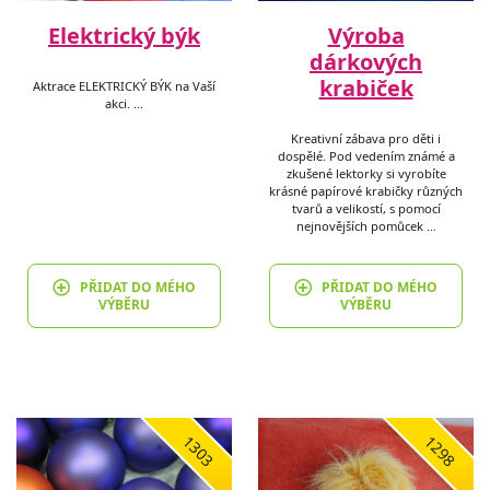
Elektrický býk
Výroba
dárkových
krabiček
Aktrace ELEKTRICKÝ BÝK na Vaší
akci. …
Kreativní zábava pro děti i
dospělé. Pod vedením známé a
zkušené lektorky si vyrobíte
krásné papírové krabičky různých
tvarů a velikostí, s pomocí
nejnovějších pomůcek …
PŘIDAT DO MÉHO
PŘIDAT DO MÉHO
VÝBĚRU
VÝBĚRU
1303
1298