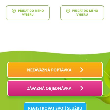
PŘIDAT DO MÉHO
PŘIDAT DO MÉHO
VÝBĚRU
VÝBĚRU
NEZÁVAZNÁ POPTÁVKA
ZÁVAZNÁ OBJEDNÁVKA
REGISTROVAT SVOJÍ SLUŽBU