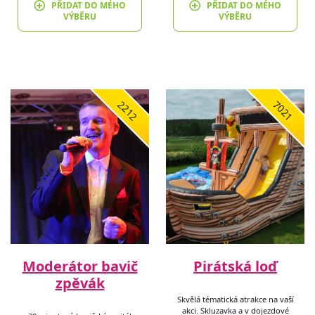
PŘIDAT DO MÉHO
PŘIDAT DO MÉHO
VÝBĚRU
VÝBĚRU
2212
7021
Moderátor bavič
Pirátská loď
zpěvák
Skvělá tématická atrakce na vaší
akci. Skluzavka a v dojezdové