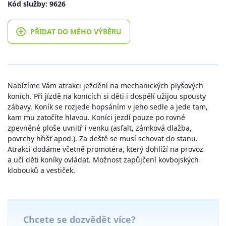
Kód služby: 9626
PŘIDAT DO MÉHO VÝBĚRU
Nabízíme Vám atrakci ježdění na mechanických plyšových
koních. Při jízdě na konících si děti i dospělí užijou spousty
zábavy. Koník se rozjede hopsáním v jeho sedle a jede tam,
kam mu zatočíte hlavou. Koníci jezdí pouze po rovné
zpevněné ploše uvnitř i venku (asfalt, zámková dlažba,
povrchy hřišť apod.). Za deště se musí schovat do stanu.
Atrakci dodáme včetně promotéra, který dohlíží na provoz
a učí děti koníky ovládat. Možnost zapůjčení kovbojských
klobouků a vestiček.
Chcete se dozvědět více?