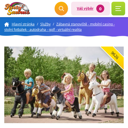
0
Váš výběr
Hlavní stránka
/
Služby
/
Zábavná stanoviště - mobilní casino -
stolní fotbálek - autodraha - golf - virtuální realita
9626