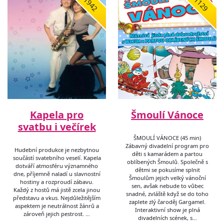
1942
1129
Kapela pro
Šmoulí Vánoce
svatbu i večírek
ŠMOULÍ VÁNOCE (45 min)
Zábavný divadelní program pro
Hudební produkce je nezbytnou
děti s kamarádem a partou
součástí svatebního veselí. Kapela
oblíbených Šmoulů. Společně s
dotváří atmosféru významného
dětmi se pokusíme splnit
dne, příjemně naladí u slavnostní
Šmoulům jejich velký vánoční
hostiny a rozproudí zábavu.
sen, avšak nebude to vůbec
Každý z hostů má jistě zcela jinou
snadné, zvláště když se do toho
představu a vkus. Nejdůležitějším
zaplete zlý čaroděj Gargamel.
aspektem je neutrálnost žánrů a
Interaktivní show je plná
zároveň jejich pestrost. …
divadelních scének, s…