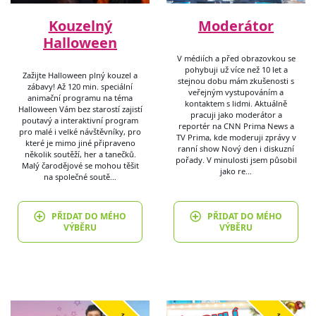
Kouzelný
Moderátor
Halloween
V médiích a před obrazovkou se
pohybuji už více než 10 let a
Zažijte Halloween plný kouzel a
stejnou dobu mám zkušenosti s
zábavy! Až 120 min. speciální
veřejným vystupováním a
animační programu na téma
kontaktem s lidmi. Aktuálně
Halloween Vám bez starostí zajistí
pracuji jako moderátor a
poutavý a interaktivní program
reportér na CNN Prima News a
pro malé i velké návštěvníky, pro
TV Prima, kde moderuji zprávy v
které je mimo jiné připraveno
ranní show Nový den i diskuzní
několik soutěží, her a tanečků.
pořady. V minulosti jsem působil
Malý čarodějové se mohou těšit
jako re…
na společné soutě…
PŘIDAT DO MÉHO
PŘIDAT DO MÉHO
VÝBĚRU
VÝBĚRU