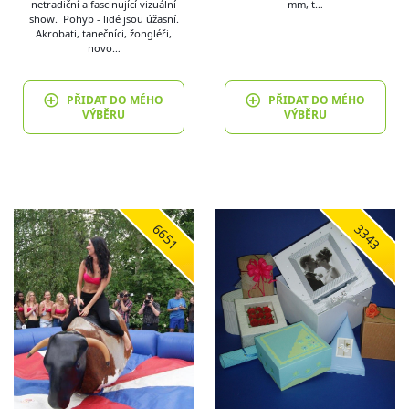
netradiční a fascinující vizuální
mm, t…
show. Pohyb - lidé jsou úžasní.
Akrobati, tanečníci, žongléři,
novo…
PŘIDAT DO MÉHO
PŘIDAT DO MÉHO
VÝBĚRU
VÝBĚRU
6651
3343