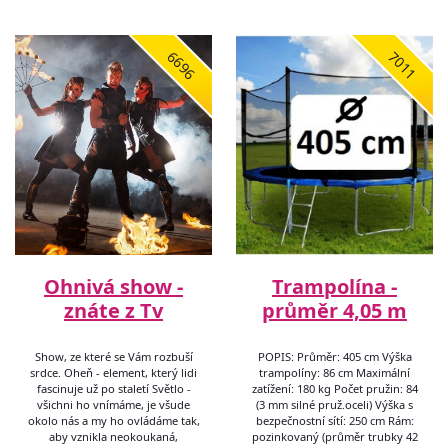
6696
7011
Ohnivá show -
Trampolína -
znáte z Tv
průměr 4,05 m
Show, ze které se Vám rozbuší
POPIS: Průměr: 405 cm Výška
srdce. Oheň - element, který lidi
trampolíny: 86 cm Maximální
fascinuje už po staletí Světlo -
zatížení: 180 kg Počet pružin: 84
všichni ho vnímáme, je všude
(3 mm silné pruž.oceli) Výška s
okolo nás a my ho ovládáme tak,
bezpečnostní sítí: 250 cm Rám:
aby vznikla neokoukaná,
pozinkovaný (průměr trubky 42