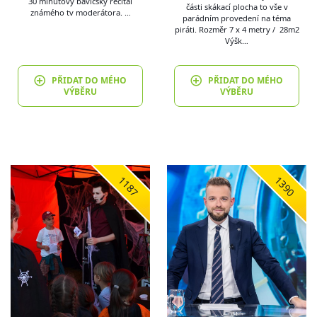
30 minutový bavičský recitál
části skákací plocha to vše v
známého tv moderátora. …
parádním provedení na téma
piráti. Rozměr 7 x 4 metry / 28m2
Výšk…
PŘIDAT DO MÉHO
PŘIDAT DO MÉHO
VÝBĚRU
VÝBĚRU
1187
1390