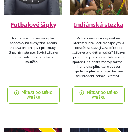
Fotbalové šipky
Indiánská stezka
Nafukovací fotbalové šipky.
Vytváříme indiánský svět ve,
Kopačáky na suchý zips. Ideální
kterém si hrají děti s dospělými a
zábava pro chlapy i pro kluky.
dospělí se stávají zase dětmi :-)
Snadná instalace. Skvělá zábava
,,zábava pro děti a rodiče" Zábava
na zahrady i firemní akce či
pro děti a jejich rodiče kde si užijí
soutěže. …
spoustu indiánské zábavy formou
her a disciplín, které budou
společně plnit a rozvíjet tak své
soustředění, odhad, kreativi…
PŘIDAT DO MÉHO
PŘIDAT DO MÉHO
VÝBĚRU
VÝBĚRU