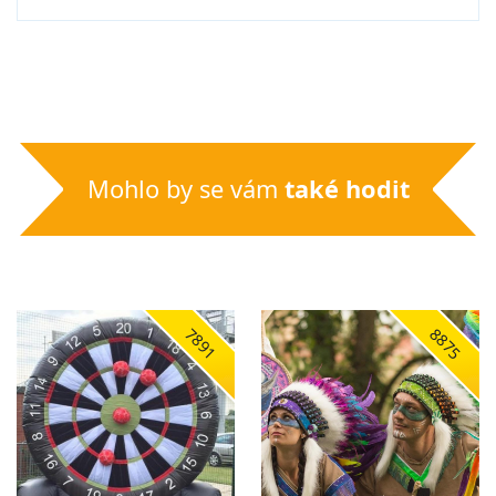
Mohlo by se vám
také hodit
7891
8875