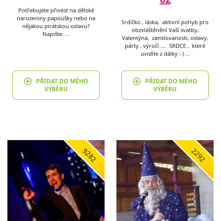
Potřebujete přivést na dětské
narozeniny papoušky nebo na
Srdíčko , láska, aktivní pohyb pro
nějakou pirátskou oslavu?
obzvláštěnění Vaší svatby,
Napište. …
Valentýna, zamilovanosti, oslavy,
párty , výročí .... SRDCE , které
uvidíte z dálky :-) …
PŘIDAT DO MÉHO
PŘIDAT DO MÉHO
VÝBĚRU
VÝBĚRU
9282
2292