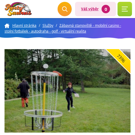
0
Váš výběr
Hlavní stránka
/
Služby
/
Zábavná stanoviště - mobilní casino -
stolní fotbálek - autodraha - golf - virtuální realita
7396