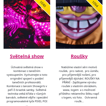
1040
1064
Světelná show
Roušky
Úchvatná světelná show v
Nabízíme vlastní sérii motivů
kombinaci s tanečním
roušek, pro radost, pro úsměv,
vystoupením. Vychutnejte si toto
pro příjemnější nošení, pro
originální spojení v podání
příjemnější dýchání. ROUŠKY NA
tanečních profesionálů.
PŘÁNÍ - Zajišťujeme výrobu
Kombinace s tancem Showgirls v
roušek s vlastním obrázkem,
peří či brazilsk samby. Světelná
www, logem a s možností
technika velká křídla v různých
přišitého reklamního štítku např.
barvách, světelné vějíře i speciální
s logem, viz foto. Ochranná
programovatelné tyče PIXEL POI
roušk…
…