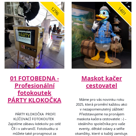
1296
1401
01 FOTOBEDNA -
Maskot kačer
Profesionální
cestovatel
fotokoutek
PÁRTY KLOKOČKA
Máme pro vás novinku roku
2025, která promění každou akci
v nezapomenutelný zážitek!
PÁRTY KLOKOČKA PROFI
Představujeme na pronájem
KLÍČOVACÍ FOTOKOUTEK
maskota kačera cestovatele :-) –
Zajistíme zábavu kdekoliv po celé
ideálního společníka pro vaše
ČR i v zahraničí. Fotobudku si
eventy, dětské oslavy a selfie
můžete také pronajmout za
okamžiky, které si každý zamiluje.