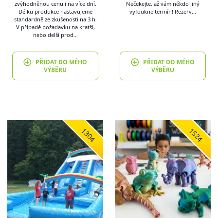
zvýhodněnou cenu i na více dní.
Nečekejte, až vám někdo jiný
Délku produkce nastavujeme
vyfoukne termín! Rezerv…
standardně ze zkušenosti na 3 h.
V případě požadavku na kratší,
nebo delší prod…
PŘIDAT DO MÉHO
PŘIDAT DO MÉHO
VÝBĚRU
VÝBĚRU
1304
1524