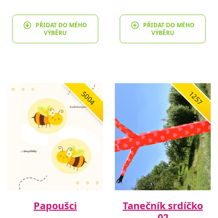
PŘIDAT DO MÉHO
PŘIDAT DO MÉHO
VÝBĚRU
VÝBĚRU
5004
1257
Papoušci
Tanečník srdíčko
02