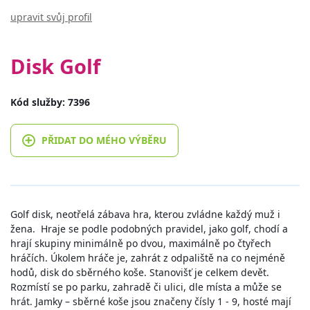
upravit svůj profil
Disk Golf
Kód služby: 7396
PŘIDAT DO MÉHO VÝBĚRU
Golf disk, neotřelá zábava hra, kterou zvládne každý muž i
žena. Hraje se podle podobných pravidel, jako golf, chodí a
hrají skupiny minimálně po dvou, maximálně po čtyřech
hráčích. Úkolem hráče je, zahrát z odpaliště na co nejméně
hodů, disk do sběrného koše. Stanovišť je celkem devět.
Rozmístí se po parku, zahradě či ulici, dle místa a může se
hrát. Jamky – sběrné koše jsou značeny čísly 1 - 9, hosté mají