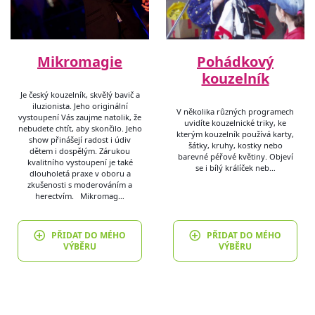
Mikromagie
Pohádkový
kouzelník
Je český kouzelník, skvělý bavič a
iluzionista. Jeho originální
V několika různých programech
vystoupení Vás zaujme natolik, že
uvidíte kouzelnické triky, ke
nebudete chtít, aby skončilo. Jeho
kterým kouzelník používá karty,
show přinášejí radost i údiv
šátky, kruhy, kostky nebo
dětem i dospělým. Zárukou
barevné péřové květiny. Objeví
kvalitního vystoupení je také
se i bílý králíček neb…
dlouholetá praxe v oboru a
zkušenosti s moderováním a
herectvím. Mikromag…
PŘIDAT DO MÉHO
PŘIDAT DO MÉHO
VÝBĚRU
VÝBĚRU