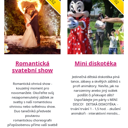
1352
7102
Romantická
Mini diskotéka
svatební show
Jedinečná dětská diskotéka plná
tance, zábavy a skvělých zážitků s
Romantická ohnivá show -
profi animátory. Nevíte, jak na
kouzelný moment pro
narozeniny anebo jiný svátek
novomanžele. Okořeňte svůj
potěšit či překvapit děti?
nezapomenutelný zážitek ze
Uspořádejte jim párty s MINI
svatby s naší romantickou
DISCO! DETSKÁ DISKOTÉKA: -
ohnivou nebo světelnou show.
trvání trvání 1 - 1,5 hod. - zkušení
Duo tanečníků předvede
animátoři - interaktivní minidis…
poutavou
romantickou choreografii
přizpůsobenou přímo vaší svatbě