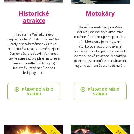
Historické
Motokáry
atrakce
Nabízíme motokáry na Vaše
dětské i dospělácké akce. Více
Hledáte na Vaší akci něco
možností, informujte se prosím .
vyjímečného ? Historického? Tak
:-) Motokára je miniaturní
tady pro Vás máme exkluzivní
čtyřkolové vozidlo, užívané
historické atrakce , které rozjasní
k závodění nebo jako prostředek
úsměv děti a pobaví . Vzniknou
adrenalinové relaxace. Motokáry
tak krásné zážitky plné historie a
(karting) jsou oblíbenou zábavou
budou i nádherné fotky. :-)
nejen v zahraničí, ale také na ú…
Kolotoč , který není jen tak
ledajaký. :-) …
PŘIDAT DO MÉHO
PŘIDAT DO MÉHO
VÝBĚRU
VÝBĚRU