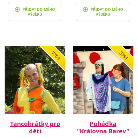
PŘIDAT DO MÉHO
PŘIDAT DO MÉHO
VÝBĚRU
VÝBĚRU
7769
3391
Tancohrátky pro
Pohádka
děti
"Královna Barev"