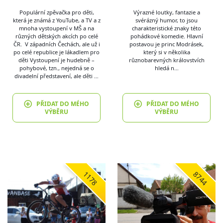
Populární zpěvačka pro děti,
Výrazné loutky, fantazie a
která je známá z YouTube, a TV a z
svérázný humor, to jsou
mnoha vystoupení v MŠ a na
charakteristické znaky této
různých dětských akcích po celé
pohádkové komedie. Hlavní
ČR. V západních Čechách, ale už i
postavou je princ Modrásek,
po celé republice je lákadlem pro
který si v několika
děti Vystoupení je hudebně –
různobarevných královstvích
pohybové, tzn., nejedná se o
hledá n…
divadelní představení, ale děti …
PŘIDAT DO MÉHO
PŘIDAT DO MÉHO
VÝBĚRU
VÝBĚRU
1178
8744