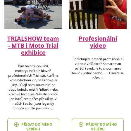
TRIALSHOW team
Profesionální
- MTB i Moto Trial
video
exhibice
Potřebujete natočit profesionální
video z Vaší akce? Kamaraman
Tým bikerů, cyklistů,
ovládí i zvuk. Je to showmann,
motocyklistů ale hlavně
bavič v jedné osobě .... Ozvěte se
profesionálních Trialistů, kteří na
nám. …
kole zvládnou víc, než kdokoliv
jiný. Říkají nám kouzelníci na
dvou kolech, mistři řidítek, nebo
králové techniky. Nás ale prostě
jen baví jezdit přes překážky. V
našich řadách jsou legendy
tohoto sportu jako mno…
PŘIDAT DO MÉHO
PŘIDAT DO MÉHO
VÝBĚRU
VÝBĚRU