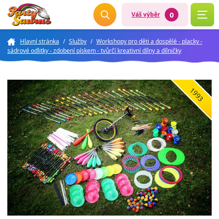
0
Váš výběr
Hlavní stránka
/
Služby
/
Workshopy pro děti a dospělé - placky -
sádrové odlitky - zdobení pískem - tvůrčí kreativní dílny a dílničky
1993