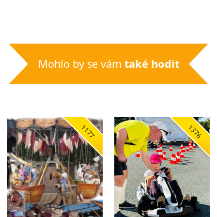
Mohlo by se vám
také hodit
1177
1376