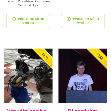
na míru. V představení zobrazíme
důležité milníky z…
PŘIDAT DO MÉHO
PŘIDAT DO MÉHO
VÝBĚRU
VÝBĚRU
1276
1832
Virtuální realita -
DJ produkce