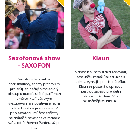
Saxofonová show
Klaun
- SAXOFON
S tímto klaunem si děti zadovádí,
zasoutěží, zasmějí se od ucha k
Saxofonista je velice
uchu a vyhrají spoustu dárečků.
charismatický, známý především
Klaun se postará o opravdu
pro svůj jedinečný a melodický
pestrou zábavu pro děti i
přístup k hudbě. Určitě patří mezi
dospělé. Roztančí Vás
umělce, kteří vás svým
nejznámějšími hity, n…
vystupováním a pozitivní enegrií
osloví hned na první dojem. Z
jeho saxofonu můžete slyšet ty
nejznámější saxofonové melodie
světa od Růžového Pantera až po
m…