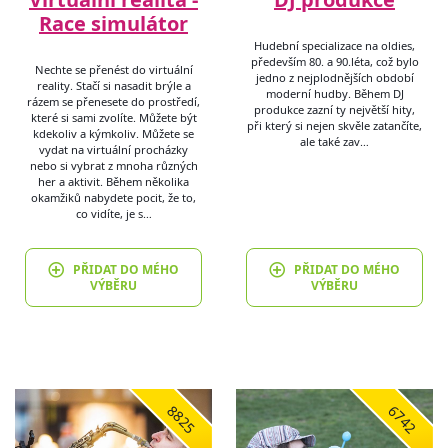
Race simulátor
Hudební specializace na oldies,
především 80. a 90.léta, což bylo
Nechte se přenést do virtuální
jedno z nejplodnějších období
reality. Stačí si nasadit brýle a
moderní hudby. Během DJ
rázem se přenesete do prostředí,
produkce zazní ty největší hity,
které si sami zvolíte. Můžete být
při který si nejen skvěle zatančíte,
kdekoliv a kýmkoliv. Můžete se
ale také zav…
vydat na virtuální procházky
nebo si vybrat z mnoha různých
her a aktivit. Během několika
okamžiků nabydete pocit, že to,
co vidíte, je s…
PŘIDAT DO MÉHO
PŘIDAT DO MÉHO
VÝBĚRU
VÝBĚRU
8825
6742