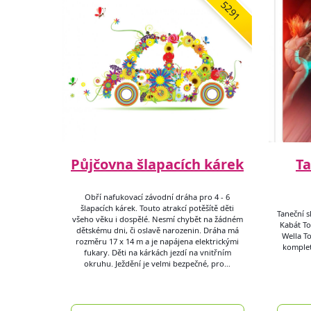
5291
Půjčovna šlapacích kárek
Ta
Obří nafukovací závodní dráha pro 4 - 6
šlapacích kárek. Touto atrakcí potěšítě děti
Taneční sk
všeho věku i dospělé. Nesmí chybět na žádném
Kabát Tou
dětskému dni, či oslavě narozenin. Dráha má
Wella T
rozměru 17 x 14 m a je napájena elektrickými
komplet
fukary. Děti na kárkách jezdí na vnitřním
okruhu. Ježdění je velmi bezpečné, pro…