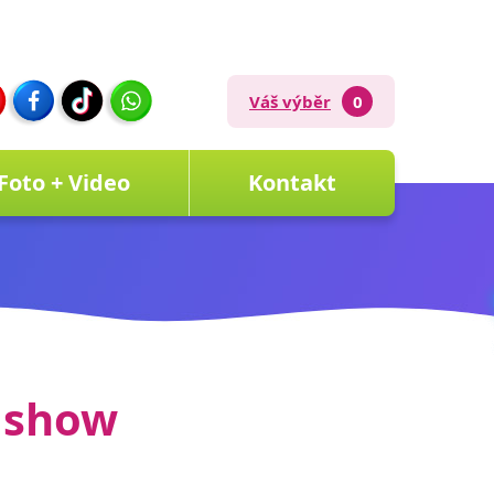
Váš výběr
0
Foto + Video
Kontakt
 show