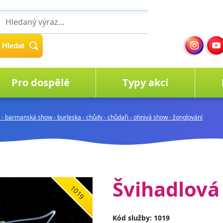
Hledat
Pro dospělé
Typy akcí
- barmanská show - burleska - chůdy - chůdaři - ohnivá show - žonglování
Švihadlová
1019
Kód služby: 1019