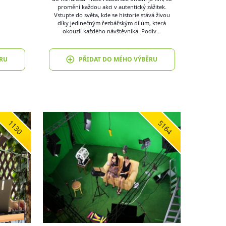
promění každou akci v autentický zážitek.
Vstupte do světa, kde se historie stává živou
díky jedinečným řezbářským dílům, která
okouzlí každého návštěvníka. Podív…
RU
PŘIDAT DO MÉHO VÝBĚRU
1130
5164