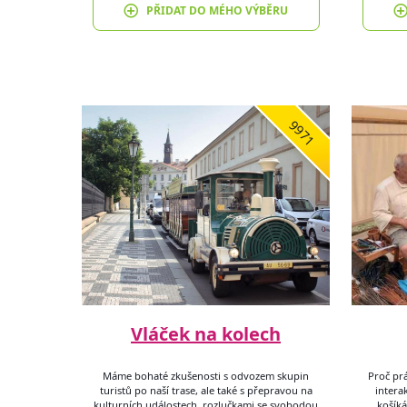
PŘIDAT DO MÉHO VÝBĚRU
9971
Vláček na kolech
Máme bohaté zkušenosti s odvozem skupin
Proč prá
turistů po naší trase, ale také s přepravou na
intera
kulturních událostech, rozlučkami se svobodou
košíká