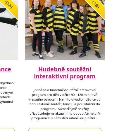
6326
1189
ance
Hudebně soutěžní
interaktivní program
objednat?
lance
Jedná se o hudebně-soutěžní interaktivní
mluveným
program pro děti v délce 90 - 120 minut vč.
layback
vlastního ozvučení. Není to divadlo - děti celou
 výhodná
dobu aktivně soutěží, tancují a jsou vtaženi do
programu. Samozřejmě se vždy
přizpůsobujeme aktuálnímu období/tématu. V
programu si s námi děti zatančí originální …