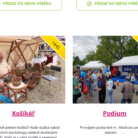
PŘIDAT DO MÉHO VÝBĚRU
PŘIDAT DO MÉHO VÝBĚ
1445
Košíkář
Podium
vě pletení košíků? Naše služba nabízí
Pronájem podia 6x4 m . Možnost zas
ktivní workshopy vedené zkušenými
stanem. …
ři, kteří se s vámi podělí o tajemství