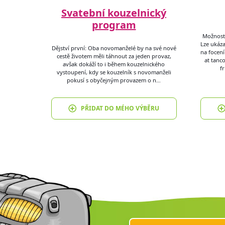
Svatební kouzelnický
program
Možností
Lze ukáza
Dějství první: Oba novomanželé by na své nové
na focení
cestě životem měli táhnout za jeden provaz,
at tanc
avšak dokáží to i během kouzelnického
f
vystoupení, kdy se kouzelník s novomanželi
pokusí s obyčejným provazem o n…
PŘIDAT DO MÉHO VÝBĚRU