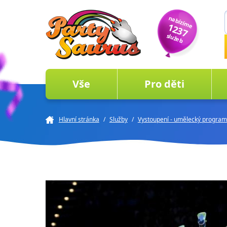
nabízíme
1237
služeb
Vše
Pro děti
Hlavní stránka
/
Služby
/
Vystoupení - umělecký program 