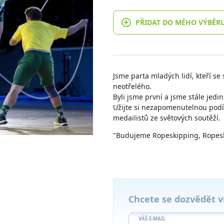
PŘIDAT DO MÉHO VÝBĚR
Jsme parta mladých lidí, kteří s
neotřelého.
Byli jsme první a jsme stále jedi
Užijte si nezapomenutelnou pod
medailistů ze světových soutěží.
"Budujeme Ropeskipping, Ropesk
Chcete se dozvědět v
VÁŠ E-MAIL