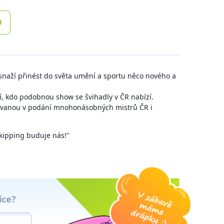
U
e snaží přinést do světa umění a sportu něco nového a
ní, kdo podobnou show se švihadly v ČR nabízí.
ívanou v podání mnohonásobných mistrů ČR i
ipping buduje nás!"
íce?