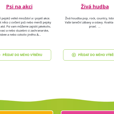
Psi na akci
Živá hudba
 pejsků velké množství a i pojetí akce.
Živá houdba pop, rock, country, lido
t něco z cvičení psů nebo menší pejsky
Vaše taneční zábavy a oslavy. Kvalit
 atd. Psi vam můžeme zajistit jakekoliv,
praxí. …
ovaci a nebo sluzebni ci zachranarske,
risbee a nebo cokoliv jiného.&…
PŘIDAT DO MÉHO VÝBĚRU
PŘIDAT DO MÉHO VÝBĚ