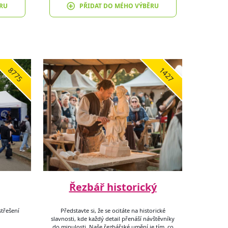
RU
PŘIDAT DO MÉHO VÝBĚRU
8775
1427
Řezbář historický
třešení
Představte si, že se ocitáte na historické
slavnosti, kde každý detail přenáší návštěvníky
do minulosti. Naše řezbářské umění je tím, co