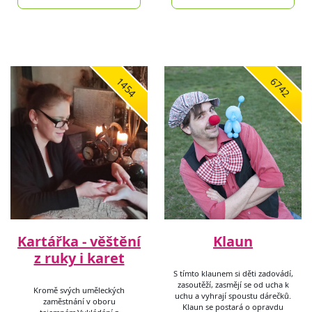
1454
6742
Kartářka - věštění
Klaun
z ruky i karet
S tímto klaunem si děti zadovádí,
zasoutěží, zasmějí se od ucha k
Kromě svých uměleckých
uchu a vyhrají spoustu dárečků.
zaměstnání v oboru
Klaun se postará o opravdu