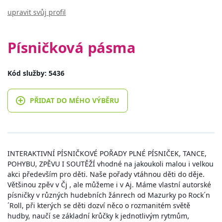
upravit svůj profil
Písničková pásma
Kód služby: 5436
PŘIDAT DO MÉHO VÝBĚRU
INTERAKTIVNÍ PÍSNIČKOVÉ POŘADY PLNÉ PÍSNIČEK, TANCE,
POHYBU, ZPĚVU I SOUTĚŽÍ vhodné na jakoukoli malou i velkou
akci především pro děti. Naše pořady vtáhnou děti do děje.
Většinou zpěv v Čj , ale můžeme i v Aj. Máme vlastní autorské
písničky v různých hudebních žánrech od Mazurky po Rock´n
´Roll, při kterých se děti dozví něco o rozmanitém světě
hudby, naučí se základní krůčky k jednotlivým rytmům,