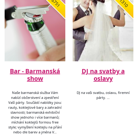
6751
1310
Bar - Barmanská
DJ na svatby a
show
oslavy
Naše barmanská služba Vám
DJ na vaši svatbu, oslavu, firemní
nabízí občerstvení a zpestření
párty. …
Vaší párty. Součástí nabídky jsou:
rauty, koktejlové bary a zahradní
slavnosti; barmanská exhibiční
show jednoho i více barmanů;
míchání koktejlů formou free
style; vymyšlení koktejlu na přání
nebo dle barev a jména V…