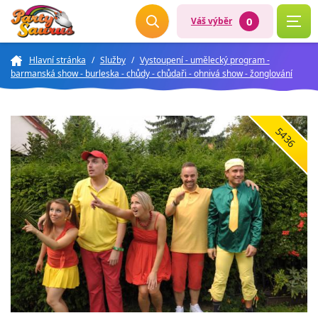
0
Váš výběr
Hlavní stránka
/
Služby
/
Vystoupení - umělecký program -
barmanská show - burleska - chůdy - chůdaři - ohnivá show - žonglování
5436