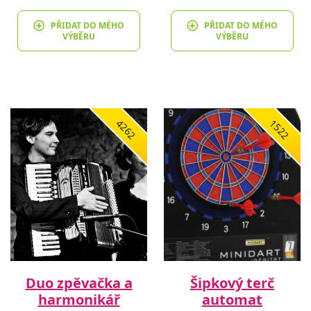
PŘIDAT DO MÉHO
PŘIDAT DO MÉHO
VÝBĚRU
VÝBĚRU
4262
1522
Duo zpěvačka a
Šipkový terč
harmonikář
automat