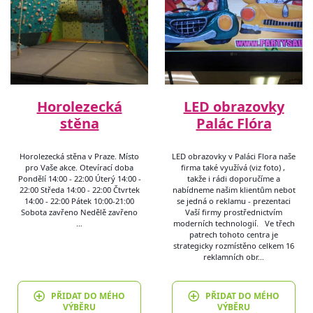
Horolezecká
LED obrazovky
stěna
Palác Flóra
Horolezecká stěna v Praze. Místo
LED obrazovky v Paláci Flora naše
pro Vaše akce. Otevírací doba
firma také využívá (viz foto) ,
Pondělí 14:00 - 22:00 Úterý 14:00 -
takže i rádi doporučíme a
22:00 Středa 14:00 - 22:00 Čtvrtek
nabídneme našim klientům neboť
14:00 - 22:00 Pátek 10:00-21:00
se jedná o reklamu - prezentaci
Sobota zavřeno Nedělě zavřeno
Vaší firmy prostřednictvím
…
moderních technologií. Ve třech
patrech tohoto centra je
strategicky rozmístěno celkem 16
reklamních obr…
PŘIDAT DO MÉHO
PŘIDAT DO MÉHO
VÝBĚRU
VÝBĚRU