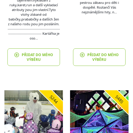
tajemném.Vykládání z
pestrou zábavu pro děti i
ruky,karet,run a další vykladací
dospělé. Roztančí Vás
atributy jsou jim vlastní.Tyto
nejznámějšími hity, n…
vlohy získané od
babičky,prababičky a dalších žen
z našeho rodu jsou jim posláním.
--------------------------------------------
---------------------------- Kartářka je
oso…
PŘIDAT DO MÉHO
PŘIDAT DO MÉHO
VÝBĚRU
VÝBĚRU
5244
5485