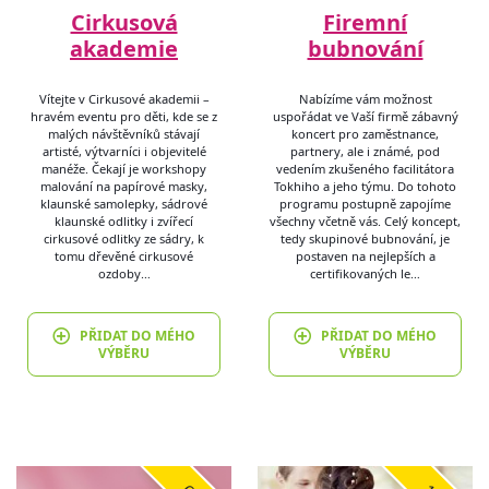
Cirkusová
Firemní
akademie
bubnování
Vítejte v Cirkusové akademii –
Nabízíme vám možnost
hravém eventu pro děti, kde se z
uspořádat ve Vaší firmě zábavný
malých návštěvníků stávají
koncert pro zaměstnance,
artisté, výtvarníci i objevitelé
partnery, ale i známé, pod
manéže. Čekají je workshopy
vedením zkušeného facilitátora
malování na papírové masky,
Tokhiho a jeho týmu. Do tohoto
klaunské samolepky, sádrové
programu postupně zapojíme
klaunské odlitky i zvířecí
všechny včetně vás. Celý koncept,
cirkusové odlitky ze sádry, k
tedy skupinové bubnování, je
tomu dřevěné cirkusové
postaven na nejlepších a
ozdoby…
certifikovaných le…
PŘIDAT DO MÉHO
PŘIDAT DO MÉHO
VÝBĚRU
VÝBĚRU