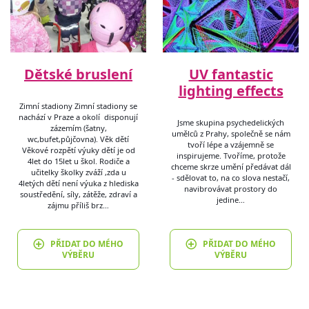
Dětské bruslení
UV fantastic
lighting effects
Zimní stadiony Zimní stadiony se
nachází v Praze a okolí disponují
Jsme skupina psychedelických
zázemím (šatny,
umělců z Prahy, společně se nám
wc,bufet,půjčovna). Věk dětí
tvoří lépe a vzájemně se
Věkové rozpětí výuky dětí je od
inspirujeme. Tvoříme, protože
4let do 15let u škol. Rodiče a
chceme skrze umění předávat dál
učitelky školky zváží ,zda u
- sdělovat to, na co slova nestačí,
4letých dětí není výuka z hlediska
navibrovávat prostory do
soustředění, síly, zátěže, zdraví a
jedine…
zájmu příliš brz…
PŘIDAT DO MÉHO
PŘIDAT DO MÉHO
VÝBĚRU
VÝBĚRU