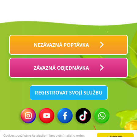
NEZÁVAZNÁ POPTÁVKA
ZÁVAZNÁ OBJEDNÁVKA
REGISTROVAT SVOJÍ SLUŽBU
© 2021 PÁRTY KLOKOČKA s.r.o.
Cookies používáme ke zlepšení fungování našeho webu.
Souhlasím!