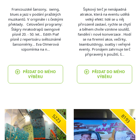
Francouzské šansony, swing,
Šipkový terč je nenápadná
blues a jazz v podání pražských
atrakce, která na eventu udělá
muzikantů. V originále i s českými
velký efekt: lidé se u něj
překlady. Celovečení programy:
přirozeně zastaví, rychle se chytí
Šlágry mrakodrapů swingové
a během chvíle vznikne soutěž,
písně 20. - 50. let... Edith Piaf
fandění i nové konverzace . Hodí
písně z repertoáru světoznámé
se na firemní akce, večírky,
šansoniérky... Eva Olmerová
teambuildingy, svatby i veřejné
vzpomínka na n…
eventy. Pronájem zahrnuje terč
připravený k použití, š…
PŘIDAT DO MÉHO
PŘIDAT DO MÉHO
VÝBĚRU
VÝBĚRU
5223
8193