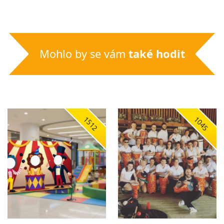
Mohlo by se vám
také hodit
1512
1045