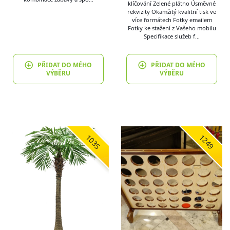
klíčování Zelené plátno Úsměvné
rekvizity Okamžitý kvalitní tisk ve
více formátech Fotky emailem
Fotky ke stažení z Vašeho mobilu
Specifikace služeb f…
PŘIDAT DO MÉHO
PŘIDAT DO MÉHO
VÝBĚRU
VÝBĚRU
1035
1249