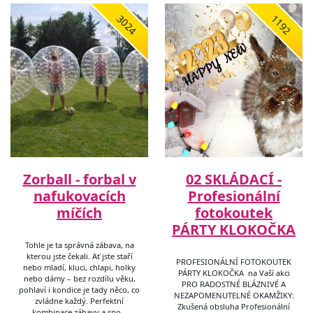
3024
1192
Zorball - forbal v
02 SKLÁDACÍ -
nafukovacích
Profesionální
míčích
fotokoutek
PÁRTY KLOKOČKA
Tohle je ta správná zábava, na
kterou jste čekali. Ať jste staří
PROFESIONÁLNÍ FOTOKOUTEK
nebo mladí, kluci, chlapi, holky
PÁRTY KLOKOČKA na Vaší akci
nebo dámy – bez rozdílu věku,
PRO RADOSTNÉ BLÁZNIVÉ A
pohlaví i kondice je tady něco, co
NEZAPOMENUTELNÉ OKAMŽIKY:
zvládne každý. Perfektní
Zkušená obsluha Profesionální
kombinace zábavy a spo…