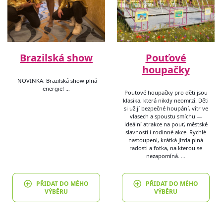
Brazilská show
Pouťové
houpačky
NOVINKA: Brazilská show plná
energie! …
Poutové houpačky pro děti jsou
klasika, která nikdy neomrzí. Děti
si užijí bezpečné houpání, vítr ve
vlasech a spoustu smíchu —
ideální atrakce na pouť, městské
slavnosti i rodinné akce. Rychlé
nastoupení, krátká jízda plná
radosti a fotka, na kterou se
nezapomíná. …
PŘIDAT DO MÉHO
PŘIDAT DO MÉHO
VÝBĚRU
VÝBĚRU