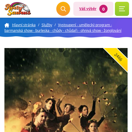
0
Váš výběr
Hlavní stránka
/
Služby
/
Vystoupení - umělecký program -
barmanská show - burleska - chůdy - chůdaři - ohnivá show - žonglování
2466