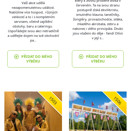
který k životu probere dívka v
Vaší akce udělá
červeném. Ta na svou stranu
nezapomenutelnou událost.
postupně získá ekvilibristu,
Nabízíme více hospod, různých
smutného klauna, tanečníky,
velikostí a to i s kompletním
žongléry, provazochodce, siláka,
servisem, včetně zajištění
mladého akrobata, zebru a
obsluhy, baru a cateringu.
nakonec i zlého principála. Diváci
Uspořádejte svou akci netradičně
jsou vtaženi do děje - fandí Olívii
a udělejte dojem na své obchodní
v její s…
pa…
PŘIDAT DO MÉHO
PŘIDAT DO MÉHO
VÝBĚRU
VÝBĚRU
1503
1506