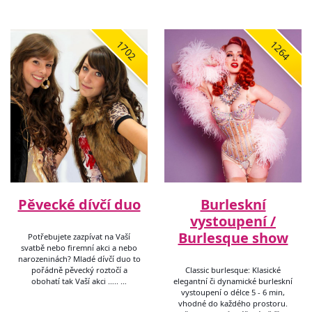
1702
1264
Pěvecké dívčí duo
Burleskní
vystoupení /
Burlesque show
Potřebujete zazpívat na Vaší
svatbě nebo firemní akci a nebo
narozeninách? Mladé dívčí duo to
pořádně pěvecký roztočí a
Classic burlesque: Klasické
obohatí tak Vaší akci ….. …
elegantní či dynamické burleskní
vystoupení o délce 5 - 6 min,
vhodné do každého prostoru.