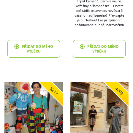
Třpyt kamenů, péřové vějíře,
kožešiny a šampaňské... Chcete
poškádlit oslavence, nevěstu či
vašeho nadřízeného? Překvapte
je burleskou! Lze přizpůsobit
požadované hudbě, barevnému
l…
PŘIDAT DO MÉHO
PŘIDAT DO MÉHO
VÝBĚRU
VÝBĚRU
5217
4003