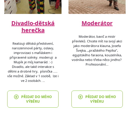
Divadlo-dětská
Moderátor
herečka
Moderátor, bavič a mistr
převleků. Chcete mít na svojí akci
Realizuji dětská předstvení,
jako moderátora klauna, Josefa
narozeninové párty, oslavy,
Švejka, ,,pražského Pepíka",
improvizaci s maňáskem i
egyptského faraona, kouzelníka,
připravené scénky. moderuji a
vodníka nebo třeba něco jiného?
Mupík je můj kamarád. :-)
Profesionální…
Divadlo, ale také interakce s
dětmi a drobné hry, písnička .....
vše možné. Základ v 1 osobě, lze i
ve 2 osobách. …
PŘIDAT DO MÉHO
PŘIDAT DO MÉHO
VÝBĚRU
VÝBĚRU