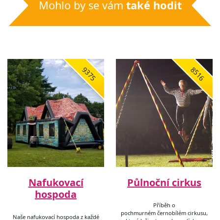
Mohlo by se vám
také hodit
9375
8516
Nafukovací
Půlnoční cirkus
hospoda
Příběh o
pochmurném černobílém cirkusu,
Naše nafukovací hospoda z každé