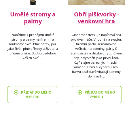
Umělé stromy a
Obří piškvorky -
palmy
venkovní hra
Nabízíme k pronájmu umělé
Giant monsters - je napínavá hra
stromy a palmy na firemní a
pro dva hráče. Vhodné na svatbu,
soukromé akce. Plné barev, jou
firemní párty, seznamovací
jako živé, plné přírody a života a
večírek, narozeniny, párty či
přitom umělé. Budou ozdobou
stanoviště na dětské dny .... Cílem
Vašich akcí. …
hry je vytvořit jako první řadu
čtyř stejně barevných hracích
kamenů. Hráči si vyberou svojí
barvu a střídavě vhazují kameny
do hracíh…
PŘIDAT DO MÉHO
PŘIDAT DO MÉHO
VÝBĚRU
VÝBĚRU