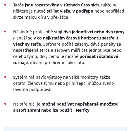
Terče jsou rozestavěny v různých úrovních
, takže na
některé je nutné
střílet vleže
,
v podřepu
nebo například
skrze malou díru v překážce
Následně proti sobě stojí
dva jednotlivci nebo dva týmy
a snaží se
v co nejkratším časové horizontu sestřelit
všechny terče
. Software počítá zásahy, dává penalty za
nesestřelené terče a zároveň měří čas jednotlivce nebo i
celého týmu, díky čemu je možné
pořádat i štafetové
turnaje
, ideální pro firemní akce atp.
Systém má navíc výstupy na velké monitory, takže i
ostatní členové týmu nebo přihlížející můžou svého
favorita podporovat
Na střelnici je
možné používat nepřeberné množství
airsoft zbraní nebo lze použít i Nerfky