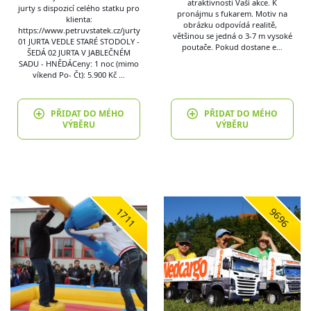
atraktivnosti Vaší akce. K
jurty s dispozicí celého statku pro
pronájmu s fukarem. Motiv na
klienta:
obrázku odpovídá realitě,
https://www.petruvstatek.cz/jurty ​
většinou se jedná o 3-7 m vysoké
01 JURTA VEDLE STARÉ STODOLY -
poutače. Pokud dostane e…
ŠEDÁ 02 JURTA V JABLEČNÉM
SADU - HNĚDÁ ​ Ceny: 1 noc (mimo
víkend Po- Čt): 5.900 Kč …
PŘIDAT DO MÉHO
PŘIDAT DO MÉHO
VÝBĚRU
VÝBĚRU
1711
9696