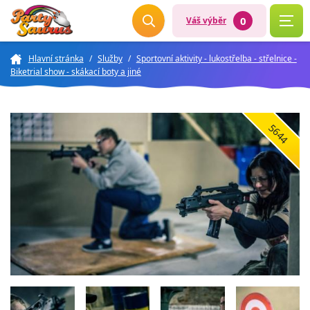
0
Váš výběr
Hlavní stránka
/
Služby
/
Sportovní aktivity - lukostřelba - střelnice -
Biketrial show - skákací boty a jiné
5644