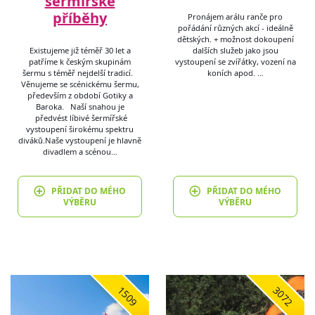
šermířské
příběhy
Pronájem arálu ranče pro
pořádání různých akcí - ideálně
dětských. + možnost dokoupení
​​Existujeme již téměř 30 let a
dalších služeb jako jsou
patříme k českým skupinám
vystoupení se zvířátky, vození na
šermu s téměř nejdelší tradicí.
koních apod. …
Věnujeme se scénickému šermu,
především z období Gotiky a
Baroka. Naší snahou je
předvést líbivé šermířské
vystoupení širokému spektru
diváků.​ Naše vystoupení je hlavně
divadlem a scénou…
PŘIDAT DO MÉHO
PŘIDAT DO MÉHO
VÝBĚRU
VÝBĚRU
1509
3072