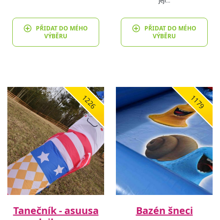
její…
PŘIDAT DO MÉHO
PŘIDAT DO MÉHO
VÝBĚRU
VÝBĚRU
1226
1179
Tanečník - asuusa
Bazén šneci