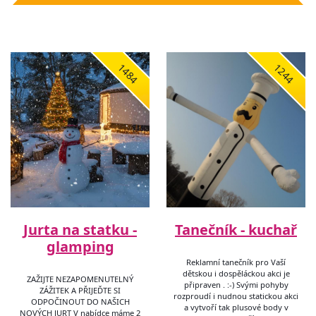
1484
1244
Jurta na statku -
Tanečník - kuchař
glamping
Reklamní tanečník pro Vaší
dětskou i dospěláckou akci je
ZAŽIJTE NEZAPOMENUTELNÝ
připraven . :-) Svými pohyby
ZÁŽITEK A PŘIJEĎTE SI
rozproudí i nudnou statickou akci
ODPOČINOUT DO NAŠICH
a vytvoří tak plusové body v
NOVÝCH JURT V nabídce máme 2