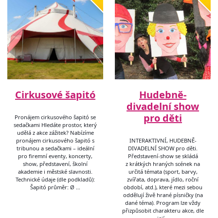
Cirkusové šapitó
Hudebně-
divadelní show
pro děti
Pronájem cirkusového šapitó se
sedačkami Hledáte prostor, který
udělá z akce zážitek? Nabízíme
pronájem cirkusového šapitó s
INTERAKTIVNÍ, HUDEBNĚ-
tribunou a sedačkami – ideální
DIVADELNÍ SHOW pro děti.
pro firemní eventy, koncerty,
Představení-show se skládá
show, představení, školní
z krátkých hraných scének na
akademie i městské slavnosti.
určitá témata (sport, barvy,
Technické údaje (dle podkladů):
zvířata, doprava, jídlo, roční
Šapitó průměr: Ø …
období, atd.), které mezi sebou
oddělují živě hrané písničky (na
dané téma). Program lze vždy
přizpůsobit charakteru akce, dle