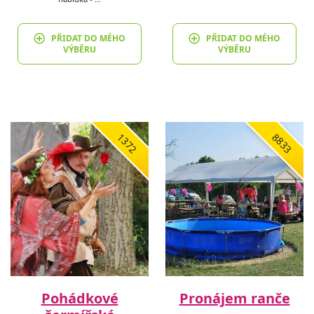
PŘIDAT DO MÉHO
PŘIDAT DO MÉHO
VÝBĚRU
VÝBĚRU
1372
8833
Pohádkové
Pronájem ranče