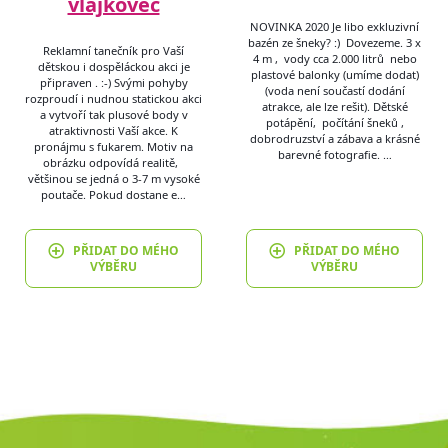
vlajkovec
NOVINKA 2020 Je libo exkluzivní
bazén ze šneky? :) Dovezeme. 3 x
Reklamní tanečník pro Vaší
4 m , vody cca 2.000 litrů nebo
dětskou i dospěláckou akci je
plastové balonky (umíme dodat)
připraven . :-) Svými pohyby
(voda není součastí dodání
rozproudí i nudnou statickou akci
atrakce, ale lze rešit). Dětské
a vytvoří tak plusové body v
potápění, počítání šneků ,
atraktivnosti Vaší akce. K
dobrodruzství a zábava a krásné
pronájmu s fukarem. Motiv na
barevné fotografie. …
obrázku odpovídá realitě,
většinou se jedná o 3-7 m vysoké
poutače. Pokud dostane e…
PŘIDAT DO MÉHO
PŘIDAT DO MÉHO
VÝBĚRU
VÝBĚRU