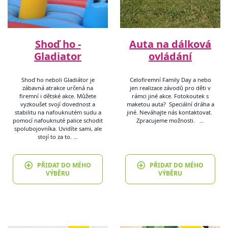
Shoď ho -
Auta na dálková
Gladiator
ovládání
Shoď ho neboli Gladiátor je
Celofiremní Family Day a nebo
zábavná atrakce určená na
jen realizace závodů pro děti v
firemní i dětské akce. Můžete
rámci jiné akce. Fotokoutek s
vyzkoušet svojí dovednost a
maketou auta? Speciální dráha a
stabilitu na nafouknutém sudu a
jiné. Neváhajte nás kontaktovat.
pomocí nafouknuté palice schodit
Zpracujeme možnosti. …
spolubojovníka. Uvidíte sami, ale
stojí to za to. …
PŘIDAT DO MÉHO
PŘIDAT DO MÉHO
VÝBĚRU
VÝBĚRU