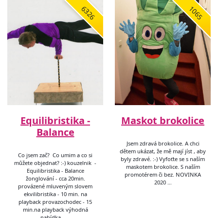
6326
1065
Equilibristika -
Maskot brokolice
Balance
Jsem zdravá brokolice. A chci
dětem ukázat, že mě mají jíst , aby
Co jsem zač? Co umim a co si
byly zdravé. :-) Vyfoťte se s naším
můžete objednat? :-) kouzelnik -
maskotem brokolice. S naším
Equilibristika - Balance
promotérem či bez. NOVINKA
žonglování - cca 20min.
2020 …
provázené mluveným slovem
ekvilibristika - 10 min. na
playback provazochodec - 15
min.na playback výhodná
nabídka - …