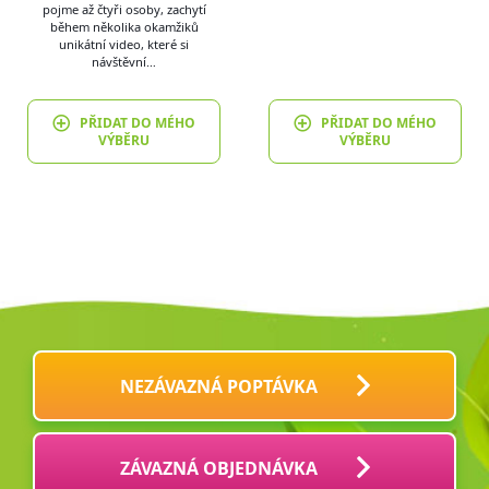
pojme až čtyři osoby, zachytí
během několika okamžiků
unikátní video, které si
návštěvní…
PŘIDAT DO MÉHO
PŘIDAT DO MÉHO
VÝBĚRU
VÝBĚRU
NEZÁVAZNÁ POPTÁVKA
ZÁVAZNÁ OBJEDNÁVKA