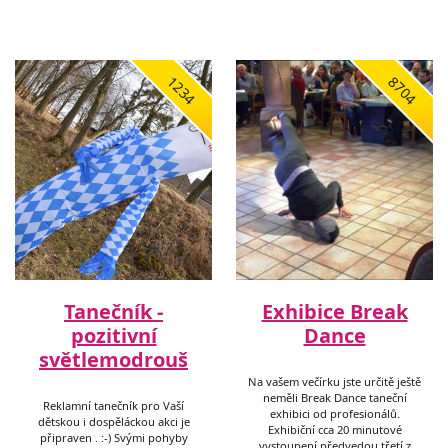
1234
8704
Tanečník -
Exhibice Break
pozitivní
Dance
světlemodrouš
Na vašem večírku jste určitě ještě
neměli Break Dance taneční
Reklamní tanečník pro Vaší
exhibici od profesionálů.
dětskou i dospěláckou akci je
Exhibiční cca 20 minutové
připraven . :-) Svými pohyby
vystoupení předvedou třetí z