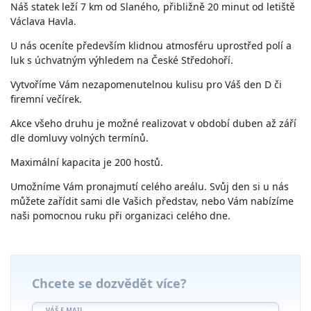
Náš statek leží 7 km od Slaného, přibližně 20 minut od letiště
Václava Havla.
U nás oceníte především klidnou atmosféru uprostřed polí a
luk s úchvatným výhledem na České Středohoří.
Vytvoříme Vám nezapomenutelnou kulisu pro Váš den D či
firemní večírek.
Akce všeho druhu je možné realizovat v období duben až září
dle domluvy volných termínů.
Maximální kapacita je 200 hostů.
Umožníme Vám pronajmutí celého areálu. Svůj den si u nás
můžete zařídit sami dle Vašich představ, nebo Vám nabízíme
naši pomocnou ruku při organizaci celého dne.
Chcete se dozvědět více?
VÁŠ E-MAIL