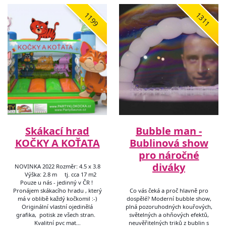
1199
1311
Skákací hrad
Bubble man -
KOČKY A KOŤATA
Bublinová show
pro náročné
diváky
NOVINKA 2022 Rozměr: 4.5 x 3.8
Výška: 2.8 m tj. cca 17 m2
Pouze u nás - jedinný v ČR !
Pronájem skákacího hradu , který
Co vás čeká a proč hlavně pro
má v oblibě každý kočkomil :-)
dospělé? Moderní bubble show,
Originální vlastní ojedinělá
plná pozoruhodných kouřových,
grafika, potisk ze všech stran.
světelných a ohňových efektů,
Kvalitní pvc mat…
neuvěřitelných triků z bublin s