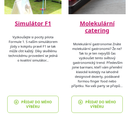
Simulátor F1
Molekulární
catering
Vyzkoušejte si pocity pilota
Formule 1. S naším simulátorem
Molekulární gastronomie Znáte
jízdy v kokpitu pravé F1 se tak
molekulární gastronomii? Že ne?
může cítit každý. Díky skvělému
Tak to je ten nejvyšší čas
technickému provedení se jedná
vyzkoušet tento světový
o kvalitní simulátor…
gastronomický trend. Především
jsme barmani, kteří vám přemění
klasické koktejly na lahodné
designové dezerty, podávané
formou finger food nebo
přípitku. Na vaši party se přizpů…
PŘIDAT DO MÉHO
PŘIDAT DO MÉHO
VÝBĚRU
VÝBĚRU