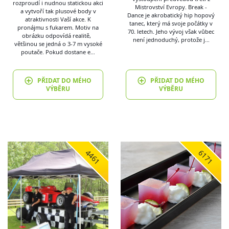
rozproudí i nudnou statickou akci
Mistrovství Evropy. Break -
a vytvoří tak plusové body v
Dance je akrobatický hip hopový
atraktivnosti Vaší akce. K
tanec, který má svoje počátky v
pronájmu s fukarem. Motiv na
70. letech. Jeho vývoj však vůbec
obrázku odpovídá realitě,
není jednoduchý, protože j…
většinou se jedná o 3-7 m vysoké
poutače. Pokud dostane e…
PŘIDAT DO MÉHO
PŘIDAT DO MÉHO
VÝBĚRU
VÝBĚRU
4461
6171