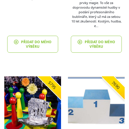
prvky magie. To vše za
doprovodu dynamické hudby v
podání profesionálního
bublináře, který už má za sebou
10 let zkušeností. Kostým, hudba,
e…
PŘIDAT DO MÉHO
PŘIDAT DO MÉHO
VÝBĚRU
VÝBĚRU
5795
7690