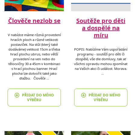
Člověče nezlob se
Soutěže pro děti
a dospělé na
míru
V nabídce máme různá provedení
hracích ploch a různé velikosti
postaviček. Na stůl (který také
dodáváme) velikost 15cm a třeba
POPIS: Nabízíme Vám uspořádání
hrací plochu ubrus, nebo větší
programu - soutěží pro děti či
provedení na ven nebo do
dospělé, vše dle domluvy, tak ať
tělocvičny 30 a 45cm v kombinaci
všichni opravdu mohou zpomínat
s hrací plochou banner. Hrací
na Vašich akci či událost. Morava.
plocha lze dotvořit také jako
…
dlažbu. Člověče …
PŘIDAT DO MÉHO
PŘIDAT DO MÉHO
VÝBĚRU
VÝBĚRU