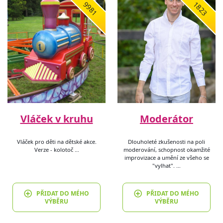
9981
1823
Vláček v kruhu
Moderátor
Vláček pro děti na dětské akce.
Dlouholeté zkušenosti na poli
Verze - kolotoč …
moderování, schopnost okamžité
improvizace a umění ze všeho se
"vylhat". …
PŘIDAT DO MÉHO
PŘIDAT DO MÉHO
VÝBĚRU
VÝBĚRU