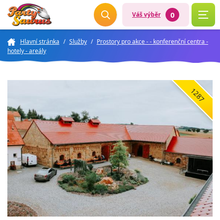
0
Váš výběr
Hlavní stránka
/
Služby
/
Prostory pro akce - - konferenční centra -
hotely - areály
1287