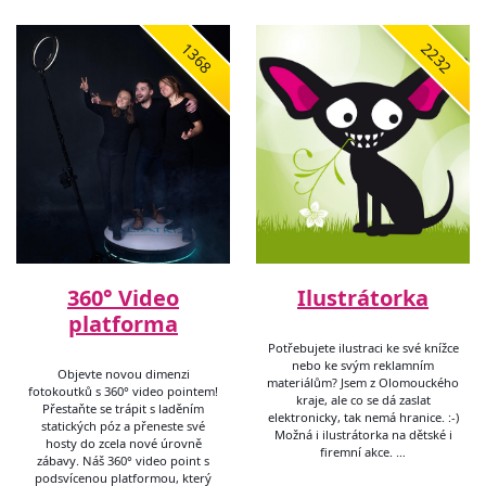
1368
2232
360° Video
Ilustrátorka
platforma
Potřebujete ilustraci ke své knížce
nebo ke svým reklamním
Objevte novou dimenzi
materiálům? Jsem z Olomouckého
fotokoutků s 360° video pointem!
kraje, ale co se dá zaslat
Přestaňte se trápit s laděním
elektronicky, tak nemá hranice. :-)
statických póz a přeneste své
Možná i ilustrátorka na dětské i
hosty do zcela nové úrovně
firemní akce. …
zábavy. Náš 360° video point s
podsvícenou platformou, který