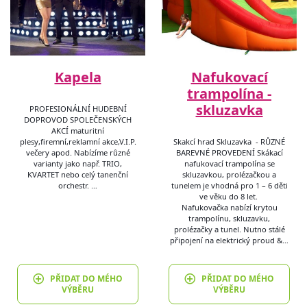
Kapela
Nafukovací
trampolína -
skluzavka
PROFESIONÁLNÍ HUDEBNÍ
DOPROVOD SPOLEČENSKÝCH
AKCÍ maturitní
plesy,firemní,reklamní akce,V.I.P.
Skakcí hrad Skluzavka - RŮZNÉ
večery apod. Nabízíme různé
BAREVNÉ PROVEDENÍ Skákací
varianty jako např. TRIO,
nafukovací trampolína se
KVARTET nebo celý tanenční
skluzavkou, prolézačkou a
orchestr. …
tunelem je vhodná pro 1 – 6 děti
ve věku do 8 let.
Nafukovačka nabízí krytou
trampolínu, skluzavku,
prolézačky a tunel. Nutno stálé
připojení na elektrický proud &…
PŘIDAT DO MÉHO
PŘIDAT DO MÉHO
VÝBĚRU
VÝBĚRU