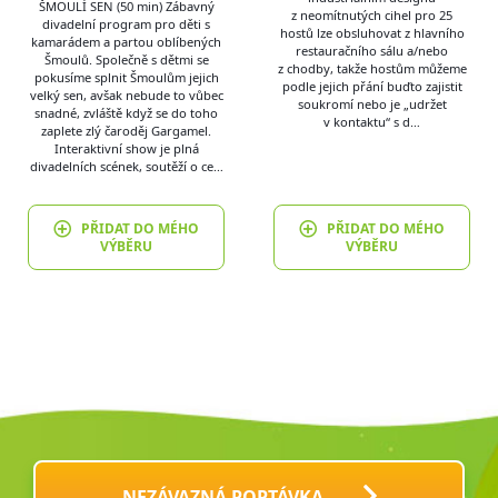
ŠMOULÍ SEN (50 min) Zábavný
z neomítnutých cihel pro 25
divadelní program pro děti s
hostů lze obsluhovat z hlavního
kamarádem a partou oblíbených
restauračního sálu a/nebo
Šmoulů. Společně s dětmi se
z chodby, takže hostům můžeme
pokusíme splnit Šmoulům jejich
podle jejich přání buďto zajistit
velký sen, avšak nebude to vůbec
soukromí nebo je „udržet
snadné, zvláště když se do toho
v kontaktu“ s d…
zaplete zlý čaroděj Gargamel.
Interaktivní show je plná
divadelních scének, soutěží o ce…
PŘIDAT DO MÉHO
PŘIDAT DO MÉHO
VÝBĚRU
VÝBĚRU
NEZÁVAZNÁ POPTÁVKA