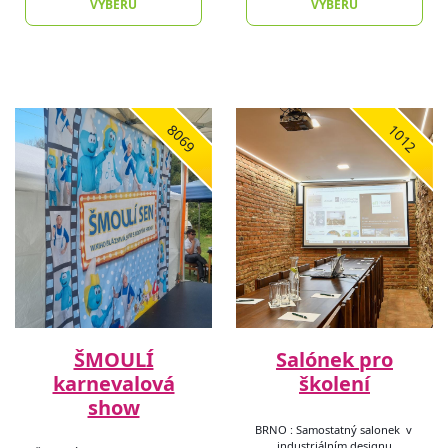
VÝBĚRU
VÝBĚRU
8069
1012
ŠMOULÍ
Salónek pro
karnevalová
školení
show
BRNO : Samostatný salonek v
industriálním designu