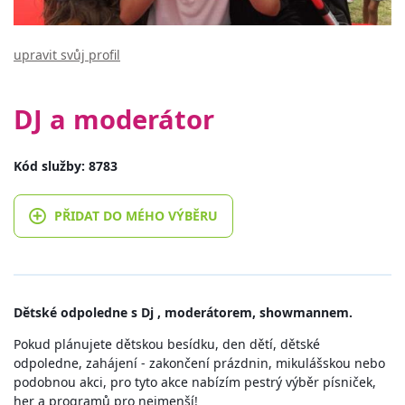
upravit svůj profil
DJ a moderátor
Kód služby: 8783
PŘIDAT DO MÉHO VÝBĚRU
Dětské odpoledne s Dj , moderátorem, showmannem.
Pokud plánujete dětskou besídku, den dětí, dětské
odpoledne, zahájení - zakončení prázdnin, mikulášskou nebo
podobnou akci, pro tyto akce nabízím pestrý výběr písniček,
her a programů pro nejmenší!