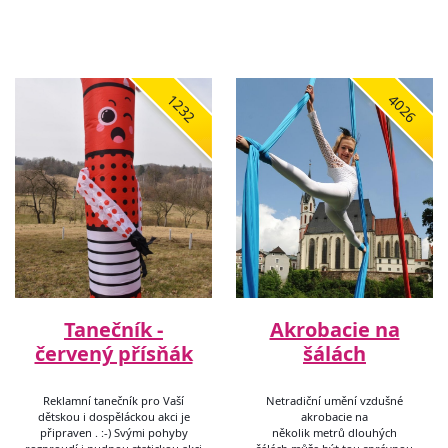
1232
4026
Tanečník -
Akrobacie na
červený přísňák
šálách
Reklamní tanečník pro Vaší
Netradiční umění vzdušné
dětskou i dospěláckou akci je
akrobacie na
připraven . :-) Svými pohyby
několik metrů dlouhých