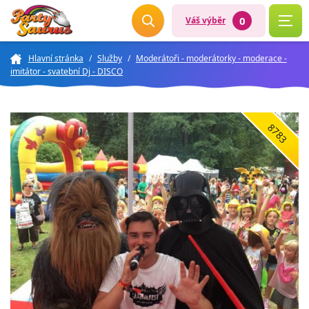
0
Váš výběr
Hlavní stránka
/
Služby
/
Moderátoři - moderátorky - moderace -
imitátor - svatební Dj - DISCO
8783