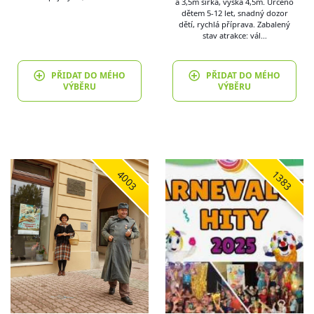
a 3,5m šířka, výška 4,5m. Určeno
dětem 5-12 let, snadný dozor
dětí, rychlá příprava. Zabalený
stav atrakce: vál…
PŘIDAT DO MÉHO
PŘIDAT DO MÉHO
VÝBĚRU
VÝBĚRU
4003
1383