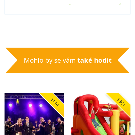
Mohlo by se vám
také hodit
1116
5301