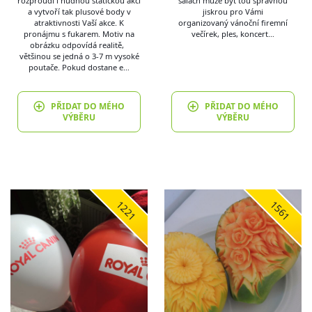
rozproudí i nudnou statickou akci
šálách může být tou správnou
a vytvoří tak plusové body v
jiskrou pro Vámi
atraktivnosti Vaší akce. K
organizovaný vánoční firemní
pronájmu s fukarem. Motiv na
večírek, ples, koncert…
obrázku odpovídá realitě,
většinou se jedná o 3-7 m vysoké
poutače. Pokud dostane e…
PŘIDAT DO MÉHO
PŘIDAT DO MÉHO
VÝBĚRU
VÝBĚRU
1221
1561