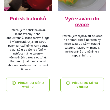
Potisk balonků
Vyřezávání do
ovoce
Potřebujete potisk balonků?
Jednostranný nebo
Potřebujete zajímavou dekoraci
oboustranný? Jednobarevné logo
na firemní akci či narozeniny
či vícebrevné? A jakou barvu
nebo svatbu ? Oživit ostatní
balonku ? Zařídíme Vám potisk
catering? Melouny, manga,
balonků dle Vašeho přání. V
mrkve a jiné proměníme k
nabídce máme balonky
nepoznání. :-) …
všemožných barev a odstínů.
Potisknutý balonek je velmi
vhodnou reklamou za rozumné
finance. …
PŘIDAT DO MÉHO
PŘIDAT DO MÉHO
VÝBĚRU
VÝBĚRU