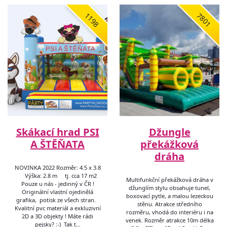
1198
7801
Skákací hrad PSI
Džungle
A ŠTĚŇATA
překážková
dráha
NOVINKA 2022 Rozměr: 4.5 x 3.8
Výška: 2.8 m tj. cca 17 m2
Multifunkční překážková dráha v
Pouze u nás - jedinný v ČR !
džunglím stylu obsahuje tunel,
Originální vlastní ojedinělá
boxovací pytle, a malou lezeckou
grafika, potisk ze všech stran.
stěnu. Atrakce středního
Kvalitní pvc materiál a exkluzivní
rozměru, vhodá do interiéru i na
2D a 3D objekty ! Máte rádi
venek. Rozměr atrakce 10m délka
pejsky? :-) Tak t…