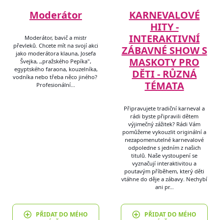
Moderátor
KARNEVALOVÉ
HITY -
INTERAKTIVNÍ
Moderátor, bavič a mistr
převleků. Chcete mít na svojí akci
ZÁBAVNÉ SHOW S
jako moderátora klauna, Josefa
MASKOTY PRO
Švejka, ,,pražského Pepíka",
egyptského faraona, kouzelníka,
DĚTI - RŮZNÁ
vodníka nebo třeba něco jiného?
TÉMATA
Profesionální…
Připravujete tradiční karneval a
rádi byste připravili dětem
výjimečný zážitek? Rádi Vám
pomůžeme vykouzlit originální a
nezapomenutelné karnevalové
odpoledne s jedním z našich
titulů. Naše vystoupení se
vyznačují interaktivitou a
poutavým příběhem, který děti
vtáhne do děje a zábavy. Nechybí
ani pr…
PŘIDAT DO MÉHO
PŘIDAT DO MÉHO