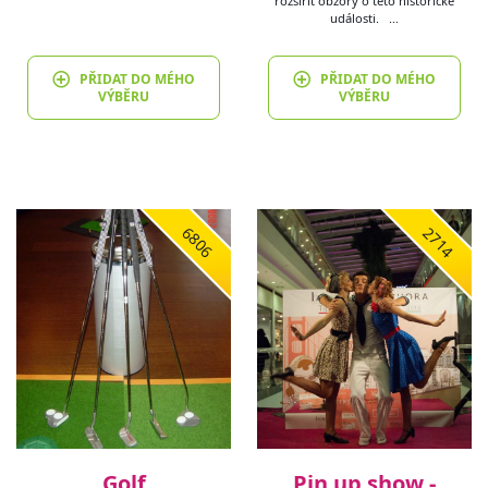
rozšířit obzory o této historické
události. …
PŘIDAT DO MÉHO
PŘIDAT DO MÉHO
VÝBĚRU
VÝBĚRU
6806
2714
Golf
Pin up show -