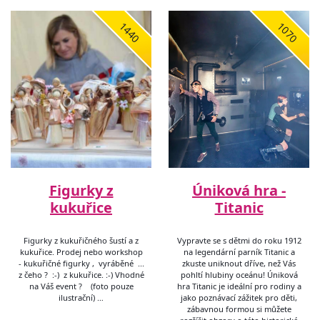
1440
1070
Figurky z
Úniková hra -
kukuřice
Titanic
Figurky z kukuřičného šustí a z
Vypravte se s dětmi do roku 1912
kukuřice. Prodej nebo workshop
na legendární parník Titanic a
- kukuřičné figurky , vyráběné ...
zkuste uniknout dříve, než Vás
z čeho ? :-) z kukuřice. :-) Vhodné
pohltí hlubiny oceánu! Úniková
na Váš event ? (foto pouze
hra Titanic je ideální pro rodiny a
ilustrační) …
jako poznávací zážitek pro děti,
zábavnou formou si můžete