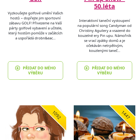
50.léta
Vyzkoušejte golfové umění Vašich
hostů − dopřejte jim sportovní
Interaktivní taneční vystoupení
zábavu GOLF! Přivezeme na Vaší
na populární song Candyman od
párty golfové vybavení a učitele,
Christiny Aguilery a vsazené do
který hostům pomůže v začátcích
kouzelné ery Pin upu. Námořník
a uspořádá drobn&eac…
se vrací zpátky domů a je
očekáván netrpělivým,
kouzlenými taneč…
PŘIDAT DO MÉHO
PŘIDAT DO MÉHO
VÝBĚRU
VÝBĚRU
1092
1447