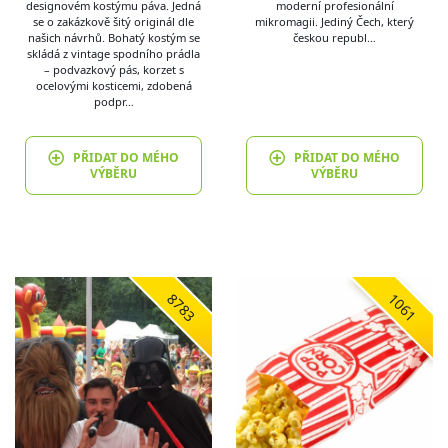
designovém kostýmu páva. Jedná
moderní profesionální
se o zakázkově šitý originál dle
mikromagii. Jediný Čech, který
našich návrhů. Bohatý kostým se
českou republ…
skládá z vintage spodního prádla
– podvazkový pás, korzet s
ocelovými kosticemi, zdobená
podpr…
PŘIDAT DO MÉHO
PŘIDAT DO MÉHO
VÝBĚRU
VÝBĚRU
8783
1061