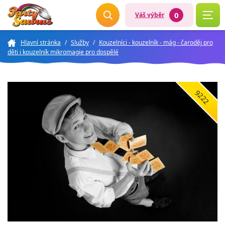
0
Váš výběr
Hlavní stránka
/
Služby
/
Kouzelníci - kouzelník - mág - čaroděj pro
děti i kouzelník mikromagie pro dospělé
9222