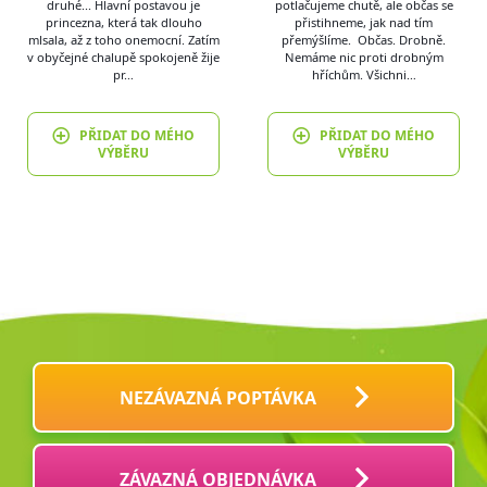
druhé... Hlavní postavou je
potlačujeme chutě, ale občas se
princezna, která tak dlouho
přistihneme, jak nad tím
mlsala, až z toho onemocní. Zatím
přemýšlíme. Občas. Drobně.
v obyčejné chalupě spokojeně žije
Nemáme nic proti drobným
pr…
hříchům. Všichni…
PŘIDAT DO MÉHO
PŘIDAT DO MÉHO
VÝBĚRU
VÝBĚRU
NEZÁVAZNÁ POPTÁVKA
ZÁVAZNÁ OBJEDNÁVKA