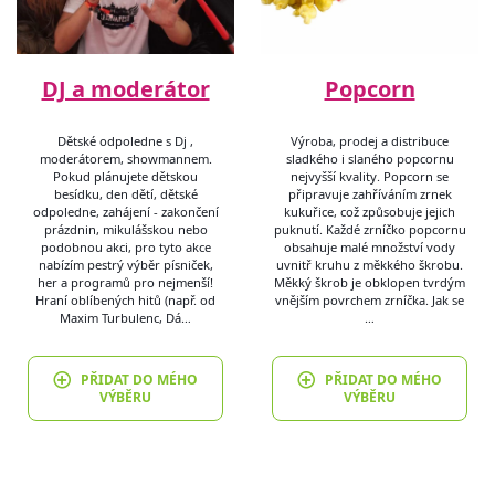
DJ a moderátor
Popcorn
Dětské odpoledne s Dj ,
Výroba, prodej a distribuce
moderátorem, showmannem.
sladkého i slaného popcornu
Pokud plánujete dětskou
nejvyšší kvality. Popcorn se
besídku, den dětí, dětské
připravuje zahříváním zrnek
odpoledne, zahájení - zakončení
kukuřice, což způsobuje jejich
prázdnin, mikulášskou nebo
puknutí. Každé zrníčko popcornu
podobnou akci, pro tyto akce
obsahuje malé množství vody
nabízím pestrý výběr písniček,
uvnitř kruhu z měkkého škrobu.
her a programů pro nejmenší!
Měkký škrob je obklopen tvrdým
Hraní oblíbených hitů (např. od
vnějším povrchem zrníčka. Jak se
Maxim Turbulenc, Dá…
…
PŘIDAT DO MÉHO
PŘIDAT DO MÉHO
VÝBĚRU
VÝBĚRU