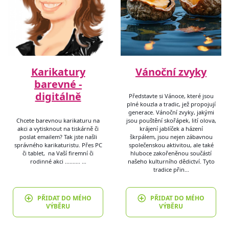
Karikatury
Vánoční zvyky
barevné -
digitálně
Představte si Vánoce, které jsou
plné kouzla a tradic, jež propojují
generace. Vánoční zvyky, jakými
Chcete barevnou karikaturu na
jsou pouštění skořápek, lití olova,
akci a vytisknout na tiskárně či
krájení jablíček a házení
poslat emailem? Tak jste našli
škrpálem, jsou nejen zábavnou
správného karikaturistu. Přes PC
společenskou aktivitou, ale také
či tablet, na Vaší firemní či
hluboce zakořeněnou součástí
rodinné akci .......... …
našeho kulturního dědictví. Tyto
tradice přin…
PŘIDAT DO MÉHO
PŘIDAT DO MÉHO
VÝBĚRU
VÝBĚRU