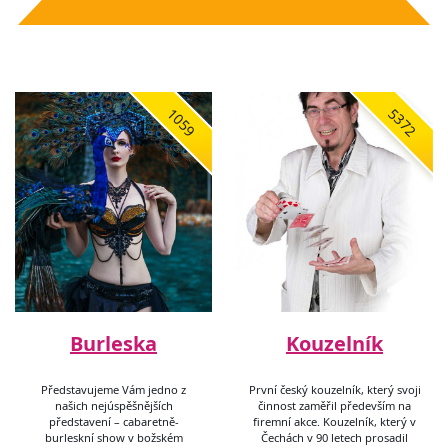
1059
5372
Burleska
Kouzelník
Představujeme Vám jedno z
První český kouzelník, který svoji
našich nejúspěšnějších
činnost zaměřil především na
představení – cabaretně-
firemní akce. Kouzelník, který v
burleskní show v božském
Čechách v 90 letech prosadil