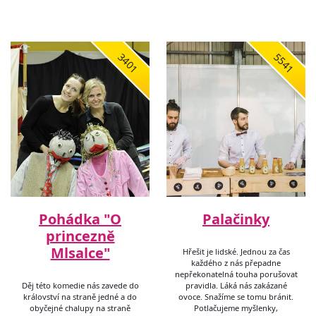
3401
5541
Pohádka "O
Palačinky
princezně
Mlsalce"
Hřešit je lidské. Jednou za čas
každého z nás přepadne
nepřekonatelná touha porušovat
Děj této komedie nás zavede do
pravidla. Láká nás zakázané
království na straně jedné a do
ovoce. Snažíme se tomu bránit.
obyčejné chalupy na straně
Potlačujeme myšlenky,