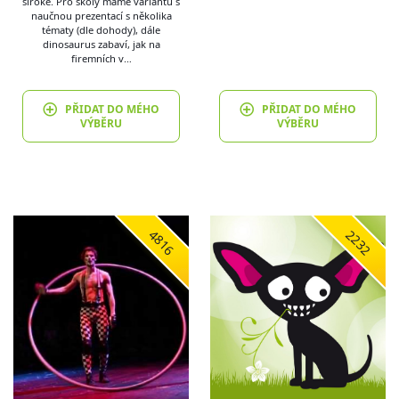
široké. Pro školy máme variantu s
naučnou prezentací s několika
tématy (dle dohody), dále
dinosaurus zabaví, jak na
firemních v…
PŘIDAT DO MÉHO
PŘIDAT DO MÉHO
VÝBĚRU
VÝBĚRU
4816
2232