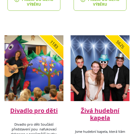
VÝBĚRU
VÝBĚRU
1183
5625
Divadlo pro děti
Živá hudební
kapela
Divadlo pro děti Součástí
představení jsou nafukovací
Jsme hudební kapela, která Vám
dekorace a nejrůznější loutky.