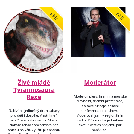
5353
3483
Živé mládě
Moderátor
Tyrannosaura
Rexe
Moderuji plesy, firemní a městské
slavnosti, firemní prezentace,
golfové turnaje, tiskové
Nabízíme jedinečný druh zábavy
konference, road show…
pro děti i dospělé. Vlastníme "
Moderoval jsem v regionálním
živé " mládě dinosaura. Mládě
rádiu, TV a mnohé jednotlivé
dokáže zabavit obecenstvo bez
akce. Z větších projektů pak
ohledu na věk. Využití je opravdu
např&iac…