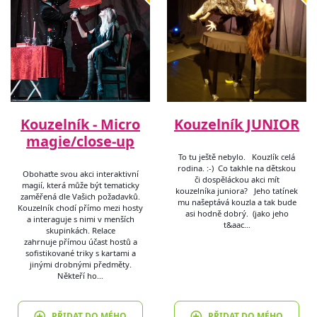
Kouzelník - Micro
Kouzelník JUNIOR
magie/close-up
To tu ještě nebylo. Kouzlík celá
rodina. :-) Co takhle na dětskou
Obohaťte svou akci interaktivní
či dospěláckou akci mít
magií, která může být tematicky
kouzelníka juniora? Jeho tatínek
zaměřená dle Vašich požadavků.
mu našeptává kouzla a tak bude
Kouzelník chodí přímo mezi hosty
asi hodně dobrý. (jako jeho
a interaguje s nimi v menších
t&aac…
skupinkách. Relace
zahrnuje přímou účast hostů a
sofistikované triky s kartami a
jinými drobnými předměty.
Někteří ho…
PŘIDAT DO MÉHO
PŘIDAT DO MÉHO