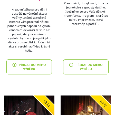
Klaunování, žonglování, jízda na
jednokolce a spousty dalšího.
Kreativní zábava pro děti i
Ideální verze pro Vaše dětské i
dospělé na vánoční akce a
firemní akce. Program - s určitou
večírky. Známá a zkušená
mírou improvizace, která
lektorka vám prozradí několik
rozesměje a potěší. …
jednoduchých nápadů na výrobu
vánočních dekorací ze stuh a z
papírů, kterými si můžete
vyzdobit byt nebo je využít jako
dárky pro své blízké... Účastníci
akce si vyrobí například krásné
hvěz…
PŘIDAT DO MÉHO
PŘIDAT DO MÉHO
VÝBĚRU
VÝBĚRU
1334
7452