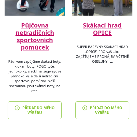
Půjčovna
Skákací hrad
netradičních
OPICE
sportovních
pomůcek
SUPER BAREVNÝ SKÁKACÍ HRAD
,,OPICE" PRO vaši akci!
ZAJIŠŤUJEME PRONÁJEM VČETNĚ
Rádi vám zapůjčíme skákací boty,
OBSLUHY …
klokaní boty, POGO tyče,
jednokolky, slackline, segwayové
jednokolky a další netradiční
sportovní pomůcky. Naší
specialitou jsou skákací boty, na
kter…
PŘIDAT DO MÉHO
PŘIDAT DO MÉHO
VÝBĚRU
VÝBĚRU