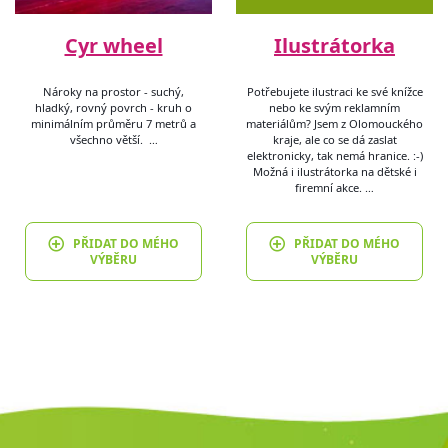
Cyr wheel
Ilustrátorka
Nároky na prostor - suchý,
Potřebujete ilustraci ke své knížce
hladký, rovný povrch - kruh o
nebo ke svým reklamním
minimálním průměru 7 metrů a
materiálům? Jsem z Olomouckého
všechno větší. …
kraje, ale co se dá zaslat
elektronicky, tak nemá hranice. :-)
Možná i ilustrátorka na dětské i
firemní akce. …
PŘIDAT DO MÉHO
PŘIDAT DO MÉHO
VÝBĚRU
VÝBĚRU