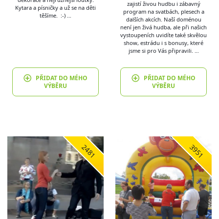
zajistí živou hudbu i zábavný
Kytara a písničky a už se na děti
program na svatbách, plesech a
těšíme. :-) …
dalších akcích. Naší doménou
není jen živá hudba, ale při našich
vystoupeních uvidíte také skvělou
show, estrádu i s bonusy, které
jsme si pro Vás připravili. …
PŘIDAT DO MÉHO
PŘIDAT DO MÉHO
VÝBĚRU
VÝBĚRU
2481
3951