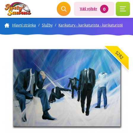
0
Váš výběr
Hlavní stránka
/
Služby
/
Karikatury - karikaturista - karikaturisté
5282