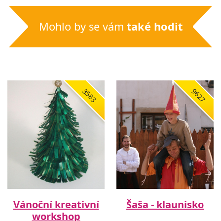
Mohlo by se vám
také hodit
3583
9627
Vánoční kreativní
Šaša - klaunisko
workshop